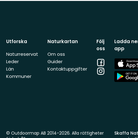
Utforska
Naturkartan
Följ
Ladda ner
oss
app
Naturreservat
Om oss
Facebook
App
Leder
Guider
Store
Län
Kontaktuppgifter
Instagram
App
Kommuner
Store
© Outdoormap AB 2014-2026. Alla rättigheter
Skaffa Natu