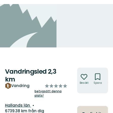
Vandringsled 2,3
Åtgärder
km
Besökt
Spara
Hitt
av
Vandring
hit
5
betygsätt denna
plats!
stjärnor
Län:
Hallands län
6739.38 km från dig