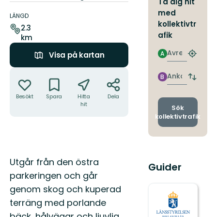
Ta dig hit
Information
med
om
LÄNGD
kollektivtr
leden
2.3
afik
km
Avresa
A
Visa på kartan
Hitta
närmas
Åtgärder
hållpla
Ankomst
B
Byt
avgång
Besökt
Spara
Hitta
Dela
och
hit
ankomst
Sök
kollektivtrafik
Beskrivning
Utgår från den östra
Guider
parkeringen och går
genom skog och kuperad
terräng med porlande
bäck, hålvägar och ljuvlig