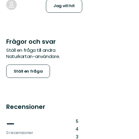
Jag vill hit
Frågor och svar
Ställ en fråga till andra
Naturkartan-användare.
Ställ en fråga
Recensioner
—
:
5
:
4
0 recensioner
:
3