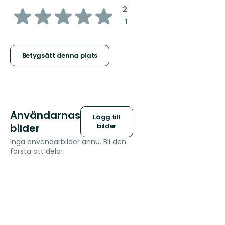
av
:
2
:
1
5
stjärnor
Betygsätt denna plats
Användarnas
Lägg till
bilder
bilder
Inga användarbilder ännu. Bli den
första att dela!