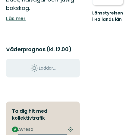
bokskog.
Länsstyrelsen
Läs mer
i Hallands län
Guide
till
naturreservat
i
Hallands
Väderprognos (kl. 12.00)
län
Laddar...
Ta dig hit med
kollektivtrafik
Avresa
A
Hitta