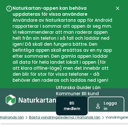
Naturkartan-appen kan behöva
Stän
uppdateras för vissa användare
Användare av Naturkartans app för Android
rapporterar i sommar att appen är seg mm.
Vi rekommenderar att man raderar appen
helt från sin telefon i så fall och laddar ned
igen! Då skall den fungera bättre. Den
befintliga appen skall ersättas av en ny app
efter sommaren. Den gamla appen laddar
all data för hela landet lokalt i appen (för
att klara offline-läge) men det innebär att
den blir för stor för vissa telefoner - då
behöver den raderas och laddas ned igen!
Utforska
Guider
Län
Kommuner
Bli kund
Bli
Logga
medlem
in
Hallands län
Bästa vandringslederna i Hallands län
Vandringsle