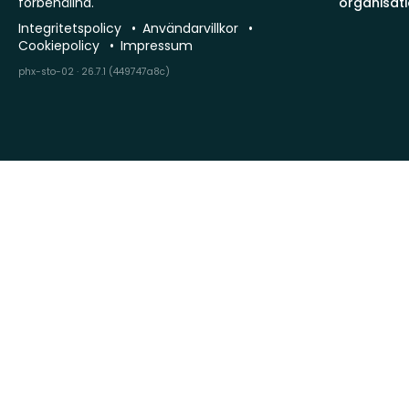
förbehållna.
organisat
Integritetspolicy
Användarvillkor
Cookiepolicy
Impressum
phx-sto-02 · 26.7.1 (449747a8c)