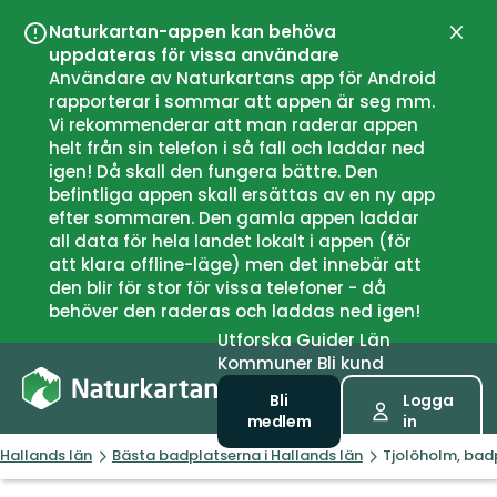
Naturkartan-appen kan behöva
Stän
uppdateras för vissa användare
Användare av Naturkartans app för Android
rapporterar i sommar att appen är seg mm.
Vi rekommenderar att man raderar appen
helt från sin telefon i så fall och laddar ned
igen! Då skall den fungera bättre. Den
befintliga appen skall ersättas av en ny app
efter sommaren. Den gamla appen laddar
all data för hela landet lokalt i appen (för
att klara offline-läge) men det innebär att
den blir för stor för vissa telefoner - då
behöver den raderas och laddas ned igen!
Utforska
Guider
Län
Kommuner
Bli kund
Bli
Logga
medlem
in
Hallands län
Bästa badplatserna i Hallands län
Tjolöholm, bad