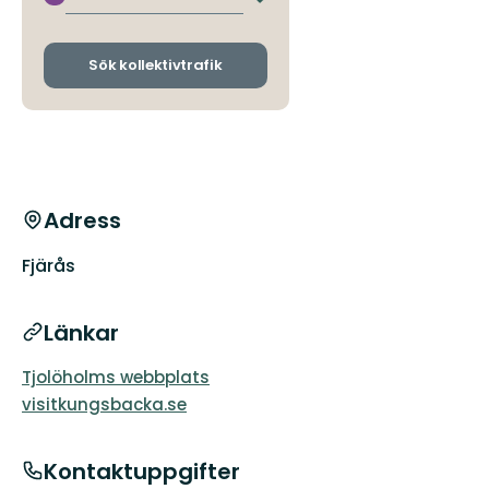
Byt
storslagna
avgångs-
natur.
och
ankomsthållplatser
Sök kollektivtrafik
Adress
Fjärås
Länkar
Tjolöholms webbplats
visitkungsbacka.se
Kontaktuppgifter