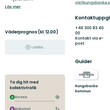
visitkungsbacka.
Läs mer
Kontaktuppgi
+46 300 83 40
Väderprognos (kl. 12.00)
00
Kontakt via e-
post
Laddar...
Guider
Ta dig hit med
Kungsbacka
kollektivtrafik
kommun
Upplev
Avresa
A
Hitta
äventyret
närmaste
i
hållplats
Ankomst
B
Kungsbackas