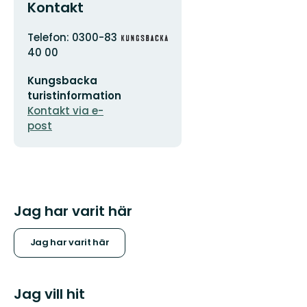
Kontakt
Adress
Organisationens
Telefon: 0300-83
logotyp
40 00
E-
Kungsbacka
postadress
turistinformation
Kontakt via e-
post
Jag har varit här
Jag har varit här
Jag vill hit