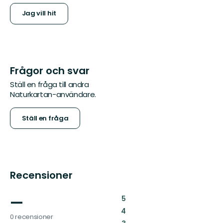
Jag vill hit
Frågor och svar
Ställ en fråga till andra
Naturkartan-användare.
Ställ en fråga
Recensioner
—
:
5
:
4
0 recensioner
: