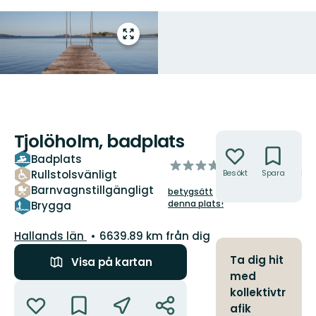
Gå
till
helskärmsläge
Tjolöholm, badplats
Åtgärder
Badplats
av
Rullstolsvänligt
Besökt
Spara
Hitt
5
hit
Barnvagnstillgängligt
betygsätt
stjärnor
denna plats!
Brygga
Län:
Hallands län
6639.89 km från dig
Ta dig hit
Visa på kartan
med
Åtgärder
kollektivtr
afik