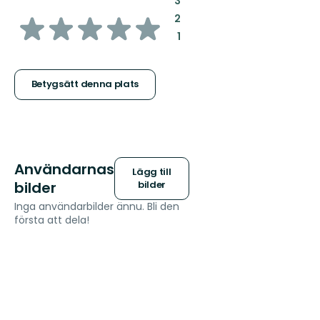
3
av
:
2
:
1
5
stjärnor
Betygsätt denna plats
Användarnas
Lägg till
bilder
bilder
Inga användarbilder ännu. Bli den
första att dela!