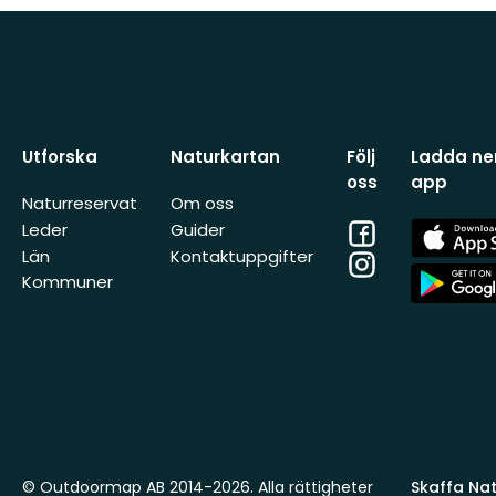
Utforska
Naturkartan
Följ
Ladda ner
oss
app
Naturreservat
Om oss
Facebook
App
Leder
Guider
Store
Län
Kontaktuppgifter
Instagram
App
Kommuner
Store
© Outdoormap AB 2014-2026. Alla rättigheter
Skaffa Natu