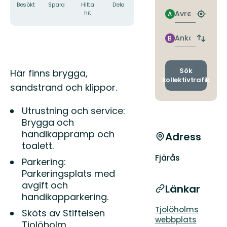
Besökt
Spara
Hitta
Dela
Avresa
hit
A
Hitta
närmas
hållpla
Ankomst
B
Byt
avgång
och
ankomst
Beskrivning
Sök
Här finns brygga,
kollektivtrafik
sandstrand och klippor.
Utrustning och service:
Brygga och
handikappramp och
Adress
toalett.
Fjärås
Parkering:
Parkeringsplats med
avgift och
Länkar
handikapparkering.
Tjolöholms
Sköts av Stiftelsen
webbplats
Tjolöholm.