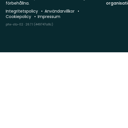
förbehållna.
organisat
Integritetspolicy
Användarvillkor
Cookiepolicy
Impressum
phx-sto-02 · 26.7.1 (449747a8c)