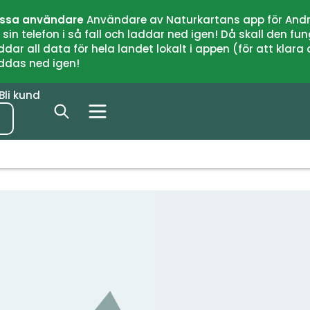
issa användare
Användare av Naturkartans app för Andr
n telefon i så fall och laddar ned igen! Då skall den fun
 all data för hela landet lokalt i appen (för att klara of
addas ned igen!
Bli kund