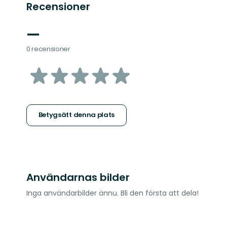
Recensioner
—
0 recensioner
av
5
stjärnor
Betygsätt denna plats
Användarnas bilder
Inga användarbilder ännu. Bli den första att dela!