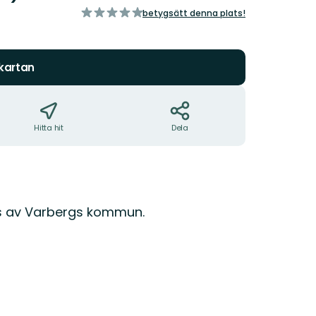
av
betygsätt denna plats!
5
stjärnor
 kartan
Hitta hit
Dela
ts av Varbergs kommun.