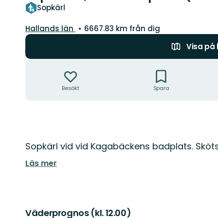
Sopkärl
Län:
Hallands län
6667.83 km från dig
Visa på
Åtgärder
Besökt
Spara
Beskrivning
Sopkärl vid vid Kagabäckens badplats. Skö
Läs mer
Väderprognos (kl. 12.00)