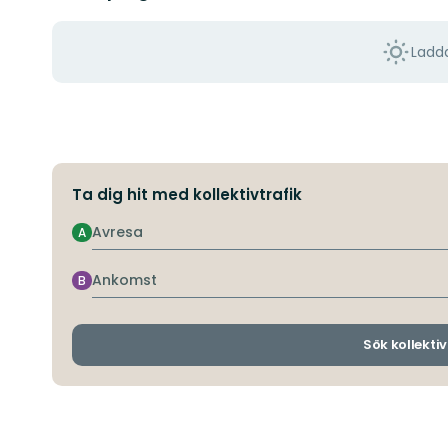
Ladda
Ta dig hit med kollektivtrafik
Avresa
A
Ankomst
B
Sök kollektiv