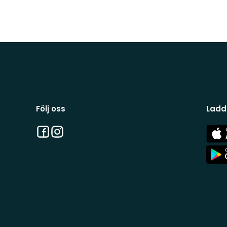
Följ oss
Ladd
Facebook
Instagram
App
Stor
App
Stor