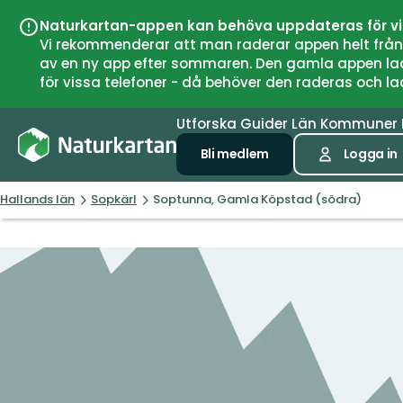
Naturkartan-appen kan behöva uppdateras för v
Vi rekommenderar att man raderar appen helt från si
av en ny app efter sommaren. Den gamla appen laddar
för vissa telefoner - då behöver den raderas och l
Utforska
Guider
Län
Kommuner
Bli medlem
Logga in
Hallands län
Sopkärl
Soptunna, Gamla Köpstad (södra)