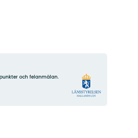
Organisationens
npunkter och felanmälan.
logotyp