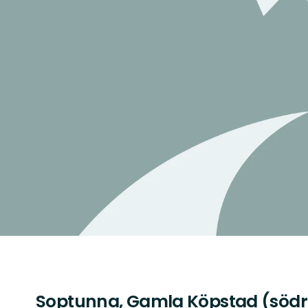
Soptunna, Gamla Köpstad (södr