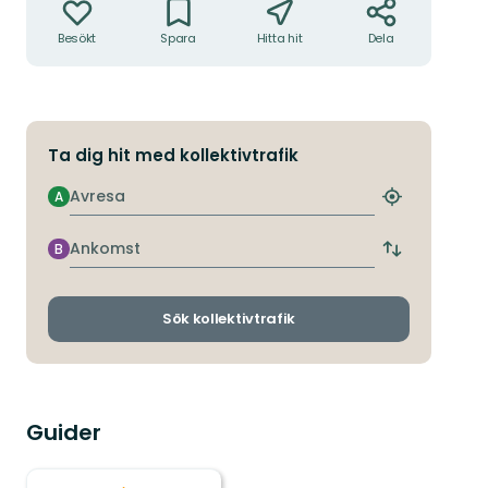
Besökt
Spara
Hitta hit
Dela
Ta dig hit med kollektivtrafik
Avresa
A
Hitta
närmaste
hållplats
Ankomst
B
Byt
avgångs-
och
ankomsthållp
Sök kollektivtrafik
Guider