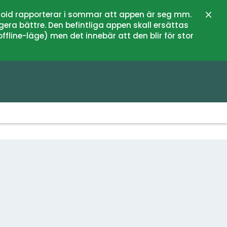
oid rapporterar i sommar att appen är seg mm.
Stän
gera bättre. Den befintliga appen skall ersättas
fline-läge) men det innebär att den blir för stor