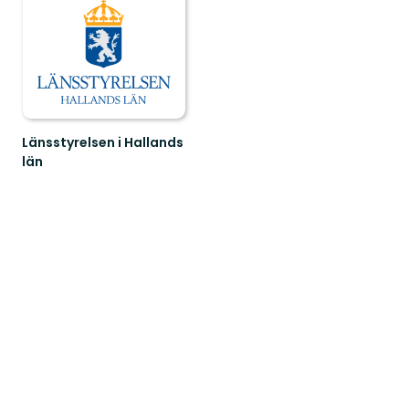
Länsstyrelsen i Hallands
län
Guide
till
naturreservat
i
Hallands
län