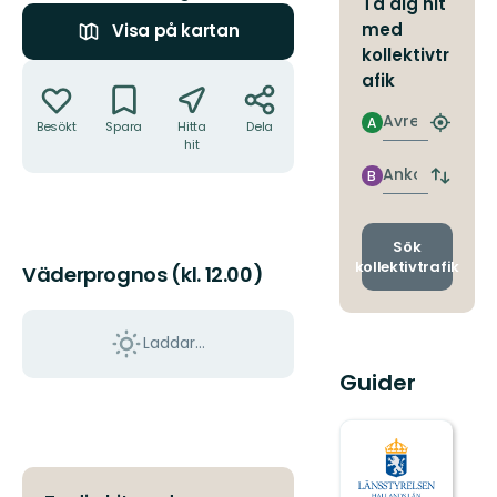
Ta dig hit
med
Visa på kartan
kollektivtr
Åtgärder
afik
Avresa
A
Besökt
Spara
Hitta
Dela
Hitta
hit
närmas
hållpla
Ankomst
B
Byt
avgång
och
ankomst
Sök
kollektivtrafik
Väderprognos (kl. 12.00)
Laddar...
Guider