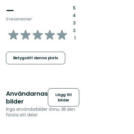
—
:
5
:
4
0 recensioner
:
3
av
:
2
:
1
5
stjärnor
Betygsätt denna plats
Användarnas
Lägg till
bilder
bilder
Inga användarbilder ännu. Bli den
första att dela!