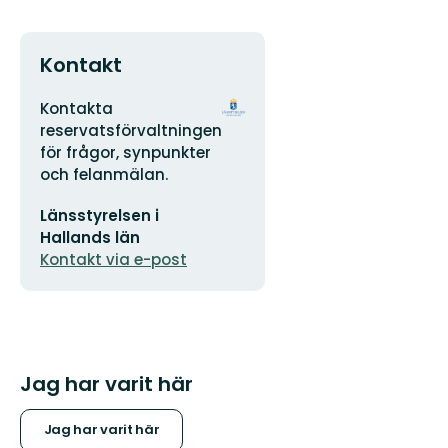
Kontakt
Adress
Organisationens
Kontakta
logotyp
reservatsförvaltningen
för frågor, synpunkter
och felanmälan.
E-
Länsstyrelsen i
postadress
Hallands län
Kontakt via e-post
Jag har varit här
Jag har varit här