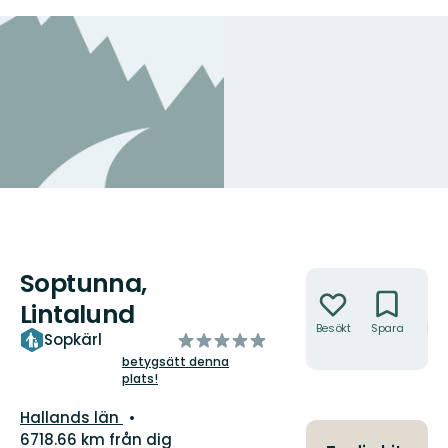
Soptunna,
Åtgärder
Lintalund
Besökt
Spara
Hitt
av
Sopkärl
hit
5
betygsätt denna
plats!
stjärnor
Län:
Hallands län
6718.66 km från dig