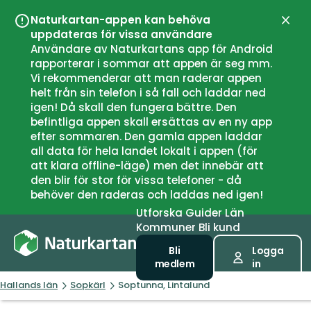
Naturkartan-appen kan behöva
Stän
uppdateras för vissa användare
Användare av Naturkartans app för Android
rapporterar i sommar att appen är seg mm.
Vi rekommenderar att man raderar appen
helt från sin telefon i så fall och laddar ned
igen! Då skall den fungera bättre. Den
befintliga appen skall ersättas av en ny app
efter sommaren. Den gamla appen laddar
all data för hela landet lokalt i appen (för
att klara offline-läge) men det innebär att
den blir för stor för vissa telefoner - då
behöver den raderas och laddas ned igen!
Utforska
Guider
Län
Kommuner
Bli kund
Bli
Logga
medlem
in
Hallands län
Sopkärl
Soptunna, Lintalund