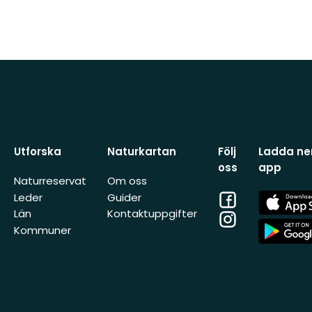
Utforska
Naturkartan
Följ
Ladda ner
oss
app
Naturreservat
Om oss
Facebook
App
Leder
Guider
Store
Län
Kontaktuppgifter
Instagram
App
Kommuner
Store