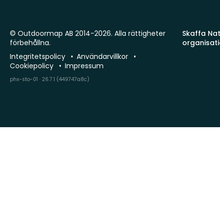
© Outdoormap AB 2014-2026. Alla rättigheter
Skaffa Natu
förbehållna.
organisat
Integritetspolicy
Användarvillkor
Cookiepolicy
Impressum
phx-sto-01 · 26.7.1 (449747a8c)