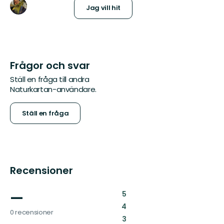
Jag vill hit
Frågor och svar
Ställ en fråga till andra
Naturkartan-användare.
Ställ en fråga
Recensioner
—
:
5
:
4
0 recensioner
:
3