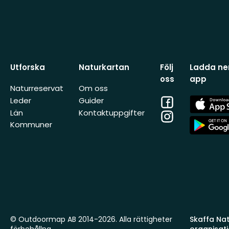
Utforska
Naturkartan
Följ
Ladda ner
oss
app
Naturreservat
Om oss
Facebook
App
Leder
Guider
Store
Län
Kontaktuppgifter
Instagram
App
Kommuner
Store
© Outdoormap AB 2014-2026. Alla rättigheter
Skaffa Natu