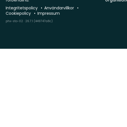
förbehållna.
organisat
Integritetspolicy
Användarvillkor
Cookiepolicy
Impressum
phx-sto-02 · 26.7.1 (449747a8c)