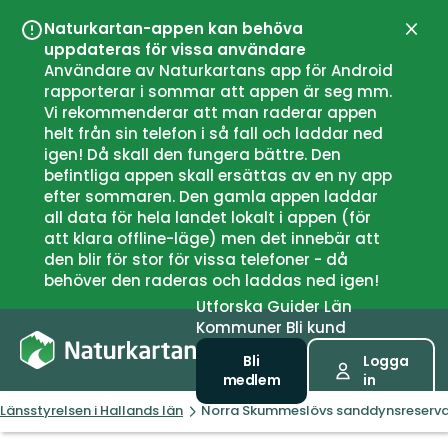
Naturkartan-appen kan behöva
Stän
uppdateras för vissa användare
Användare av Naturkartans app för Android
rapporterar i sommar att appen är seg mm.
Vi rekommenderar att man raderar appen
helt från sin telefon i så fall och laddar ned
igen! Då skall den fungera bättre. Den
befintliga appen skall ersättas av en ny app
efter sommaren. Den gamla appen laddar
all data för hela landet lokalt i appen (för
att klara offline-läge) men det innebär att
den blir för stor för vissa telefoner - då
behöver den raderas och laddas ned igen!
Utforska
Guider
Län
Kommuner
Bli kund
Bli
Logga
medlem
in
Länsstyrelsen i Hallands län
Norra Skummeslövs sanddynsreserv