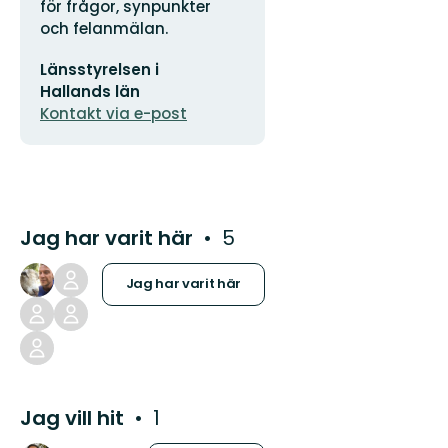
för frågor, synpunkter
och felanmälan.
E-
Länsstyrelsen i
postadress
Hallands län
Kontakt via e-post
Jag har varit här
5
Jag har varit här
Jag vill hit
1