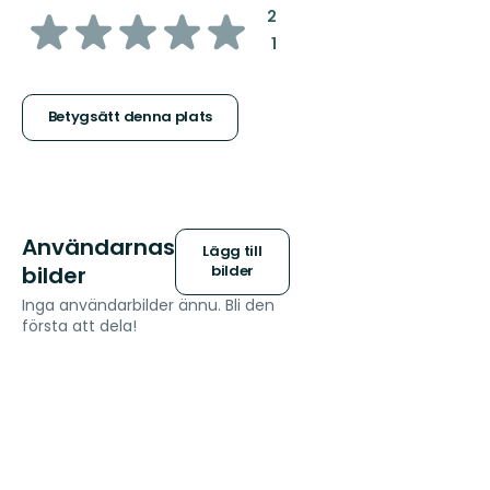
av
:
2
:
1
5
stjärnor
Betygsätt denna plats
Användarnas
Lägg till
bilder
bilder
Inga användarbilder ännu. Bli den
första att dela!