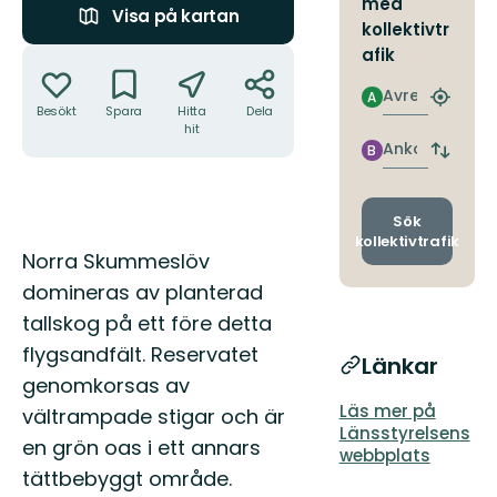
med
Visa på kartan
kollektivtr
Åtgärder
afik
Avresa
A
Hitta
Besökt
Spara
Hitta
Dela
närmas
hit
hållpla
Ankomst
B
Byt
avgång
och
ankomst
Sök
kollektivtrafik
Beskrivning
Norra Skummeslöv
domineras av planterad
tallskog på ett före detta
flygsandfält. Reservatet
Länkar
genomkorsas av
Läs mer på
vältrampade stigar och är
Länsstyrelsens
en grön oas i ett annars
webbplats
tättbebyggt område.