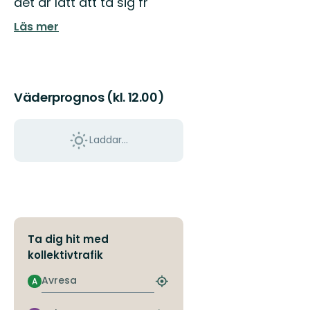
det är lätt att ta sig fr
Läs mer
Väderprognos (kl. 12.00)
Laddar...
Ta dig hit med
kollektivtrafik
Avresa
A
Hitta
närmaste