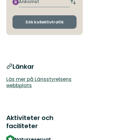
hållplats
Ankomst
B
Byt
avgångs-
och
ankomsthållplatser
Sök kollektivtrafik
Länkar
Läs mer på Länsstyrelsens
webbplats
Aktiviteter och
faciliteter
Naturreservat