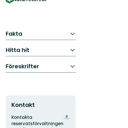
Fakta
Hitta hit
Föreskrifter
Kontakt
Adress
Organisationens
Kontakta
logotyp
reservatsförvaltningen