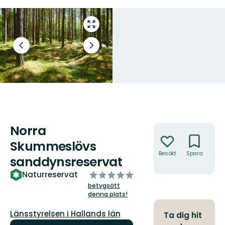
Gå
till
helskärmsläge
Föregående
Nästa
bild
bildspel
Norra
Åtgärder
Skummeslövs
Besökt
Spara
Hitt
sanddynsreservat
hit
av
Naturreservat
5
betygsätt
stjärnor
denna plats!
Guide:
Länsstyrelsen i Hallands län
Ta dig hit