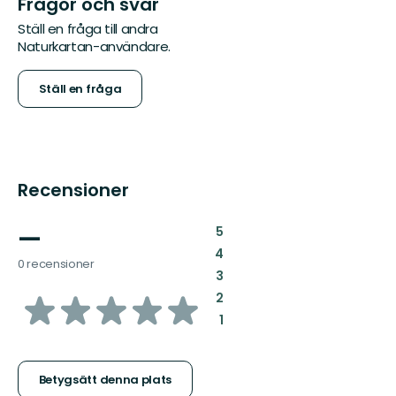
Frågor och svar
Ställ en fråga till andra
Naturkartan-användare.
Ställ en fråga
Recensioner
—
:
5
:
4
0 recensioner
:
3
av
:
2
:
1
5
stjärnor
Betygsätt denna plats