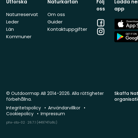
Utforska
Naturkartan
Följ
Ladda ner
oss
app
Naturreservat
Om oss
Facebook
App
Leder
Guider
Store
Län
Kontaktuppgifter
Instagram
App
Kommuner
Store
© Outdoormap AB 2014-2026. Alla rättigheter
Skaffa Natu
förbehållna.
organisat
Integritetspolicy
Användarvillkor
Cookiepolicy
Impressum
phx-sto-02 · 26.7.1 (449747a8c)