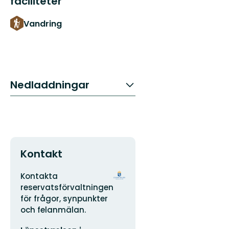
faciliteter
Vandring
Nedladdningar
Kontakt
Adress
Organisationens
Kontakta
logotyp
reservatsförvaltningen
för frågor, synpunkter
och felanmälan.
E-