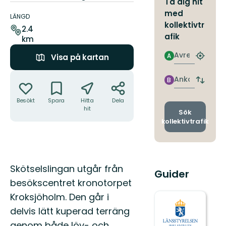
Ta dig hit
Information
med
om
LÄNGD
kollektivtr
leden
2.4
afik
km
Avresa
A
Visa på kartan
Hitta
närmas
Åtgärder
hållpla
Ankomst
B
Byt
avgång
Besökt
Spara
Hitta
Dela
och
hit
ankomst
Sök
kollektivtrafik
Beskrivning
Skötselslingan utgår från
Guider
besökscentret kronotorpet
Kroksjöholm. Den går i
delvis lätt kuperad terräng
genom både löv- och