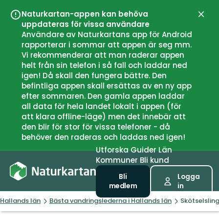
Naturkartan-appen kan behöva
Stän
uppdateras för vissa användare
Användare av Naturkartans app för Android
rapporterar i sommar att appen är seg mm.
Vi rekommenderar att man raderar appen
helt från sin telefon i så fall och laddar ned
igen! Då skall den fungera bättre. Den
befintliga appen skall ersättas av en ny app
efter sommaren. Den gamla appen laddar
all data för hela landet lokalt i appen (för
att klara offline-läge) men det innebär att
den blir för stor för vissa telefoner - då
behöver den raderas och laddas ned igen!
Utforska
Guider
Län
Kommuner
Bli kund
Bli
Logga
medlem
in
Hallands län
Bästa vandringslederna i Hallands län
Skötselslin