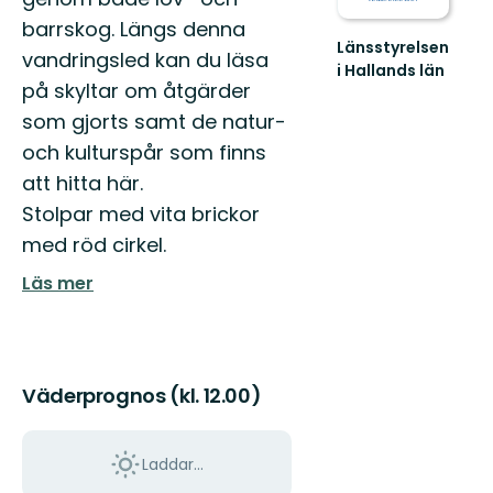
barrskog. Längs denna
Länsstyrelsen
vandringsled kan du läsa
i Hallands län
på skyltar om åtgärder
Guide
till
som gjorts samt de natur-
naturreservat
och kulturspår som finns
i
Hallands
att hitta här.
län
Stolpar med vita brickor
med röd cirkel.
Läs mer
Väderprognos (kl. 12.00)
Laddar...