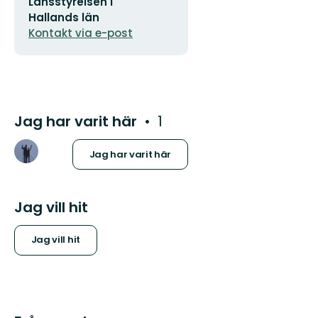
Länsstyrelsen i
postadress
Hallands län
Kontakt via e-post
Jag har varit här
1
Jag har varit här
Jag vill hit
Jag vill hit