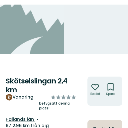
Skötselslingan 2,4
Åtgärder
km
Besökt
Spara
Hitt
av
Vandring
hit
5
betygsätt denna
plats!
stjärnor
Län:
Hallands län
6712.96 km från dig