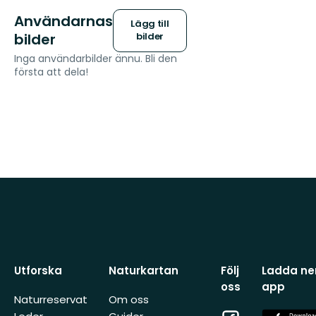
Användarnas
Lägg till
bilder
bilder
Inga användarbilder ännu. Bli den
första att dela!
Utforska
Naturkartan
Följ
Ladda ner
oss
app
Naturreservat
Om oss
Facebook
App