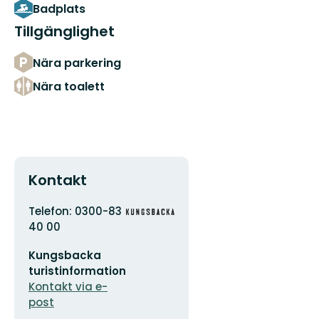
Badplats
Tillgänglighet
Nära parkering
Nära toalett
Kontakt
Adress
Organisationens
Telefon: 0300-83
logotyp
40 00
E-
Kungsbacka
postadress
turistinformation
Kontakt via e-
post