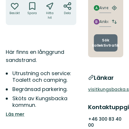
Avresa
A
Hitta
Besökt
Spara
Hitta
Dela
närmas
hit
hållpla
Ankomst
B
Byt
avgång
och
ankomst
Sök
kollektivtrafik
Beskrivning
Här finns en långgrund
sandstrand.
Utrustning och service:
Länkar
Toalett och camping.
Begränsad parkering.
visitkungsbacka.
Sköts av Kungsbacka
kommun.
Kontaktuppgi
Läs mer
+46 300 83 40
00