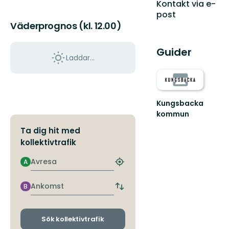
Kontakt via e-
post
Väderprognos (kl. 12.00)
Guider
Laddar...
Kungsbacka
kommun
Upplev
Ta dig hit med
äventyret
kollektivtrafik
i
Kungsbackas
Avresa
storslagna
A
Hitta
natur.
närmaste
hållplats
Ankomst
B
Byt
avgångs-
och
ankomsthållplatser
Sök kollektivtrafik