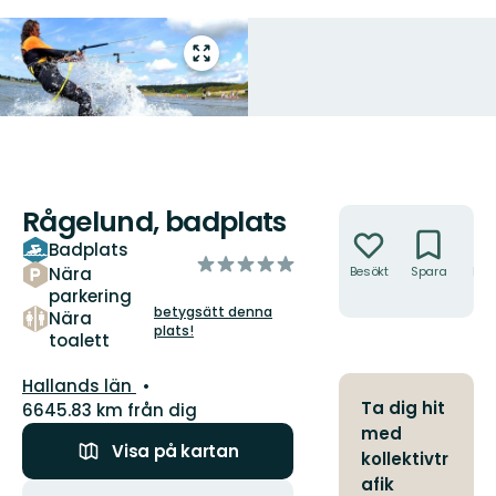
Gå
till
helskärmsläge
Rågelund, badplats
Åtgärder
Badplats
av
Nära
Besökt
Spara
Hitt
5
hit
parkering
stjärnor
betygsätt denna
Nära
plats!
toalett
Län:
Hallands län
Ta dig hit
6645.83 km från dig
med
Visa på kartan
kollektivtr
afik
Åtgärder