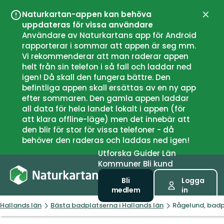
Naturkartan-appen kan behöva
Stän
uppdateras för vissa användare
Användare av Naturkartans app för Android
rapporterar i sommar att appen är seg mm.
Vi rekommenderar att man raderar appen
helt från sin telefon i så fall och laddar ned
igen! Då skall den fungera bättre. Den
befintliga appen skall ersättas av en ny app
efter sommaren. Den gamla appen laddar
all data för hela landet lokalt i appen (för
att klara offline-läge) men det innebär att
den blir för stor för vissa telefoner - då
behöver den raderas och laddas ned igen!
Utforska
Guider
Län
Kommuner
Bli kund
Bli
Logga
medlem
in
Hallands län
Bästa badplatserna i Hallands län
Rågelund, badp