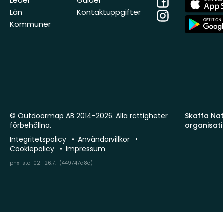
Leder
Guider
Store
Län
Kontaktuppgifter
Instagram
App
Kommuner
Store
© Outdoormap AB 2014-2026. Alla rättigheter
Skaffa Natu
förbehållna.
organisat
Integritetspolicy
Användarvillkor
Cookiepolicy
Impressum
phx-sto-02 · 26.7.1 (449747a8c)