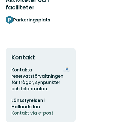
faciliteter
Parkeringsplats
Kontakt
Adress
Organisationens
Kontakta
logotyp
reservatsförvaltningen
för frågor, synpunkter
och felanmälan.
E-
Länsstyrelsen i
postadress
Hallands län
Kontakt via e-post