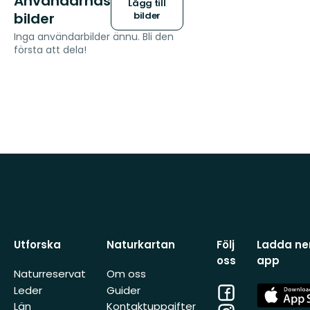
Användarnas
Lägg till
bilder
bilder
Inga användarbilder ännu. Bli den
första att dela!
Utforska
Naturkartan
Följ
Ladda ner
oss
app
Naturreservat
Om oss
Facebook
App
Leder
Guider
Store
Län
Kontaktuppgifter
Instagram