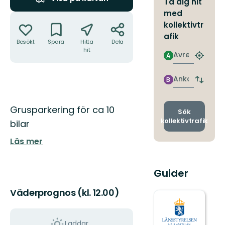
Ta dig hit
med
Åtgärder
kollektivtr
afik
Besökt
Spara
Hitta
Dela
hit
Avresa
A
Hitta
närmas
hållpla
Ankomst
B
Byt
avgång
och
Beskrivning
Grusparkering för ca 10
ankomst
Sök
kollektivtrafik
bilar
Läs mer
Guider
Väderprognos (kl. 12.00)
Laddar...