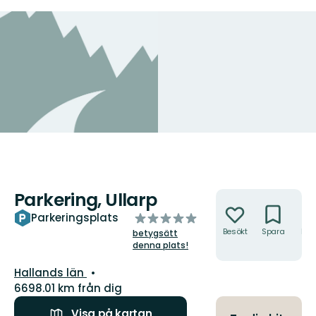
Parkering, Ullarp
Åtgärder
av
Parkeringsplats
5
Besökt
Spara
Hitt
betygsätt
hit
stjärnor
denna plats!
Län:
Hallands län
6698.01 km från dig
Visa på kartan