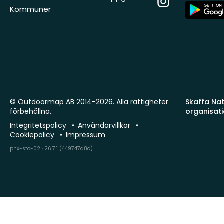
App
Kommuner
Store
© Outdoormap AB 2014-2026. Alla rättigheter
Skaffa Natu
förbehållna.
organisat
Integritetspolicy
Användarvillkor
Cookiepolicy
Impressum
phx-sto-02 · 26.7.1 (449747a8c)