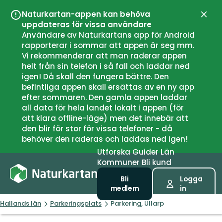
Naturkartan-appen kan behöva
Stän
uppdateras för vissa användare
Användare av Naturkartans app för Android
rapporterar i sommar att appen är seg mm.
Vi rekommenderar att man raderar appen
helt från sin telefon i så fall och laddar ned
igen! Då skall den fungera bättre. Den
befintliga appen skall ersättas av en ny app
efter sommaren. Den gamla appen laddar
all data för hela landet lokalt i appen (för
att klara offline-läge) men det innebär att
den blir för stor för vissa telefoner - då
behöver den raderas och laddas ned igen!
Utforska
Guider
Län
Kommuner
Bli kund
Bli
Logga
medlem
in
Hallands län
Parkeringsplats
Parkering, Ullarp