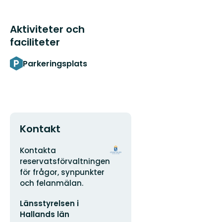
Aktiviteter och
faciliteter
Parkeringsplats
Kontakt
Adress
Organisationens
Kontakta
logotyp
reservatsförvaltningen
för frågor, synpunkter
och felanmälan.
E-
Länsstyrelsen i
postadress
Hallands län