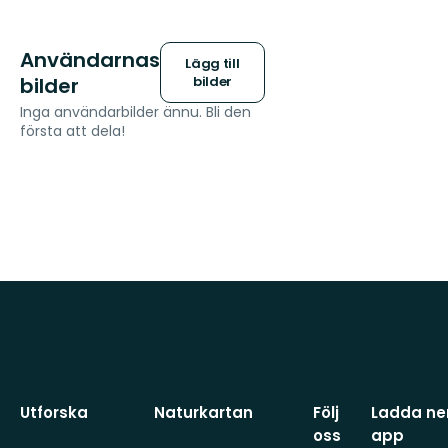
Användarnas
Lägg till
bilder
bilder
Inga användarbilder ännu. Bli den
första att dela!
Utforska
Naturkartan
Följ
Ladda ner
oss
app