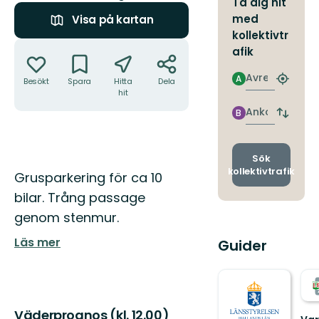
Ta dig hit
med
Visa på kartan
kollektivtr
Åtgärder
afik
Avresa
A
Besökt
Spara
Hitta
Dela
Hitta
hit
närmas
hållpla
Ankomst
B
Byt
avgång
och
ankomst
Sök
kollektivtrafik
Beskrivning
Grusparkering för ca 10
bilar. Trång passage
genom stenmur.
Läs mer
Guider
Väderprognos (kl. 12.00)