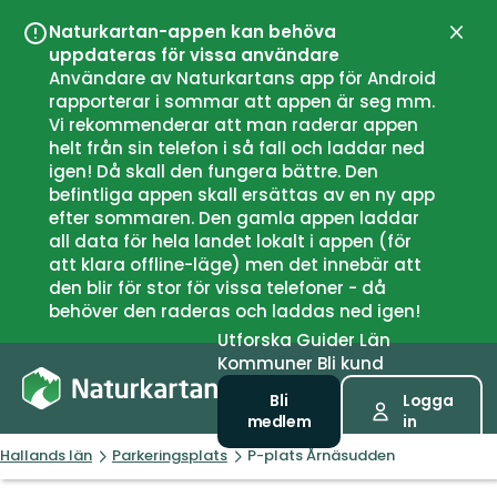
Naturkartan-appen kan behöva
Stän
uppdateras för vissa användare
Användare av Naturkartans app för Android
rapporterar i sommar att appen är seg mm.
Vi rekommenderar att man raderar appen
helt från sin telefon i så fall och laddar ned
igen! Då skall den fungera bättre. Den
befintliga appen skall ersättas av en ny app
efter sommaren. Den gamla appen laddar
all data för hela landet lokalt i appen (för
att klara offline-läge) men det innebär att
den blir för stor för vissa telefoner - då
behöver den raderas och laddas ned igen!
Utforska
Guider
Län
Kommuner
Bli kund
Bli
Logga
medlem
in
Hallands län
Parkeringsplats
P-plats Årnäsudden