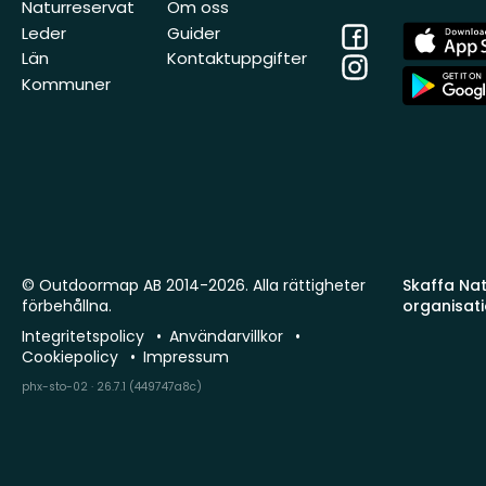
Naturreservat
Om oss
Facebook
App
Leder
Guider
Store
Län
Kontaktuppgifter
Instagram
App
Kommuner
Store
© Outdoormap AB 2014-2026. Alla rättigheter
Skaffa Natu
förbehållna.
organisat
Integritetspolicy
Användarvillkor
Cookiepolicy
Impressum
phx-sto-02 · 26.7.1 (449747a8c)