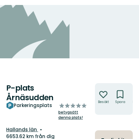
P-plats
Åtgärder
Årnäsudden
Besökt
Spara
Hitt
av
Parkeringsplats
hit
5
betygsätt
stjärnor
denna plats!
Län:
Hallands län
6653.62 km från dig