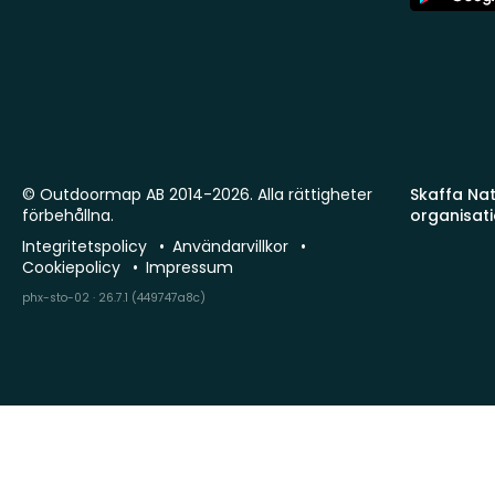
Store
© Outdoormap AB 2014-2026. Alla rättigheter
Skaffa Natu
förbehållna.
organisat
Integritetspolicy
Användarvillkor
Cookiepolicy
Impressum
phx-sto-02 · 26.7.1 (449747a8c)