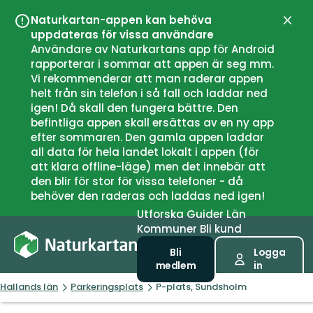
Naturkartan-appen kan behöva
Stän
uppdateras för vissa användare
Användare av Naturkartans app för Android
rapporterar i sommar att appen är seg mm.
Vi rekommenderar att man raderar appen
helt från sin telefon i så fall och laddar ned
igen! Då skall den fungera bättre. Den
befintliga appen skall ersättas av en ny app
efter sommaren. Den gamla appen laddar
all data för hela landet lokalt i appen (för
att klara offline-läge) men det innebär att
den blir för stor för vissa telefoner - då
behöver den raderas och laddas ned igen!
Utforska
Guider
Län
Kommuner
Bli kund
Bli
Logga
medlem
in
Hallands län
Parkeringsplats
P-plats, Sundsholm