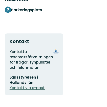
Parkeringsplats
Kontakt
Adress
Organisationens
Kontakta
logotyp
reservatsförvaltningen
för frågor, synpunkter
och felanmälan.
E-
Länsstyrelsen i
postadress
Hallands län
Kontakt via e-post