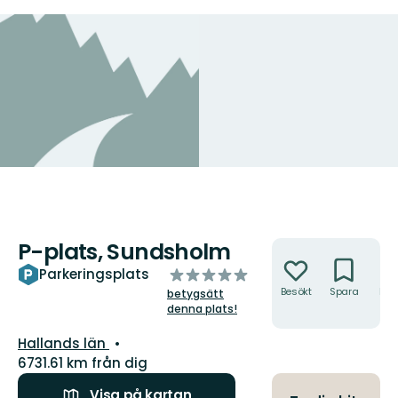
P-plats, Sundsholm
Åtgärder
av
Parkeringsplats
5
Besökt
Spara
Hitt
betygsätt
hit
stjärnor
denna plats!
Län:
Hallands län
6731.61 km från dig
Visa på kartan