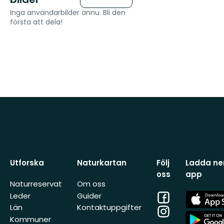
Inga användarbilder ännu. Bli den
första att dela!
Utforska
Naturkartan
Följ
Ladda ner
oss
app
Naturreservat
Om oss
Facebook
App
Leder
Guider
Store
Län
Kontaktuppgifter
Instagram
App
Kommuner