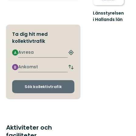
Länsstyrelsen
i Hallands län
Guide
till
Ta dig hit med
naturreservat
kollektivtrafik
i
Hallands
Avresa
A
län
Hitta
närmaste
hållplats
Ankomst
B
Byt
avgångs-
och
ankomsthållplatser
Sök kollektivtrafik
Aktiviteter och
faciliteter