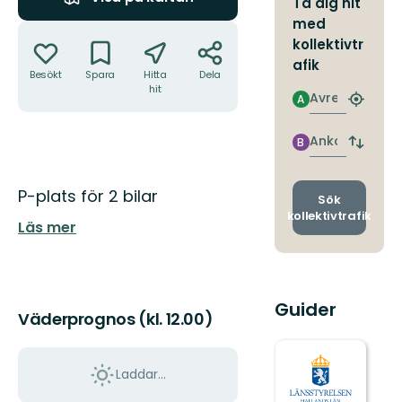
Ta dig hit
med
Åtgärder
kollektivtr
afik
Besökt
Spara
Hitta
Dela
hit
Avresa
A
Hitta
närmas
hållpla
Ankomst
B
Byt
avgång
och
Beskrivning
P-plats för 2 bilar
ankomst
Sök
kollektivtrafik
Läs mer
Guider
Väderprognos (kl. 12.00)
Laddar...