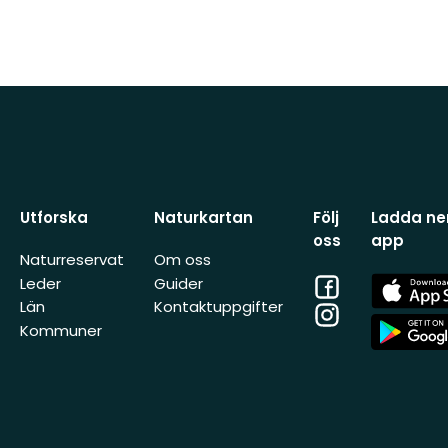
Utforska
Naturkartan
Följ
Ladda ner
oss
app
Naturreservat
Om oss
Facebook
App
Leder
Guider
Store
Län
Kontaktuppgifter
Instagram
App
Kommuner
Store