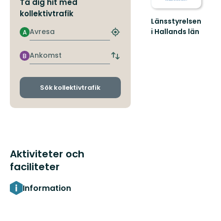
Ta dig hit med
kollektivtrafik
Länsstyrelsen
Avresa
i Hallands län
A
Hitta
Guide
närmaste
till
hållplats
Ankomst
B
naturreservat
Byt
avgångs-
i
och
Hallands
ankomsthållplatser
län
Sök kollektivtrafik
Aktiviteter och
faciliteter
Information