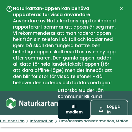
Naturkartan-appen kan behöva
Stän
uppdateras för vissa användare
Användare av Naturkartans app för Android
rapporterar i sommar att appen är seg mm.
Vi rekommenderar att man raderar appen
helt från sin telefon i så fall och laddar ned
igen! Då skall den fungera bättre. Den
befintliga appen skall ersättas av en ny app
efter sommaren. Den gamla appen laddar
all data för hela landet lokalt i appen (för
att klara offline-läge) men det innebär att
den blir för stor för vissa telefoner - då
behöver den raderas och laddas ned igen!
Utforska
Guider
Län
Kommuner
Bli kund
Bli
Logga
medlem
in
Hallands län
Information
Områdesskyddsinformation, Malön