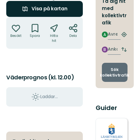
Ta dig hit
med
Visa på kartan
kollektivtr
Åtgärder
afik
Avresa
A
Besökt
Spara
Hitta
Dela
Hitta
hit
närmas
hållpla
Ankomst
B
Byt
avgång
och
ankomst
Sök
kollektivtrafik
Väderprognos (kl. 12.00)
Laddar...
Guider