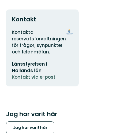
Kontakt
Adress
Organisationens
Kontakta
logotyp
reservatsförvaltningen
för frågor, synpunkter
och felanmälan.
E-
Länsstyrelsen i
postadress
Hallands län
Kontakt via e-post
Jag har varit här
Jag har varit här