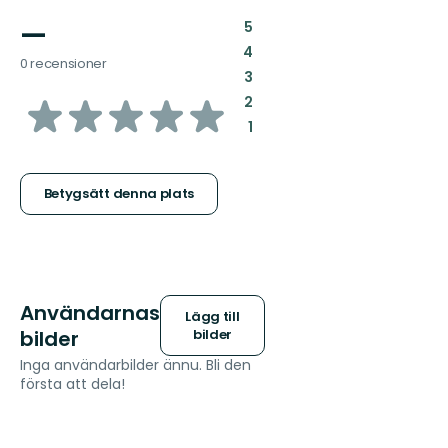
—
:
5
:
4
0 recensioner
:
3
av
:
2
:
1
5
stjärnor
Betygsätt denna plats
Användarnas
Lägg till
bilder
bilder
Inga användarbilder ännu. Bli den
första att dela!