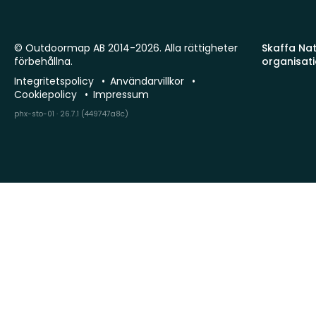
© Outdoormap AB 2014-2026. Alla rättigheter
Skaffa Natu
förbehållna.
organisat
Integritetspolicy
Användarvillkor
Cookiepolicy
Impressum
phx-sto-01 · 26.7.1 (449747a8c)