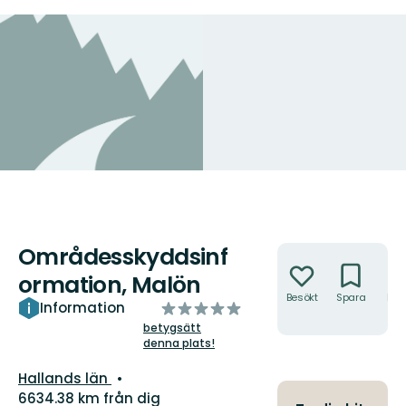
Områdesskyddsinf
Åtgärder
ormation, Malön
Besökt
Spara
Hitt
av
Information
hit
5
betygsätt
denna plats!
stjärnor
Län:
Hallands län
6634.38 km från dig