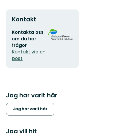
Kontakt
E-
Organisationens
Kontakta oss
postadress
logotyp
om du har
frågor
Kontakt via e-
post
Jag har varit här
Jag har varit här
Jag vill hit