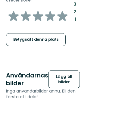
0 recensioner
:
3
av
:
2
:
1
5
stjärnor
Betygsätt denna plats
Användarnas
Lägg till
bilder
bilder
Inga användarbilder ännu. Bli den
första att dela!