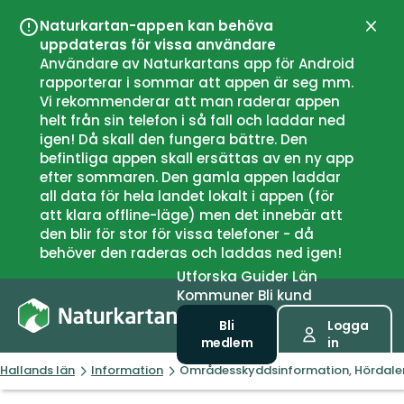
Naturkartan-appen kan behöva
Stän
uppdateras för vissa användare
Användare av Naturkartans app för Android
rapporterar i sommar att appen är seg mm.
Vi rekommenderar att man raderar appen
helt från sin telefon i så fall och laddar ned
igen! Då skall den fungera bättre. Den
befintliga appen skall ersättas av en ny app
efter sommaren. Den gamla appen laddar
all data för hela landet lokalt i appen (för
att klara offline-läge) men det innebär att
den blir för stor för vissa telefoner - då
behöver den raderas och laddas ned igen!
Utforska
Guider
Län
Kommuner
Bli kund
Bli
Logga
medlem
in
Hallands län
Information
Områdesskyddsinformation, Hördale