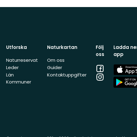
Utforska
Naturkartan
Följ
Ladda ner
oss
app
Naturreservat
Om oss
Facebook
App
Leder
Guider
Store
Län
Kontaktuppgifter
Instagram
App
Kommuner
Store