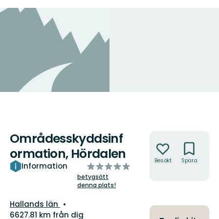
Områdesskyddsinf
Åtgärder
ormation, Hördalen
Besökt
Spara
Hitt
av
Information
hit
5
betygsätt
denna plats!
stjärnor
Län:
Hallands län
6627.81 km från dig