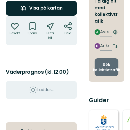
Ta dig hit
med
Visa på kartan
kollektivtr
Åtgärder
afik
Avresa
A
Besökt
Spara
Hitta
Dela
Hitta
hit
närmas
hållpla
Ankomst
B
Byt
avgång
och
ankomst
Sök
kollektivtrafik
Väderprognos (kl. 12.00)
Laddar...
Guider