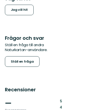
Jag vill hit
Frågor och svar
Ställ en fråga till andra
Naturkartan-användare.
Ställ en fråga
Recensioner
—
:
5
:
4