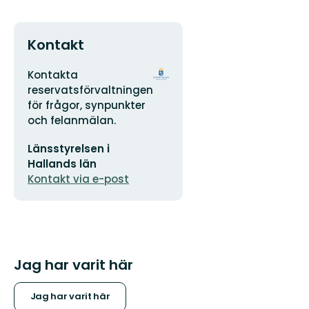
Kontakt
Adress
Organisationens
Kontakta
logotyp
reservatsförvaltningen
för frågor, synpunkter
och felanmälan.
E-
Länsstyrelsen i
postadress
Hallands län
Kontakt via e-post
Jag har varit här
Jag har varit här