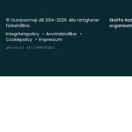
© Outdoormap AB 2014-2026. Alla rättigheter
Skaffa Natu
förbehållna.
organisat
Integritetspolicy
Användarvillkor
Cookiepolicy
Impressum
phx-sto-02 · 26.7.1 (449747a8c)