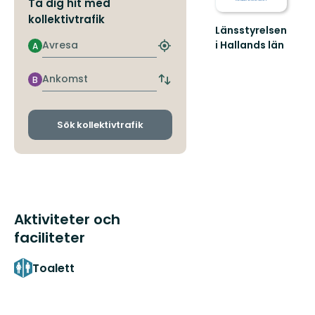
Ta dig hit med
kollektivtrafik
Länsstyrelsen
Avresa
i Hallands län
A
Hitta
Guide
närmaste
till
hållplats
Ankomst
B
naturreservat
Byt
avgångs-
i
och
Hallands
ankomsthållplatser
län
Sök kollektivtrafik
Aktiviteter och
faciliteter
Toalett