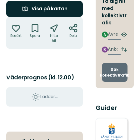
Ta dig hit
med
Visa på kartan
kollektivtr
Åtgärder
afik
Avresa
A
Besökt
Spara
Hitta
Dela
Hitta
hit
närmas
hållpla
Ankomst
B
Byt
avgång
och
ankomst
Sök
kollektivtrafik
Väderprognos (kl. 12.00)
Laddar...
Guider