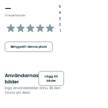
—
:
5
:
4
0 recensioner
:
3
av
:
2
:
1
5
stjärnor
Betygsätt denna plats
Användarnas
Lägg till
bilder
bilder
Inga användarbilder ännu. Bli den
första att dela!