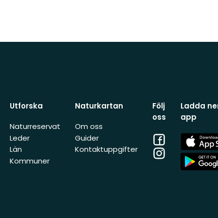
Utforska
Naturkartan
Följ
Ladda ner
oss
app
Naturreservat
Om oss
Facebook
App
Leder
Guider
Store
Län
Kontaktuppgifter
Instagram
App
Kommuner
Store