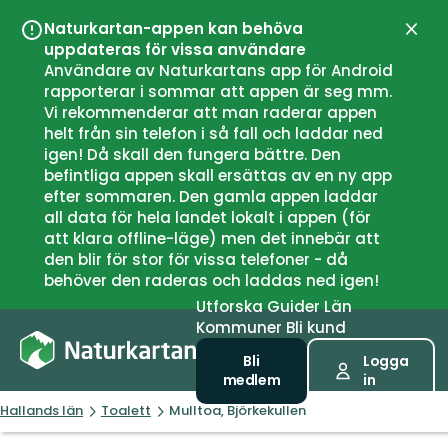
Naturkartan-appen kan behöva
Stän
uppdateras för vissa användare
Användare av Naturkartans app för Android
rapporterar i sommar att appen är seg mm.
Vi rekommenderar att man raderar appen
helt från sin telefon i så fall och laddar ned
igen! Då skall den fungera bättre. Den
befintliga appen skall ersättas av en ny app
efter sommaren. Den gamla appen laddar
all data för hela landet lokalt i appen (för
att klara offline-läge) men det innebär att
den blir för stor för vissa telefoner - då
behöver den raderas och laddas ned igen!
Utforska
Guider
Län
Kommuner
Bli kund
Bli
Logga
medlem
in
Hallands län
Toalett
Mulltoa, Björkekullen