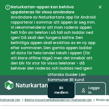
Naturkartan-appen kan behöva
Stän
uppdateras för vissa användare
Användare av Naturkartans app för Android
rapporterar i sommar att appen är seg mm.
Vi rekommenderar att man raderar appen
helt från sin telefon i så fall och laddar ned
igen! Då skall den fungera bättre. Den
befintliga appen skall ersättas av en ny app
efter sommaren. Den gamla appen laddar
all data för hela landet lokalt i appen (för
att klara offline-läge) men det innebär att
den blir för stor för vissa telefoner - då
behöver den raderas och laddas ned igen!
Utforska
Guider
Län
Kommuner
Bli kund
Bli
Logga
medlem
in
Hallands län
Bästa mountainbikelederna i Hallands län
Röda sp