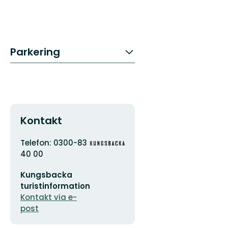
Parkering
Kontakt
Adress
Organisationens
Telefon: 0300-83
logotyp
40 00
E-
Kungsbacka
postadress
turistinformation
Kontakt via e-
post