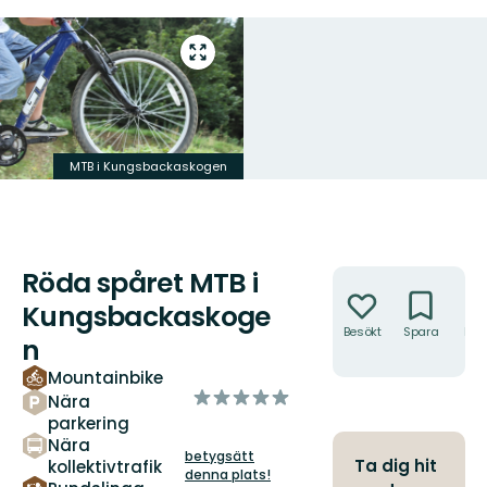
Gå
till
helskärmsläge
MTB i Kungsbackaskogen
Röda spåret MTB i
Åtgärder
Kungsbackaskoge
Besökt
Spara
Hitt
n
hit
Mountainbike
av
Nära
5
parkering
stjärnor
Nära
betygsätt
Ta dig hit
kollektivtrafik
denna plats!