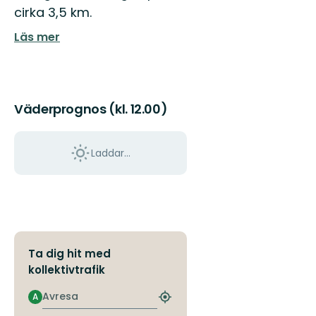
Upplev
cirka 3,5 km.
äventyret
i
Läs mer
Kungsbackas
storslagna
natur.
Väderprognos (kl. 12.00)
Laddar...
Ta dig hit med
kollektivtrafik
Avresa
A
Hitta
närmaste