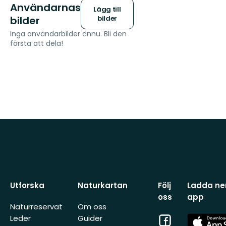
Användarnas
Lägg till
bilder
bilder
Inga användarbilder ännu. Bli den
första att dela!
Utforska
Naturkartan
Följ
Ladda ner
oss
app
Naturreservat
Om oss
Facebook
App
Leder
Guider