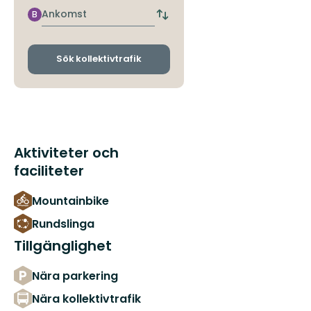
hållplats
Ankomst
B
Byt
avgångs-
och
ankomsthållplatser
Sök kollektivtrafik
Aktiviteter och
faciliteter
Mountainbike
Rundslinga
Tillgänglighet
Nära parkering
Nära kollektivtrafik