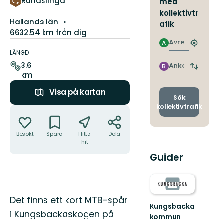
Rundslinga
med
kollektivtr
Län:
Hallands län
afik
6632.54 km från dig
Avresa
Information
A
Hitta
om
LÄNGD
närmas
leden
hållpla
3.6
Ankomst
B
Byt
km
avgång
och
Visa på kartan
ankomst
Sök
kollektivtrafik
Åtgärder
Besökt
Spara
Hitta
Dela
hit
Guider
Beskrivning
Det finns ett kort MTB-spår
Kungsbacka
i Kungsbackaskogen på
kommun