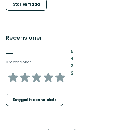
Ställ en fråga
Recensioner
—
:
5
:
4
0 recensioner
:
3
av
:
2
:
1
5
stjärnor
Betygsätt denna plats