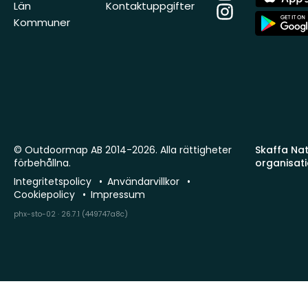
Store
Län
Kontaktuppgifter
Instagram
App
Kommuner
Store
© Outdoormap AB 2014-2026. Alla rättigheter
Skaffa Natu
förbehållna.
organisat
Integritetspolicy
Användarvillkor
Cookiepolicy
Impressum
phx-sto-02 · 26.7.1 (449747a8c)