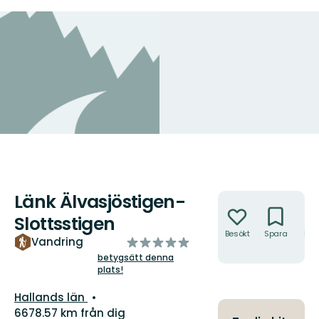
Länk Älvasjöstigen-
Åtgärder
Slottsstigen
Besökt
Spara
Hitt
av
Vandring
hit
5
betygsätt denna
plats!
stjärnor
Län:
Hallands län
6678.57 km från dig