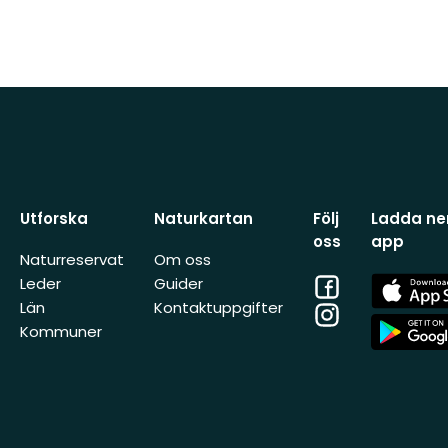
Utforska
Naturkartan
Följ
Ladda ner
oss
app
Naturreservat
Om oss
Facebook
App
Leder
Guider
Store
Län
Kontaktuppgifter
Instagram
App
Kommuner
Store