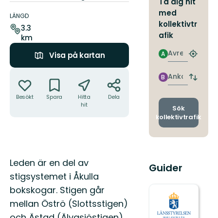
Ta dig hit
Information
med
om
LÄNGD
kollektivtr
leden
3.3
afik
km
Avresa
A
Visa på kartan
Hitta
närmas
Åtgärder
hållpla
Ankomst
B
Byt
avgång
Besökt
Spara
Hitta
Dela
och
hit
ankomst
Sök
kollektivtrafik
Beskrivning
Leden är en del av
Guider
stigsystemet i Åkulla
bokskogar. Stigen går
mellan Öströ (Slottsstigen)
och Ästad (Älvasjöstigen).