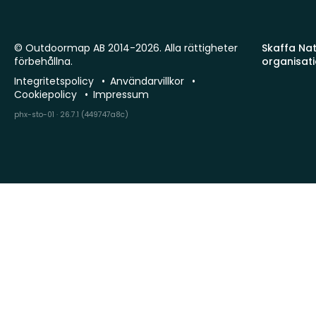
© Outdoormap AB 2014-2026. Alla rättigheter
Skaffa Natu
förbehållna.
organisat
Integritetspolicy
Användarvillkor
Cookiepolicy
Impressum
phx-sto-01 · 26.7.1 (449747a8c)