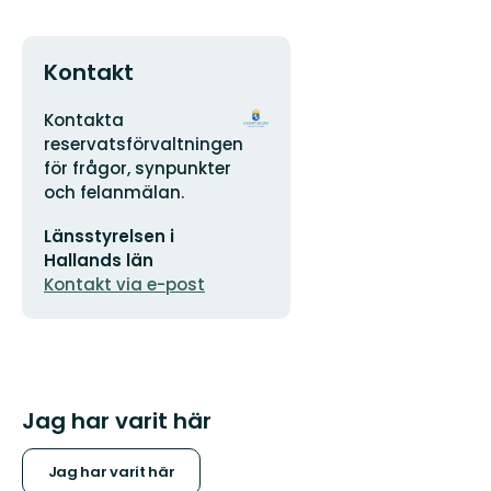
Kontakt
Adress
Organisationens
Kontakta
logotyp
reservatsförvaltningen
för frågor, synpunkter
och felanmälan.
E-
Länsstyrelsen i
postadress
Hallands län
Kontakt via e-post
Jag har varit här
Jag har varit här