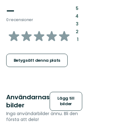
—
:
5
:
4
0 recensioner
:
3
av
:
2
:
1
5
stjärnor
Betygsätt denna plats
Användarnas
Lägg till
bilder
bilder
Inga användarbilder ännu. Bli den
första att dela!