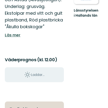
Underlag: grusväg.
Länsstyrelsen
Ekstolpar med vitt och gult
i Hallands län
plastband, Röd plastbricka
Guide
till
"Åkulla bokskogar"
naturreservat
i
Läs mer
Hallands
län
Väderprognos (kl. 12.00)
Laddar...