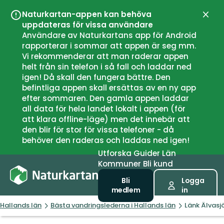
Naturkartan-appen kan behöva
Stän
uppdateras för vissa användare
Användare av Naturkartans app för Android
rapporterar i sommar att appen är seg mm.
Vi rekommenderar att man raderar appen
helt från sin telefon i så fall och laddar ned
igen! Då skall den fungera bättre. Den
befintliga appen skall ersättas av en ny app
efter sommaren. Den gamla appen laddar
all data för hela landet lokalt i appen (för
att klara offline-läge) men det innebär att
den blir för stor för vissa telefoner - då
behöver den raderas och laddas ned igen!
Utforska
Guider
Län
Kommuner
Bli kund
Bli
Logga
medlem
in
Hallands län
Bästa vandringslederna i Hallands län
Länk Älvasj