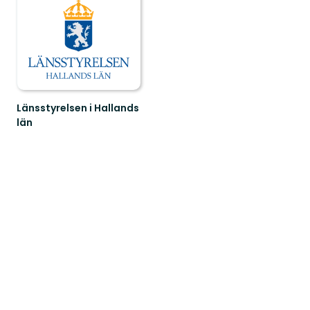
Länsstyrelsen i Hallands
län
Guide
till
naturreservat
i
Hallands
län