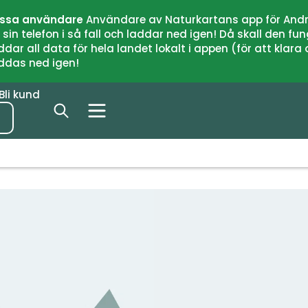
issa användare
Användare av Naturkartans app för Andr
n telefon i så fall och laddar ned igen! Då skall den fun
 all data för hela landet lokalt i appen (för att klara of
addas ned igen!
Bli kund