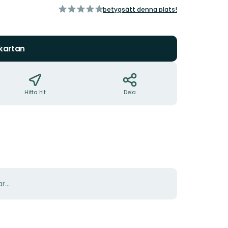
av
betygsätt denna plats!
5
stjärnor
 kartan
Hitta hit
Dela
r...