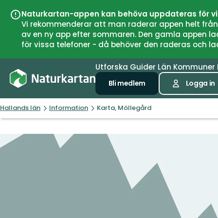
Naturkartan-appen kan behöva uppdateras för v
Vi rekommenderar att man raderar appen helt från si
av en ny app efter sommaren. Den gamla appen laddar
för vissa telefoner - då behöver den raderas och l
Utforska
Guider
Län
Kommuner
Bli medlem
Logga in
Hallands län
Information
Karta, Möllegård