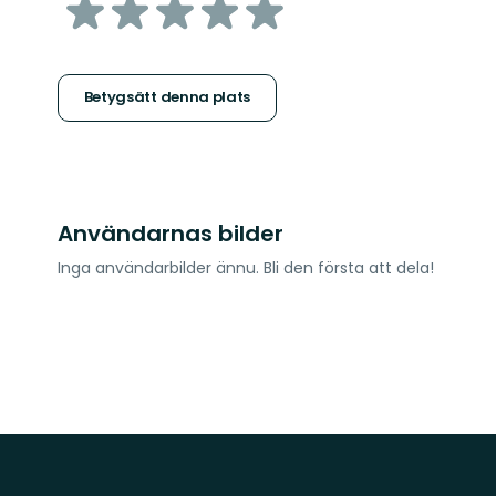
av
5
stjärnor
Betygsätt denna plats
Användarnas bilder
Inga användarbilder ännu. Bli den första att dela!