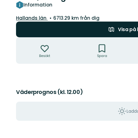
Information
Län:
Hallands län
6713.29 km från dig
Visa på
Åtgärder
Besökt
Spara
Väderprognos (kl. 12.00)
Ladda