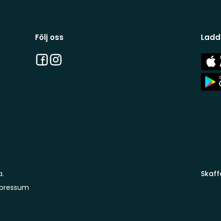
Följ oss
Ladd
Facebook
Instagram
App
Stor
App
Stor
a.
Skaff
pressum