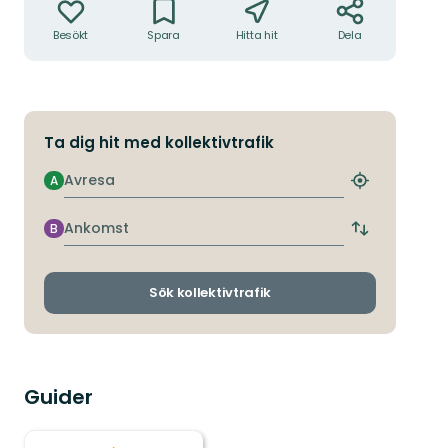
Besökt
Spara
Hitta hit
Dela
Ta dig hit med kollektivtrafik
Avresa
A
Hitta
närmaste
hållplats
Ankomst
B
Byt
avgångs-
och
ankomsthållp
Sök kollektivtrafik
Guider