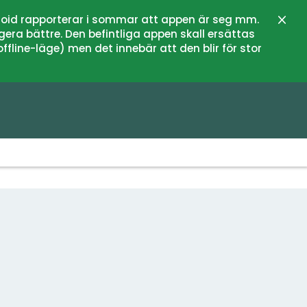
oid rapporterar i sommar att appen är seg mm.
Stän
gera bättre. Den befintliga appen skall ersättas
fline-läge) men det innebär att den blir för stor