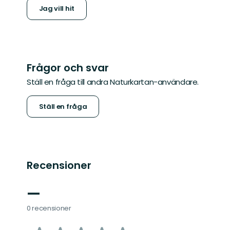
Jag vill hit
Frågor och svar
Ställ en fråga till andra Naturkartan-användare.
Ställ en fråga
Recensioner
—
0 recensioner