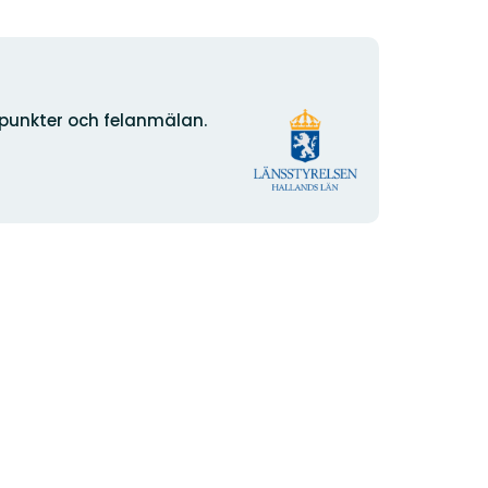
Organisationens
npunkter och felanmälan.
logotyp