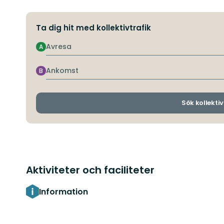
Ta dig hit med kollektivtrafik
Avresa
A
Ankomst
B
Sök kollektiv
Aktiviteter och faciliteter
Information