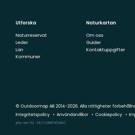
Utforska
Naturkartan
Naturreservat
Om oss
Leder
Guider
Län
Kontaktuppgifter
Kommuner
© Outdoormap AB 2014-2026. Alla rättigheter förbehålln
Integritetspolicy
Användarvillkor
Cookiepolicy
Im
phx-sto-02 · 26.7.1 (449747a8c)