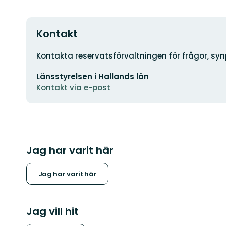
Kontakt
Adress
Kontakta reservatsförvaltningen för frågor, sy
E-
Länsstyrelsen i Hallands län
postadress
Kontakt via e-post
Jag har varit här
Jag har varit här
Jag vill hit