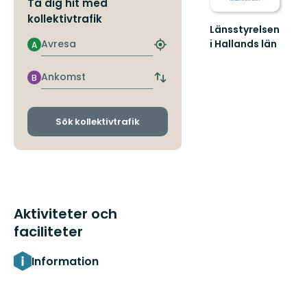
Ta dig hit med
kollektivtrafik
Länsstyrelsen
Avresa
i Hallands län
A
Hitta
Guide
närmaste
till
hållplats
Ankomst
B
naturreservat
Byt
avgångs-
i
och
Hallands
ankomsthållplatser
län
Sök kollektivtrafik
Aktiviteter och
faciliteter
Information