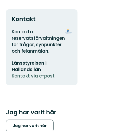
Kontakt
Adress
Organisationens
Kontakta
logotyp
reservatsförvaltningen
för frågor, synpunkter
och felanmälan.
E-
Länsstyrelsen i
postadress
Hallands län
Kontakt via e-post
Jag har varit här
Jag har varit här