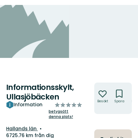
Informationsskylt,
Åtgärder
Ullasjöbäcken
Besökt
Spara
Hitt
av
Information
hit
5
betygsätt
denna plats!
stjärnor
Län:
Hallands län
6725.76 km från dig