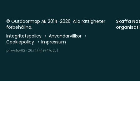
© Outdoormap AB 2014-2026. Alla rättigheter
Skaffa Natu
förbehållna.
organisat
Integritetspolicy
Användarvillkor
Cookiepolicy
Impressum
phx-sto-02 · 26.7.1 (449747a8c)