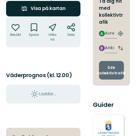
Ta dig hit
med
Visa på kartan
kollektivtr
Åtgärder
afik
Avresa
A
Besökt
Spara
Hitta
Dela
Hitta
hit
närmas
hållpla
Ankomst
B
Byt
avgång
och
ankomst
Sök
kollektivtrafik
Väderprognos (kl. 12.00)
Laddar...
Guider