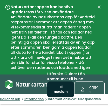
Naturkartan-appen kan behöva
Stän
uppdateras för vissa användare
Användare av Naturkartans app för Android
rapporterar i sommar att appen är seg mm.
Vi rekommenderar att man raderar appen
helt från sin telefon i så fall och laddar ned
igen! Då skall den fungera bättre. Den
befintliga appen skall ersättas av en ny app
efter sommaren. Den gamla appen laddar
all data för hela landet lokalt i appen (för
att klara offline-läge) men det innebär att
den blir för stor för vissa telefoner - då
behöver den raderas och laddas ned igen!
Utforska
Guider
Län
Kommuner
Bli kund
Bli
Logga
medlem
in
Hallands län
Information
Informationsskylt, Ullasjöbäcken