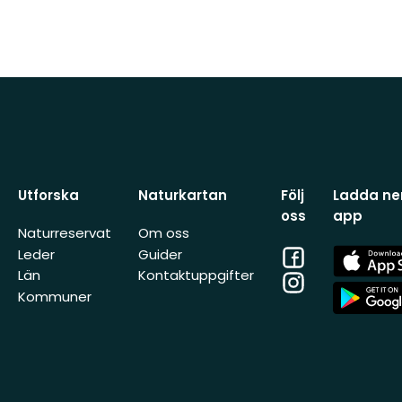
Utforska
Naturkartan
Följ
Ladda ner
oss
app
Naturreservat
Om oss
Facebook
App
Leder
Guider
Store
Län
Kontaktuppgifter
Instagram
App
Kommuner
Store