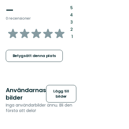
—
:
5
:
4
0 recensioner
:
3
av
:
2
:
1
5
stjärnor
Betygsätt denna plats
Användarnas
Lägg till
bilder
bilder
Inga användarbilder ännu. Bli den
första att dela!