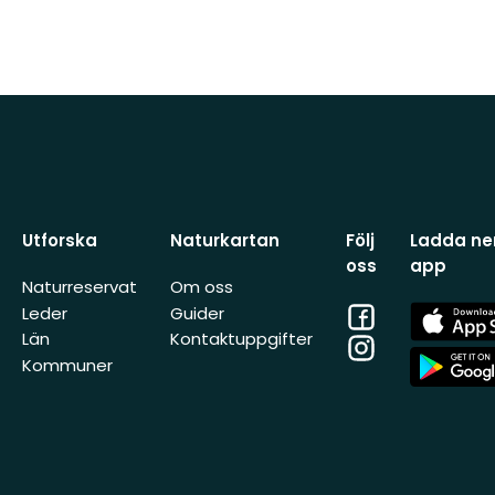
Utforska
Naturkartan
Följ
Ladda ner
oss
app
Naturreservat
Om oss
Facebook
App
Leder
Guider
Store
Län
Kontaktuppgifter
Instagram
App
Kommuner
Store