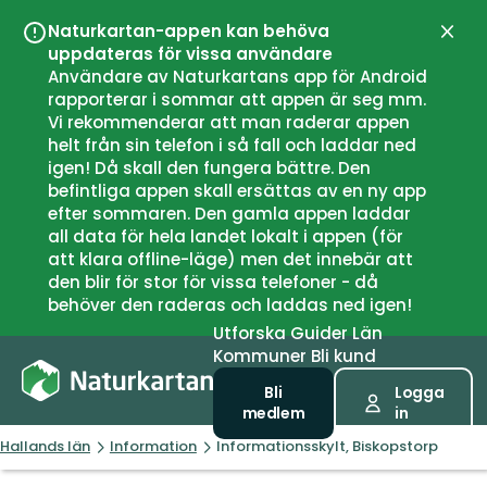
Naturkartan-appen kan behöva
Stän
uppdateras för vissa användare
Användare av Naturkartans app för Android
rapporterar i sommar att appen är seg mm.
Vi rekommenderar att man raderar appen
helt från sin telefon i så fall och laddar ned
igen! Då skall den fungera bättre. Den
befintliga appen skall ersättas av en ny app
efter sommaren. Den gamla appen laddar
all data för hela landet lokalt i appen (för
att klara offline-läge) men det innebär att
den blir för stor för vissa telefoner - då
behöver den raderas och laddas ned igen!
Utforska
Guider
Län
Kommuner
Bli kund
Bli
Logga
medlem
in
Hallands län
Information
Informationsskylt, Biskopstorp