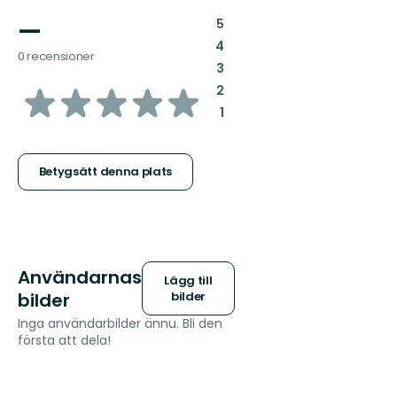
—
:
5
:
4
0 recensioner
:
3
av
:
2
:
1
5
stjärnor
Betygsätt denna plats
Användarnas
Lägg till
bilder
bilder
Inga användarbilder ännu. Bli den
första att dela!