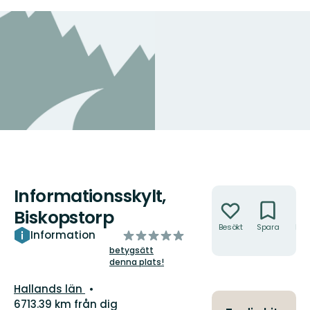
Informationsskylt,
Åtgärder
Biskopstorp
Besökt
Spara
Hitt
av
Information
hit
5
betygsätt
denna plats!
stjärnor
Län:
Hallands län
6713.39 km från dig