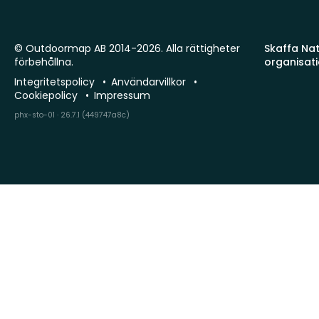
© Outdoormap AB 2014-2026. Alla rättigheter
Skaffa Natu
förbehållna.
organisat
Integritetspolicy
Användarvillkor
Cookiepolicy
Impressum
phx-sto-01 · 26.7.1 (449747a8c)