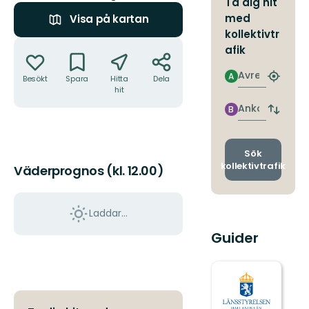
Ta dig hit
med
Visa på kartan
kollektivtr
Åtgärder
afik
Avresa
A
Besökt
Spara
Hitta
Dela
Hitta
hit
närmas
hållpla
Ankomst
B
Byt
avgång
och
ankomst
Sök
kollektivtrafik
Väderprognos (kl. 12.00)
Laddar...
Guider