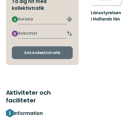
Ta dig hit med
kollektivtrafik
Länsstyrelsen
Avresa
i Hallands län
A
Hitta
Guide
närmaste
till
hållplats
Ankomst
B
naturreservat
Byt
avgångs-
i
och
Hallands
ankomsthållplatser
län
Sök kollektivtrafik
Aktiviteter och
faciliteter
Information