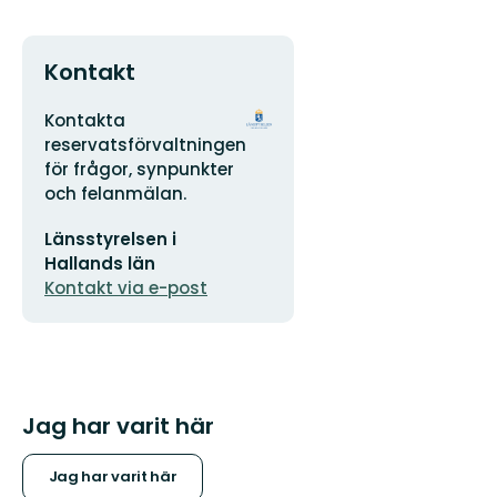
Kontakt
Adress
Organisationens
Kontakta
logotyp
reservatsförvaltningen
för frågor, synpunkter
och felanmälan.
E-
Länsstyrelsen i
postadress
Hallands län
Kontakt via e-post
Jag har varit här
Jag har varit här