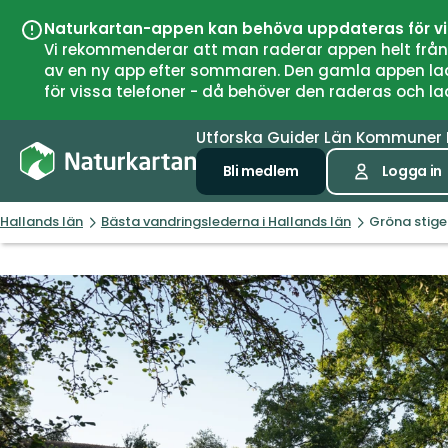
Naturkartan-appen kan behöva uppdateras för v
Vi rekommenderar att man raderar appen helt från si
av en ny app efter sommaren. Den gamla appen laddar
för vissa telefoner - då behöver den raderas och l
Utforska
Guider
Län
Kommuner
Bli medlem
Logga in
Hallands län
Bästa vandringslederna i Hallands län
Gröna stigen