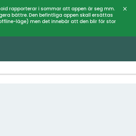
oid rapporterar i sommar att appen är seg mm.
Stän
gera bättre. Den befintliga appen skall ersättas
fline-läge) men det innebär att den blir för stor