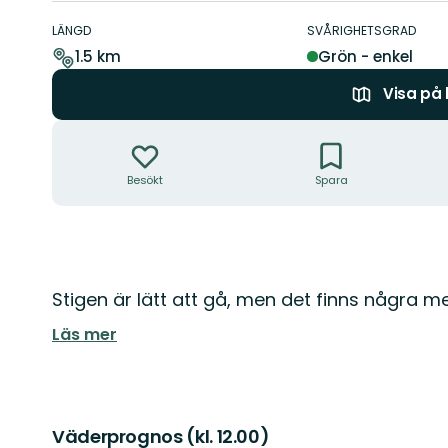
Information
om
LÄNGD
SVÅRIGHETSGRAD
leden
1.5 km
Grön - enkel
Visa på
Åtgärder
Besökt
Spara
Beskrivning
Stigen är lätt att gå, men det finns några 
Läs mer
Väderprognos (kl. 12.00)