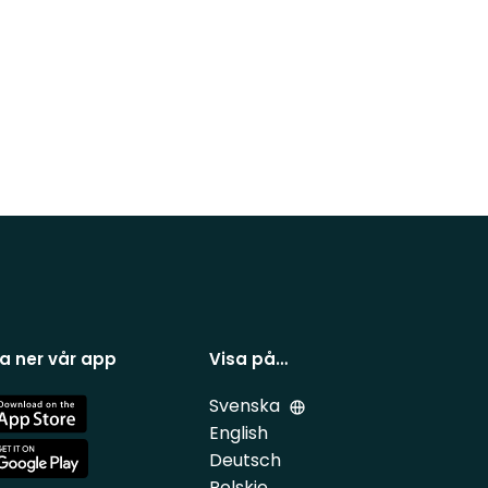
a ner vår app
Visa på…
Svenska
e
English
Deutsch
e
Polskie