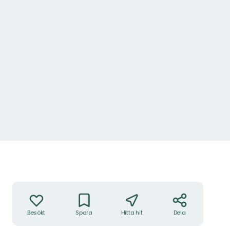
Åtgärder
Besökt
Spara
Hitta hit
Dela