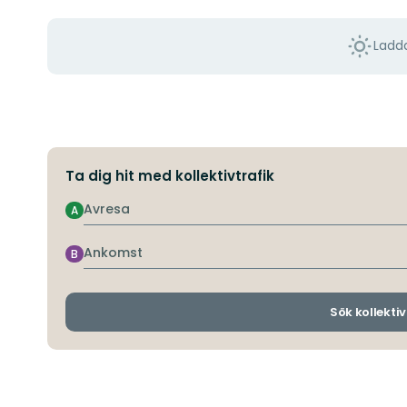
Ladda
Ta dig hit med kollektivtrafik
Avresa
A
Ankomst
B
Sök kollektiv