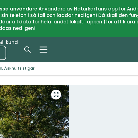
issa användare
Användare av Naturkartans app för Andr
n telefon i så fall och laddar ned igen! Då skall den fun
 all data för hela landet lokalt i appen (för att klara of
addas ned igen!
Bli kund
, Äskhults stigar
Gå
till
helskärmsläge