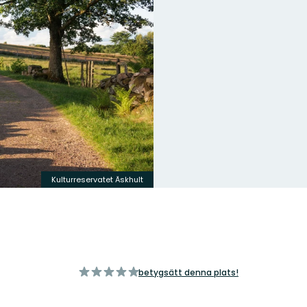
Kulturreservatet Äskhult
av
betygsätt denna plats!
5
stjärnor