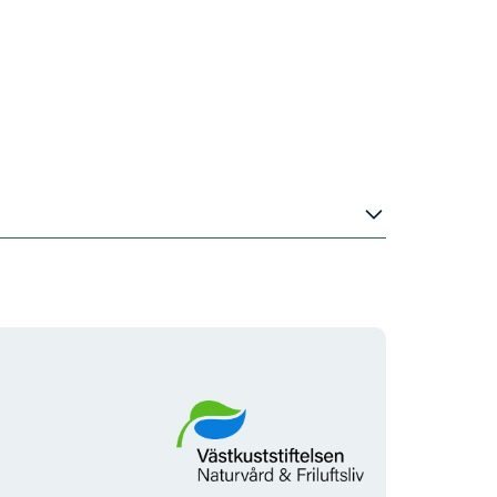
Organisationens
logotyp