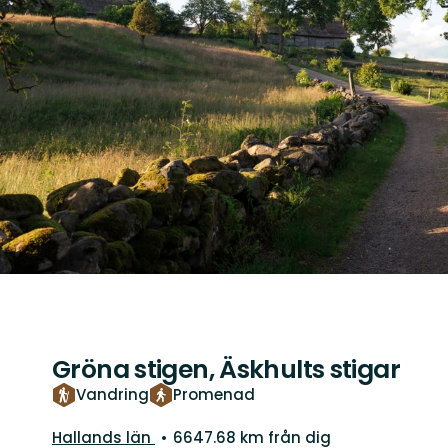
Gröna stigen, Äskhults stigar
Vandring
Promenad
Län:
Hallands län
6647.68 km från dig