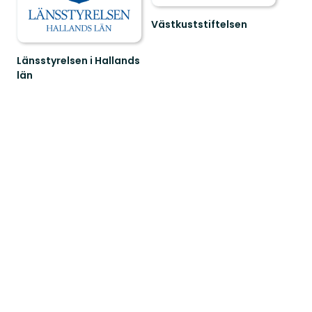
Västkuststiftelsen
Naturvård
och
Länsstyrelsen i Hallands
friluftsliv
län
i
Guide
Västsverige.Vi
till
värn...
naturreservat
i
Hallands
län