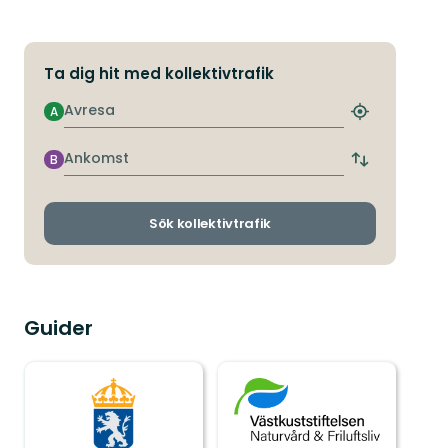
Ta dig hit med kollektivtrafik
Avresa
A
Hitta
närmaste
hållplats
Ankomst
B
Byt
avgångs-
och
ankomsthållp
Sök kollektivtrafik
Guider