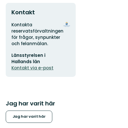
Kontakt
Adress
Organisationens
Kontakta
logotyp
reservatsförvaltningen
för frågor, synpunkter
och felanmälan.
E-
Länsstyrelsen i
postadress
Hallands län
Kontakt via e-post
Jag har varit här
Jag har varit här