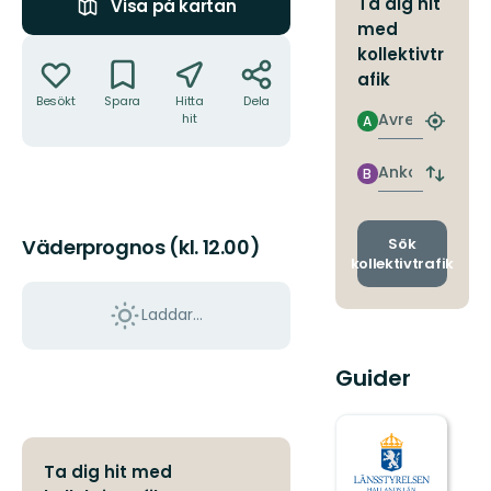
Ta dig hit
Visa på kartan
med
Åtgärder
kollektivtr
afik
Besökt
Spara
Hitta
Dela
Avresa
hit
A
Hitta
närmas
hållpla
Ankomst
B
Byt
avgång
och
ankomst
Sök
Väderprognos (kl. 12.00)
kollektivtrafik
Laddar...
Guider
Ta dig hit med