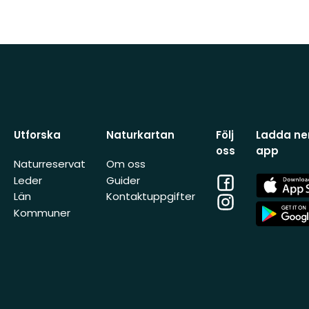
Utforska
Naturkartan
Följ
Ladda ner
oss
app
Naturreservat
Om oss
Facebook
App
Leder
Guider
Store
Län
Kontaktuppgifter
Instagram
App
Kommuner
Store