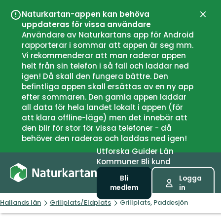
Naturkartan-appen kan behöva
Stän
uppdateras för vissa användare
Användare av Naturkartans app för Android
rapporterar i sommar att appen är seg mm.
Vi rekommenderar att man raderar appen
helt från sin telefon i så fall och laddar ned
igen! Då skall den fungera bättre. Den
befintliga appen skall ersättas av en ny app
efter sommaren. Den gamla appen laddar
all data för hela landet lokalt i appen (för
att klara offline-läge) men det innebär att
den blir för stor för vissa telefoner - då
behöver den raderas och laddas ned igen!
Utforska
Guider
Län
Kommuner
Bli kund
Bli
Logga
medlem
in
Hallands län
Grillplats/Eldplats
Grillplats, Paddesjön