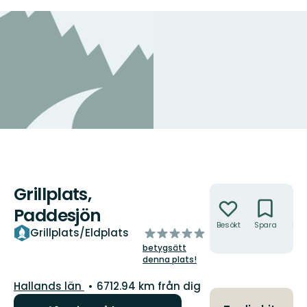
Grillplats,
Åtgärder
Paddesjön
Besökt
Spara
Hitt
av
Grillplats/Eldplats
hit
5
betygsätt
stjärnor
denna plats!
Län:
Hallands län
6712.94 km från dig