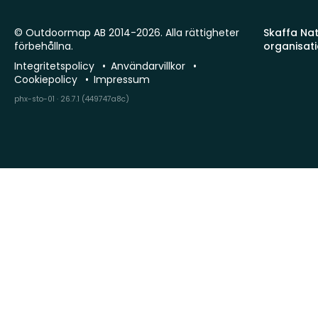
© Outdoormap AB 2014-2026. Alla rättigheter
Skaffa Natu
förbehållna.
organisat
Integritetspolicy
Användarvillkor
Cookiepolicy
Impressum
phx-sto-01 · 26.7.1 (449747a8c)