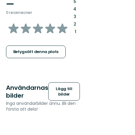
—
:
5
:
4
0 recensioner
:
3
av
:
2
:
1
5
stjärnor
Betygsätt denna plats
Användarnas
Lägg till
bilder
bilder
Inga användarbilder ännu. Bli den
första att dela!