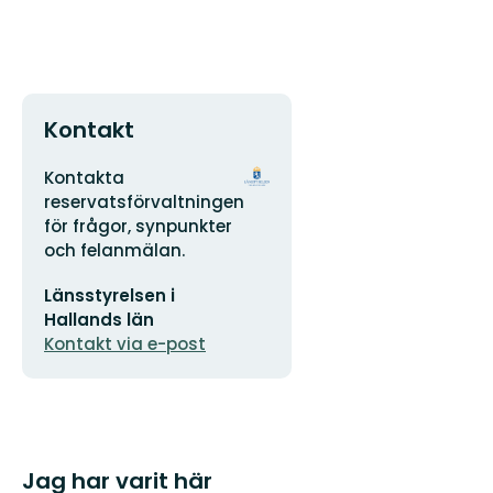
Kontakt
Adress
Organisationens
Kontakta
logotyp
reservatsförvaltningen
för frågor, synpunkter
och felanmälan.
E-
Länsstyrelsen i
postadress
Hallands län
Kontakt via e-post
Jag har varit här