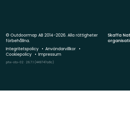
© Outdoormap AB 2014-2026. Alla rättigheter
Skaffa Natu
förbehållna.
organisat
Integritetspolicy
Användarvillkor
Cookiepolicy
Impressum
phx-sto-02 · 26.7.1 (449747a8c)