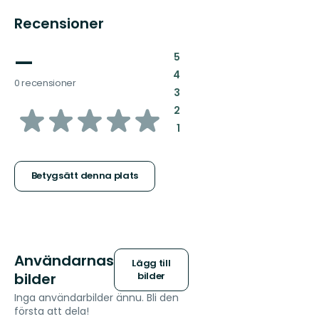
Recensioner
—
:
5
:
4
0 recensioner
:
3
av
:
2
:
1
5
stjärnor
Betygsätt denna plats
Användarnas
Lägg till
bilder
bilder
Inga användarbilder ännu. Bli den
första att dela!