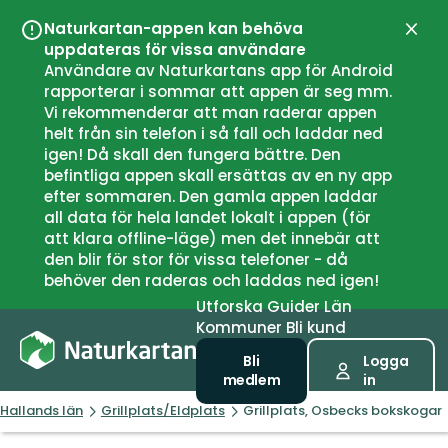
Naturkartan-appen kan behöva
Stän
uppdateras för vissa användare
Användare av Naturkartans app för Android
rapporterar i sommar att appen är seg mm.
Vi rekommenderar att man raderar appen
helt från sin telefon i så fall och laddar ned
igen! Då skall den fungera bättre. Den
befintliga appen skall ersättas av en ny app
efter sommaren. Den gamla appen laddar
all data för hela landet lokalt i appen (för
att klara offline-läge) men det innebär att
den blir för stor för vissa telefoner - då
behöver den raderas och laddas ned igen!
Utforska
Guider
Län
Kommuner
Bli kund
Bli
Logga
medlem
in
Hallands län
Grillplats/Eldplats
Grillplats, Osbecks bokskogar