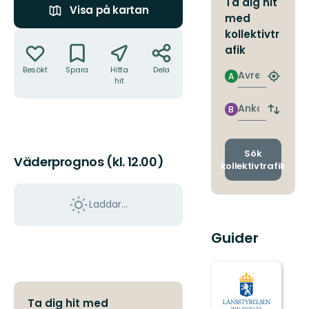
Ta dig hit
Visa på kartan
med
Åtgärder
kollektivtr
afik
Besökt
Spara
Hitta
Dela
Avresa
A
Hitta
hit
närmas
hållpla
Ankomst
B
Byt
avgång
och
ankomst
Sök
Väderprognos (kl. 12.00)
kollektivtrafik
Laddar...
Guider
Ta dig hit med