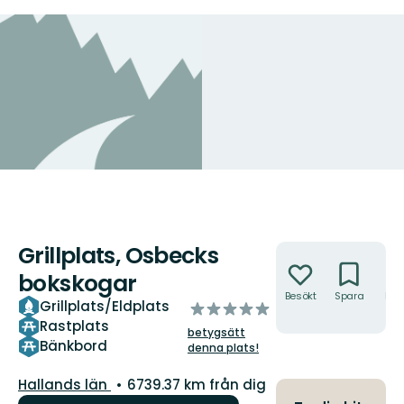
Grillplats, Osbecks
Åtgärder
bokskogar
Besökt
Spara
Hitt
Grillplats/Eldplats
av
hit
Rastplats
5
betygsätt
stjärnor
Bänkbord
denna plats!
Län:
Hallands län
6739.37 km från dig