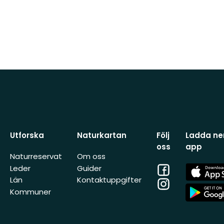
Utforska
Naturkartan
Följ
Ladda ner
oss
app
Naturreservat
Om oss
Facebook
App
Leder
Guider
Store
Län
Kontaktuppgifter
Instagram
App
Kommuner
Store