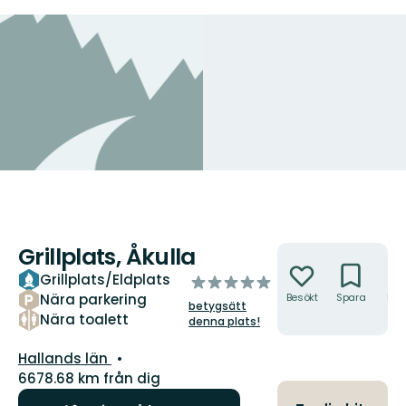
Grillplats, Åkulla
Åtgärder
Grillplats/Eldplats
av
Nära parkering
Besökt
Spara
Hitt
5
betygsätt
hit
stjärnor
Nära toalett
denna plats!
Län:
Hallands län
6678.68 km från dig