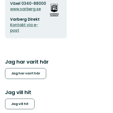
Adress
Organisationens
Växel 0340-88000
logotyp
www.varberg.se
E-
Varberg Direkt
postadress
Kontakt via e-
post
Jag har varit här
Jag har varit här
Jag vill hit
Jag vill hit