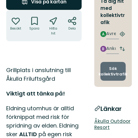
Ta dig hit
Visa på kartan
med
Åtgärder
kollektivtr
afik
Besökt
Spara
Hitta
Dela
Avresa
hit
A
Hitta
närmas
hållpla
Ankomst
B
Byt
avgång
och
ankomst
Beskrivning
Sök
Grillplats i anslutning till
kollektivtrafik
Åkulla Friluftsgård
Viktigt att tänka på!
Eldning utomhus är alltid
Länkar
förknippat med risk för
Åkulla Outdoor
spridning av elden. Eldning
Resort
sker
ALLTID
på egen risk