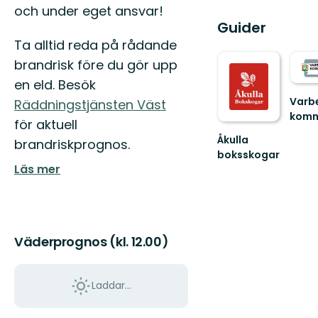
och under eget ansvar!
Guider
Ta alltid reda på rådande
brandrisk före du gör upp
en eld. Besök
Varb
Räddningstjänsten Väst
kom
för aktuell
Välk
Åkulla
ut
brandriskprognos.
boksskogar
i
Välkommen
Läs mer
Varbe
till
fantas
Åkulla
natur!
bokskogar
Väderprognos (kl. 12.00)
Laddar...