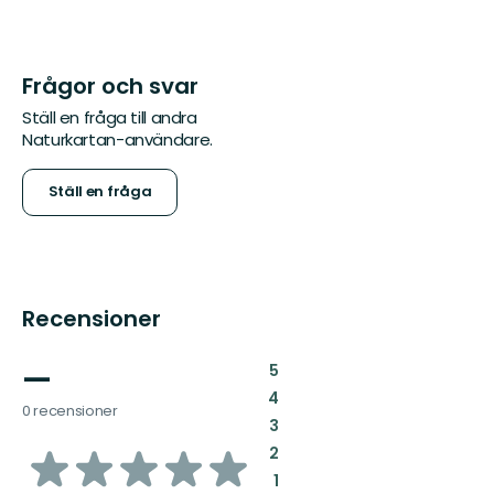
Frågor och svar
Ställ en fråga till andra
Naturkartan-användare.
Ställ en fråga
Recensioner
—
:
5
:
4
0 recensioner
:
3
av
:
2
:
1