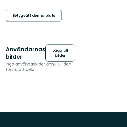
5
stjärnor
Betygsätt denna plats
Användarnas
Lägg till
bilder
bilder
Inga användarbilder ännu. Bli den
första att dela!