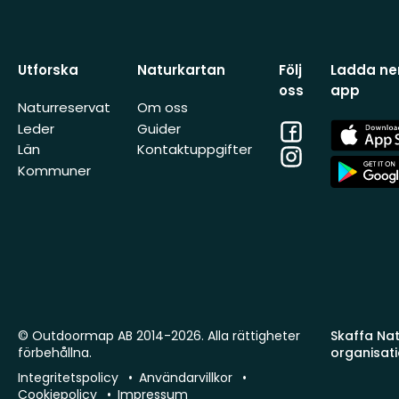
Utforska
Naturkartan
Följ
Ladda ner
oss
app
Naturreservat
Om oss
Facebook
App
Leder
Guider
Store
Län
Kontaktuppgifter
Instagram
App
Kommuner
Store
© Outdoormap AB 2014-2026. Alla rättigheter
Skaffa Natu
förbehållna.
organisat
Integritetspolicy
Användarvillkor
Cookiepolicy
Impressum