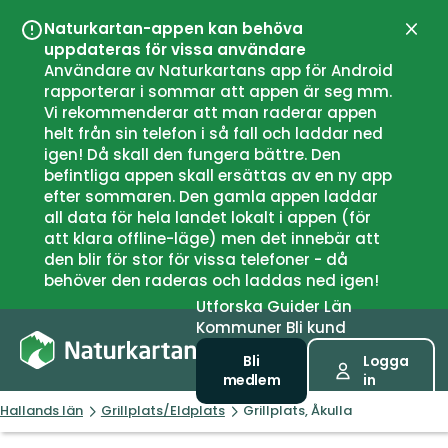
Naturkartan-appen kan behöva
Stän
uppdateras för vissa användare
Användare av Naturkartans app för Android
rapporterar i sommar att appen är seg mm.
Vi rekommenderar att man raderar appen
helt från sin telefon i så fall och laddar ned
igen! Då skall den fungera bättre. Den
befintliga appen skall ersättas av en ny app
efter sommaren. Den gamla appen laddar
all data för hela landet lokalt i appen (för
att klara offline-läge) men det innebär att
den blir för stor för vissa telefoner - då
behöver den raderas och laddas ned igen!
Utforska
Guider
Län
Kommuner
Bli kund
Bli
Logga
medlem
in
Hallands län
Grillplats/Eldplats
Grillplats, Åkulla