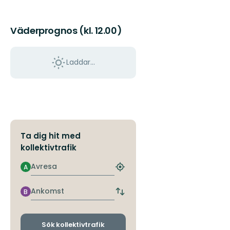
Väderprognos (kl. 12.00)
Laddar...
Ta dig hit med
kollektivtrafik
Avresa
A
Hitta
närmaste
hållplats
Ankomst
B
Byt
avgångs-
och
ankomsthållplatser
Sök kollektivtrafik