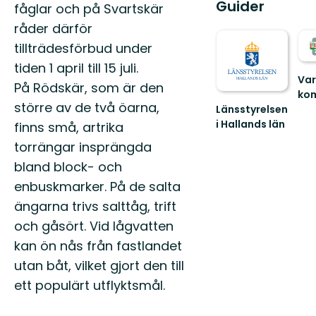
Guider
fåglar och på Svartskär
råder därför
tillträdesförbud under
tiden 1 april till 15 juli.
Var
På Rödskär, som är den
ko
större av de två öarna,
Väl
Länsstyrelsen
ut
i Hallands län
finns små, artrika
i
Guide
torrängar insprängda
Var
till
fant
naturreservat
bland block- och
natu
i
enbuskmarker. På de salta
Hallands
län
ängarna trivs salttåg, trift
och gåsört. Vid lågvatten
kan ön nås från fastlandet
utan båt, vilket gjort den till
ett populärt utflyktsmål.