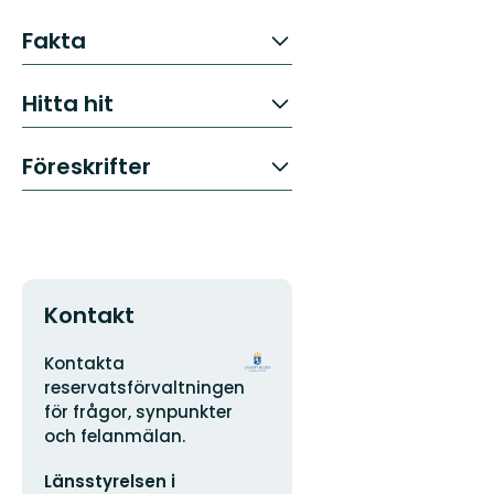
Fakta
Hitta hit
Föreskrifter
Kontakt
Adress
Organisationens
Kontakta
logotyp
reservatsförvaltningen
för frågor, synpunkter
och felanmälan.
E-
Länsstyrelsen i
postadress