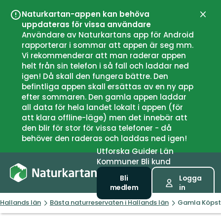
Naturkartan-appen kan behöva
Stän
uppdateras för vissa användare
Användare av Naturkartans app för Android
rapporterar i sommar att appen är seg mm.
Vi rekommenderar att man raderar appen
helt från sin telefon i så fall och laddar ned
igen! Då skall den fungera bättre. Den
befintliga appen skall ersättas av en ny app
efter sommaren. Den gamla appen laddar
all data för hela landet lokalt i appen (för
att klara offline-läge) men det innebär att
den blir för stor för vissa telefoner - då
behöver den raderas och laddas ned igen!
Utforska
Guider
Län
Kommuner
Bli kund
Bli
Logga
medlem
in
Hallands län
Bästa naturreservaten i Hallands län
Gamla Köpsta