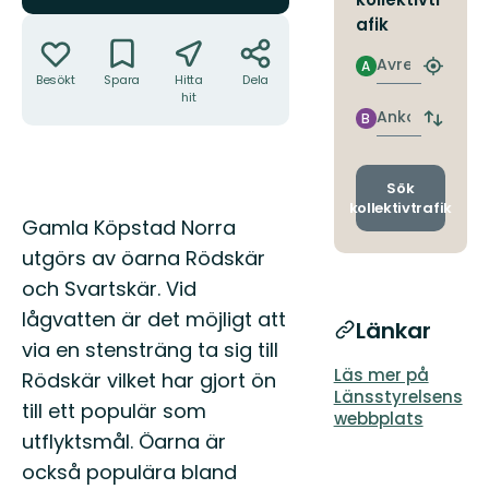
Åtgärder
afik
Avresa
A
Hitta
Besökt
Spara
Hitta
Dela
närmas
hit
hållpla
Ankomst
B
Byt
avgång
och
ankomst
Sök
kollektivtrafik
Beskrivning
Gamla Köpstad Norra
utgörs av öarna Rödskär
och Svartskär. Vid
lågvatten är det möjligt att
Länkar
via en stensträng ta sig till
Läs mer på
Rödskär vilket har gjort ön
Länsstyrelsens
till ett populär som
webbplats
utflyktsmål. Öarna är
också populära bland