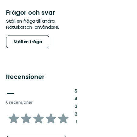
Frågor och svar
Ställ en fråga till andra
Naturkartan-användare.
Ställ en fråga
Recensioner
—
:
5
:
4
0 recensioner
:
3
av
:
2
:
1
5