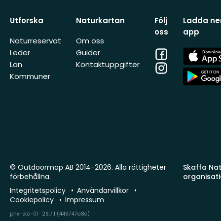
Utforska
Naturkartan
Följ
Ladda ner
oss
app
Naturreservat
Om oss
Facebook
App
Leder
Guider
Store
Län
Kontaktuppgifter
Instagram
App
Kommuner
Store
© Outdoormap AB 2014-2026. Alla rättigheter
Skaffa Natu
förbehållna.
organisat
Integritetspolicy
Användarvillkor
Cookiepolicy
Impressum
phx-sto-01 · 26.7.1 (449747a8c)