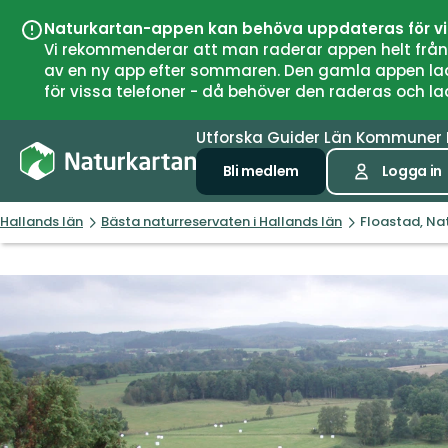
Naturkartan-appen kan behöva uppdateras för v
Vi rekommenderar att man raderar appen helt från si
av en ny app efter sommaren. Den gamla appen laddar
för vissa telefoner - då behöver den raderas och l
Utforska
Guider
Län
Kommuner
Bli medlem
Logga in
Hallands län
Bästa naturreservaten i Hallands län
Floastad, Na