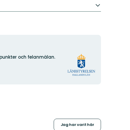
Organisationens
npunkter och felanmälan.
logotyp
Jag har varit här