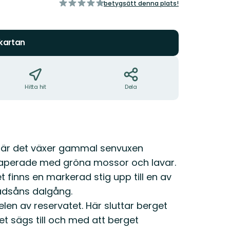
av
betygsätt denna plats!
5
stjärnor
 kartan
Hitta hit
Dela
 där det växer gammal senvuxen
raperade med gröna mossor och lavar.
t finns en markerad stig upp till en av
vadsåns dalgång.
elen av reservatet. Här sluttar berget
et sägs till och med att berget