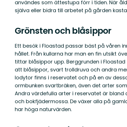
användes som ättestupa förr i tiden. När åld
själva eller bidra till arbetet på gården kas
Grönsten och blåsippor
Ett besök i Floastad passar bäst på våren in
hållet. Från kullarna har man en fin utsikt ö
tittar blåsippor upp. Berggrunden i Floastad 
att blåsippor, svart trolldruva och andra mer
lodytor finns i reservatet och på en av de
ormbunken svartbräken, även det arter som
Andra värdefulla arter i reservatet är bland
och bokfjädermossa. De växer alla på gamla 
har höga naturvärden.