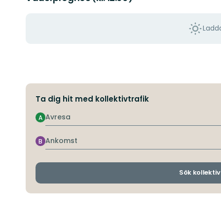
Ladda
Ta dig hit med kollektivtrafik
Avresa
A
Ankomst
B
Sök kollektiv