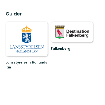
Guider
Falkenberg
Välkommen
till
Falkenbergs
Länsstyrelsen i Hallands
fantastiska
län
natur!
Guide
till
naturreservat
i
Hallands
län