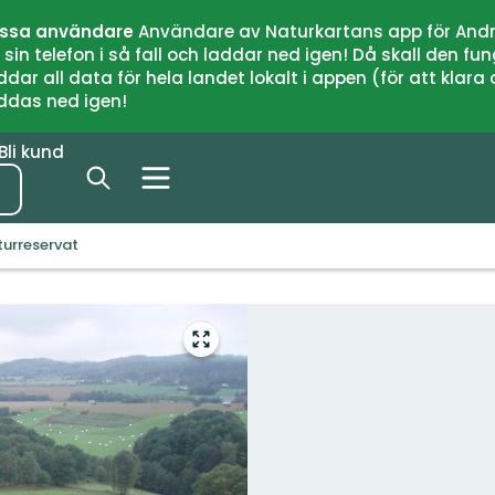
issa användare
Användare av Naturkartans app för Andr
n telefon i så fall och laddar ned igen! Då skall den fun
 all data för hela landet lokalt i appen (för att klara of
addas ned igen!
Bli kund
turreservat
Gå
till
helskärmsläge