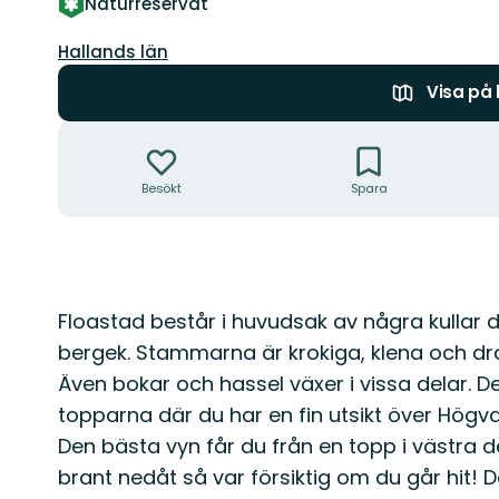
Naturreservat
Län:
Hallands län
Visa på
Åtgärder
Besökt
Spara
Beskrivning
Floastad består i huvudsak av några kullar
bergek. Stammarna är krokiga, klena och d
Även bokar och hassel växer i vissa delar. De
topparna där du har en fin utsikt över Hög
Den bästa vyn får du från en topp i västra d
brant nedåt så var försiktig om du går hit! D