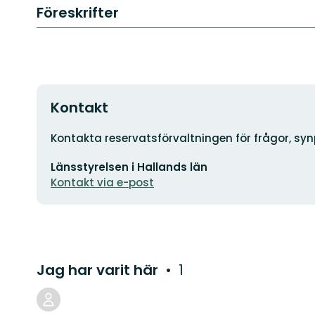
Föreskrifter
Kontakt
Adress
Kontakta reservatsförvaltningen för frågor, sy
E-
Länsstyrelsen i Hallands län
postadress
Kontakt via e-post
Jag har varit här
1