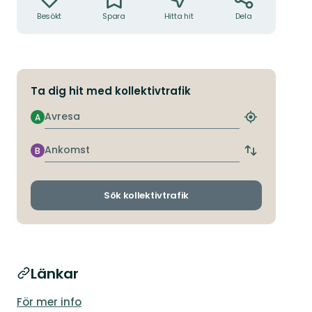
Besökt
Spara
Hitta hit
Dela
Ta dig hit med kollektivtrafik
Avresa
A
Hitta
närmaste
hållplats
Ankomst
B
Byt
avgångs-
och
ankomsthållp
Sök kollektivtrafik
Länkar
För mer info