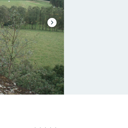
Nästa
bildspel