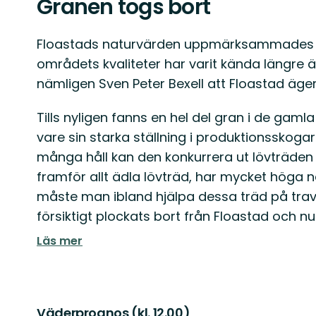
Granen togs bort
Floastads naturvärden uppmärksammades vi
områdets kvaliteter har varit kända längre än
nämligen Sven Peter Bexell att Floastad äge
Tills nyligen fanns en hel del gran i de gam
vare sin starka ställning i produktionsskogar
många håll kan den konkurrera ut lövträden 
framför allt ädla lövträd, har mycket höga n
måste man ibland hjälpa dessa träd på trav
försiktigt plockats bort från Floastad och nu
Läs mer
Väderprognos (kl. 12.00)