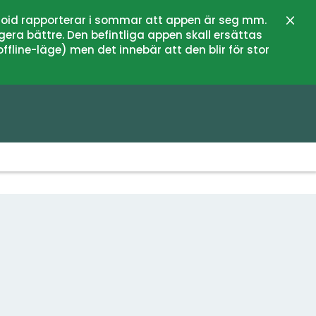
oid rapporterar i sommar att appen är seg mm.
Stän
gera bättre. Den befintliga appen skall ersättas
fline-läge) men det innebär att den blir för stor