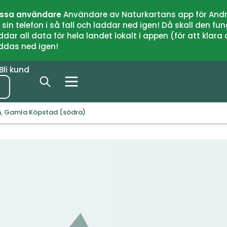
issa användare
Användare av Naturkartans app för Andr
n telefon i så fall och laddar ned igen! Då skall den fun
 all data för hela landet lokalt i appen (för att klara of
addas ned igen!
Bli kund
n, Gamla Köpstad (södra)