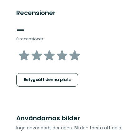
Recensioner
—
0 recensioner
av
5
stjärnor
Betygsätt denna plats
Användarnas bilder
Inga användarbilder ännu. Bli den första att dela!