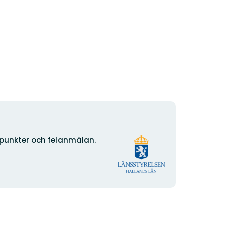
Organisationens
npunkter och felanmälan.
logotyp