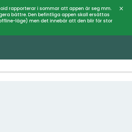
oid rapporterar i sommar att appen är seg mm.
Stän
gera bättre. Den befintliga appen skall ersättas
fline-läge) men det innebär att den blir för stor