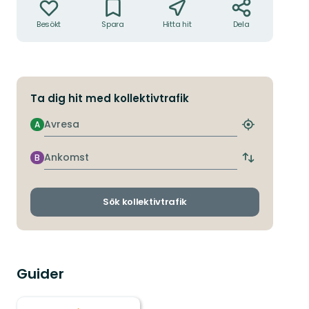
Besökt
Spara
Hitta hit
Dela
Ta dig hit med kollektivtrafik
Avresa
A
Hitta
närmaste
hållplats
Ankomst
B
Byt
avgångs-
och
ankomsthållp
Sök kollektivtrafik
Guider