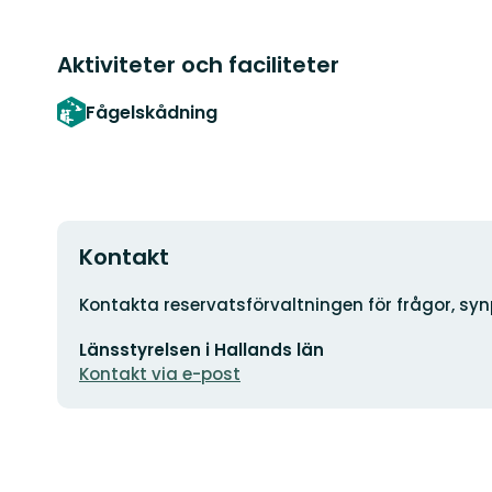
Aktiviteter och faciliteter
Fågelskådning
Kontakt
Adress
Kontakta reservatsförvaltningen för frågor, sy
E-
Länsstyrelsen i Hallands län
postadress
Kontakt via e-post