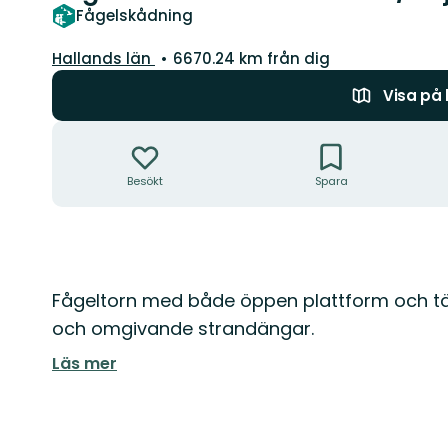
Fågelskådning
Län:
Hallands län
6670.24 km från dig
Visa på
Åtgärder
Besökt
Spara
Beskrivning
Fågeltorn med både öppen plattform och täck
och omgivande strandängar.
Läs mer