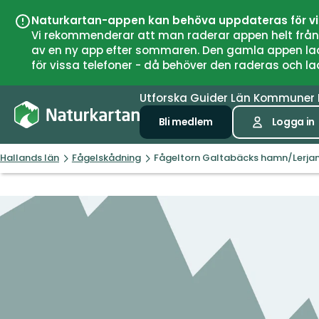
Naturkartan-appen kan behöva uppdateras för v
Vi rekommenderar att man raderar appen helt från si
av en ny app efter sommaren. Den gamla appen laddar
för vissa telefoner - då behöver den raderas och l
Utforska
Guider
Län
Kommuner
Bli medlem
Logga in
Hallands län
Fågelskådning
Fågeltorn Galtabäcks hamn/Lerja