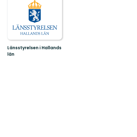
Länsstyrelsen i Hallands
län
Guide
till
naturreservat
i
Hallands
län