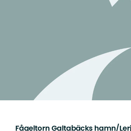
Fågeltorn Galtabäcks hamn/Ler