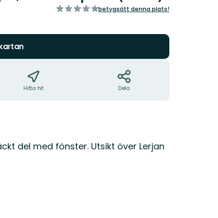
av
betygsätt denna plats!
5
stjärnor
 kartan
Hitta hit
Dela
t del med fönster. Utsikt över Lerjan