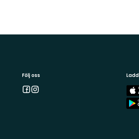
Följ oss
Ladd
Facebook
Instagram
App
Stor
App
Stor