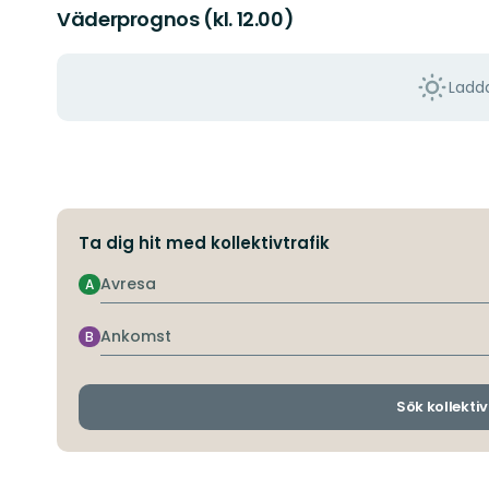
Väderprognos (kl. 12.00)
Ladda
Ta dig hit med kollektivtrafik
Avresa
A
Ankomst
B
Sök kollektiv