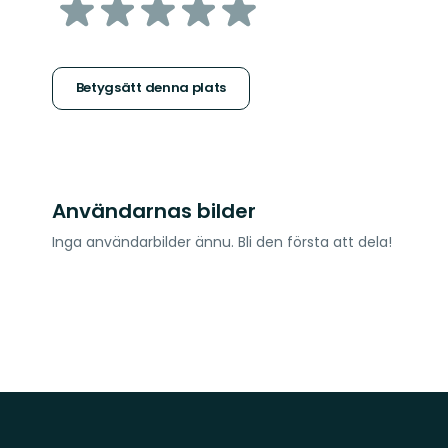
av
5
stjärnor
Betygsätt denna plats
Användarnas bilder
Inga användarbilder ännu. Bli den första att dela!