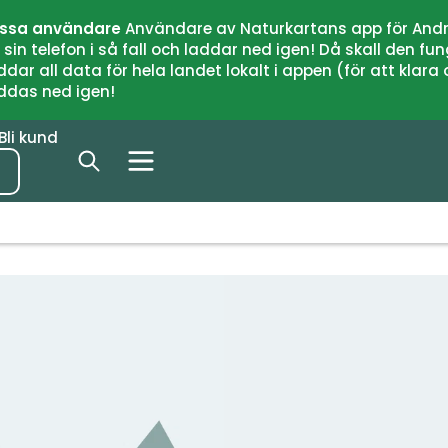
issa användare
Användare av Naturkartans app för Andr
n telefon i så fall och laddar ned igen! Då skall den fun
 all data för hela landet lokalt i appen (för att klara of
addas ned igen!
Bli kund