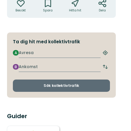
Besökt
Spara
Hitta hit
Dela
Ta dig hit med kollektivtrafik
Avresa
A
Hitta
närmaste
hållplats
Ankomst
B
Byt
avgångs-
och
ankomsthållp
Sök kollektivtrafik
Guider