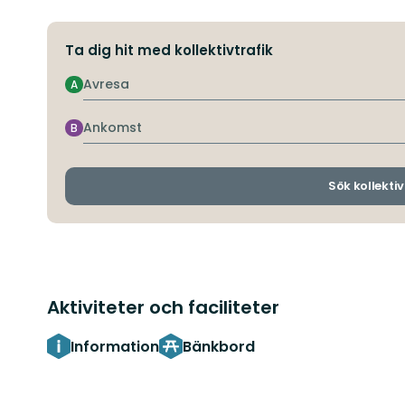
Ta dig hit med kollektivtrafik
Avresa
A
Ankomst
B
Sök kollektiv
Aktiviteter och faciliteter
Information
Bänkbord