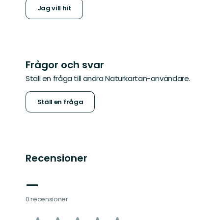
Jag vill hit
Frågor och svar
Ställ en fråga till andra Naturkartan-användare.
Ställ en fråga
Recensioner
—
0 recensioner