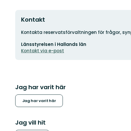
Kontakt
Adress
Kontakta reservatsförvaltningen för frågor, sy
E-
Länsstyrelsen i Hallands län
postadress
Kontakt via e-post
Jag har varit här
Jag har varit här
Jag vill hit