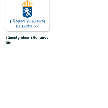
Länsstyrelsen i Hallands
län
Guide
till
naturreservat
i
Hallands
län