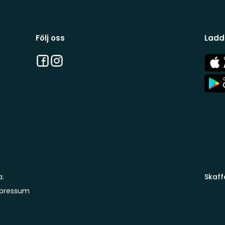
Följ oss
Ladd
Facebook
Instagram
App
Stor
App
Stor
a.
Skaff
pressum