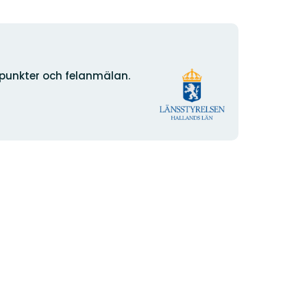
Organisationens
npunkter och felanmälan.
logotyp