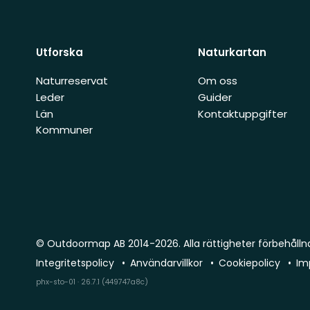
Utforska
Naturkartan
Naturreservat
Om oss
Leder
Guider
Län
Kontaktuppgifter
Kommuner
© Outdoormap AB 2014-2026. Alla rättigheter förbehålln
Integritetspolicy
Användarvillkor
Cookiepolicy
Im
phx-sto-01 · 26.7.1 (449747a8c)