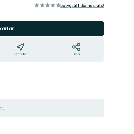
av
betygsätt denna plats!
5
stjärnor
 kartan
Hitta hit
Dela
r...