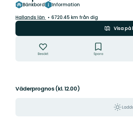
Bänkbord
Information
Län:
Hallands län
6720.45 km från dig
Visa på
Åtgärder
Besökt
Spara
Väderprognos (kl. 12.00)
Ladda