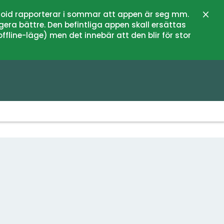
oid rapporterar i sommar att appen är seg mm.
Stän
gera bättre. Den befintliga appen skall ersättas
fline-läge) men det innebär att den blir för stor