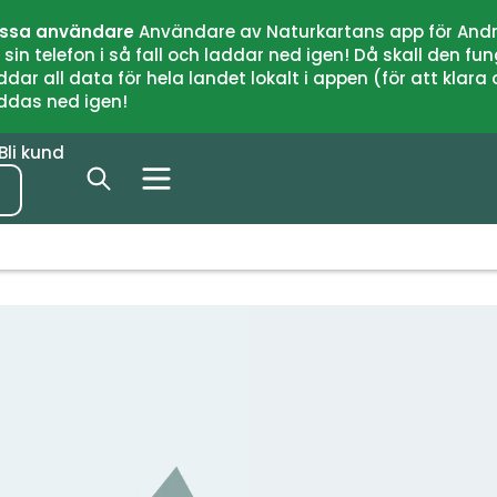
issa användare
Användare av Naturkartans app för Andr
n telefon i så fall och laddar ned igen! Då skall den fun
 all data för hela landet lokalt i appen (för att klara of
addas ned igen!
Bli kund