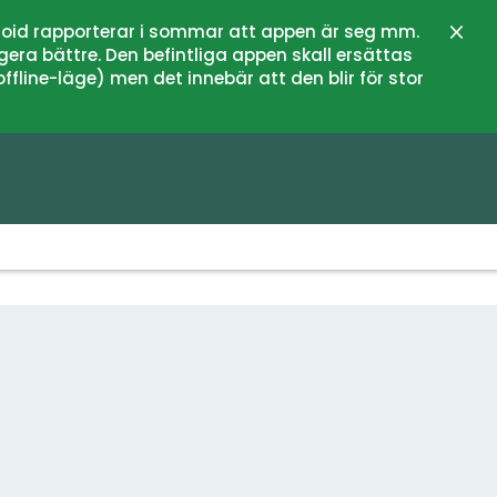
oid rapporterar i sommar att appen är seg mm.
Stän
gera bättre. Den befintliga appen skall ersättas
fline-läge) men det innebär att den blir för stor