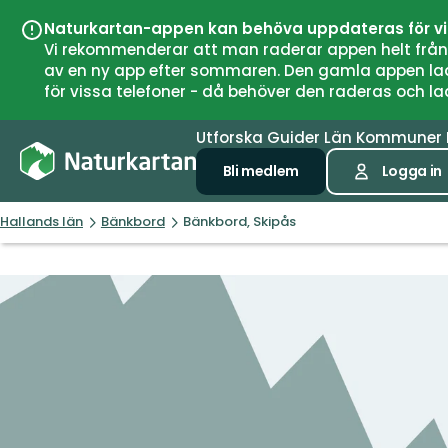
Naturkartan-appen kan behöva uppdateras för v
Vi rekommenderar att man raderar appen helt från si
av en ny app efter sommaren. Den gamla appen laddar
för vissa telefoner - då behöver den raderas och l
Utforska
Guider
Län
Kommuner
Bli medlem
Logga in
Hallands län
Bänkbord
Bänkbord, Skipås