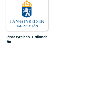
Länsstyrelsen i Hallands
län
Guide
till
naturreservat
i
Hallands
län