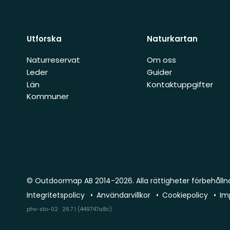
Utforska
Naturkartan
Naturreservat
Om oss
Leder
Guider
Län
Kontaktuppgifter
Kommuner
© Outdoormap AB 2014-2026. Alla rättigheter förbehålln
Integritetspolicy
Användarvillkor
Cookiepolicy
Im
phx-sto-02 · 26.7.1 (449747a8c)