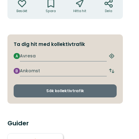
Besökt
Spara
Hitta hit
Dela
Ta dig hit med kollektivtrafik
Avresa
A
Hitta
närmaste
hållplats
Ankomst
B
Byt
avgångs-
och
ankomsthållp
Sök kollektivtrafik
Guider