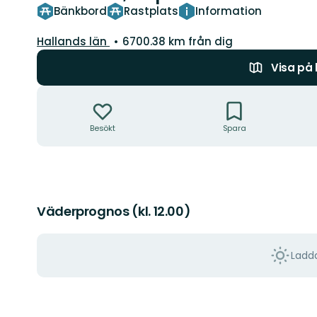
Bänkbord
Rastplats
Information
Län:
Hallands län
6700.38 km från dig
Visa på
Åtgärder
Besökt
Spara
Väderprognos (kl. 12.00)
Ladda