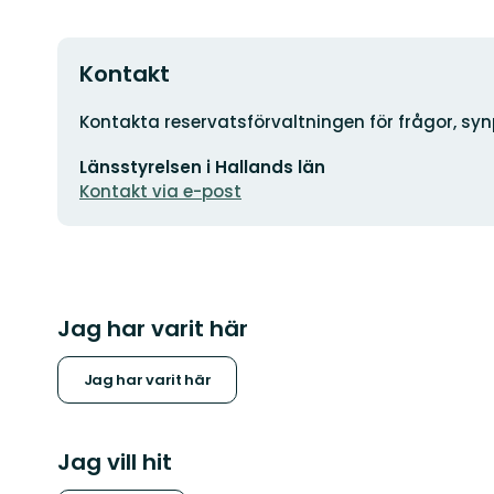
Kontakt
Adress
Kontakta reservatsförvaltningen för frågor, sy
E-
Länsstyrelsen i Hallands län
postadress
Kontakt via e-post
Jag har varit här
Jag har varit här
Jag vill hit