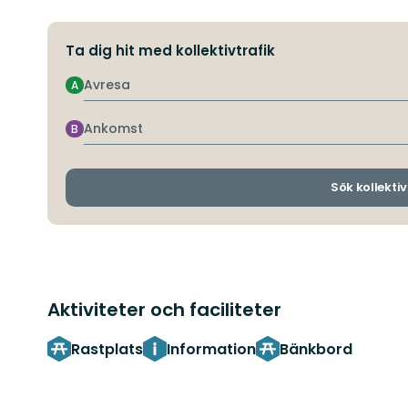
Ta dig hit med kollektivtrafik
Avresa
A
Ankomst
B
Sök kollektiv
Aktiviteter och faciliteter
Rastplats
Information
Bänkbord