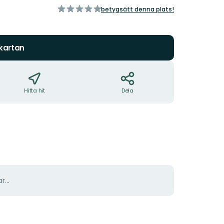
av
betygsätt denna plats!
5
stjärnor
 kartan
Hitta hit
Dela
r...