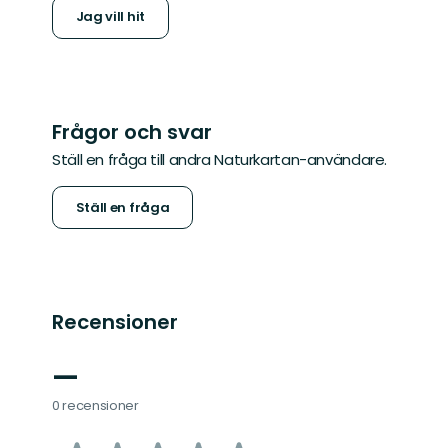
Jag vill hit
Frågor och svar
Ställ en fråga till andra Naturkartan-användare.
Ställ en fråga
Recensioner
—
0 recensioner