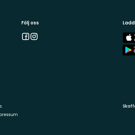
Följ oss
Ladd
Facebook
Instagram
App
Stor
App
Stor
a.
Skaff
pressum