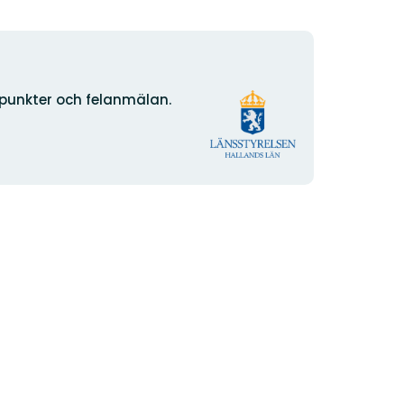
Organisationens
npunkter och felanmälan.
logotyp