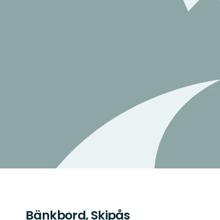
Bänkbord, Skipås