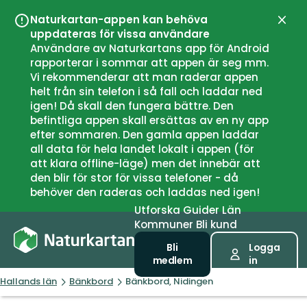
Naturkartan-appen kan behöva
Stän
uppdateras för vissa användare
Användare av Naturkartans app för Android
rapporterar i sommar att appen är seg mm.
Vi rekommenderar att man raderar appen
helt från sin telefon i så fall och laddar ned
igen! Då skall den fungera bättre. Den
befintliga appen skall ersättas av en ny app
efter sommaren. Den gamla appen laddar
all data för hela landet lokalt i appen (för
att klara offline-läge) men det innebär att
den blir för stor för vissa telefoner - då
behöver den raderas och laddas ned igen!
Utforska
Guider
Län
Kommuner
Bli kund
Bli
Logga
medlem
in
Hallands län
Bänkbord
Bänkbord, Nidingen