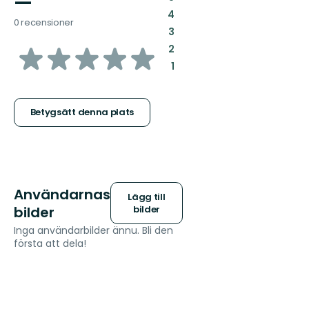
—
:
4
0 recensioner
:
3
av
:
2
:
1
5
stjärnor
Betygsätt denna plats
Användarnas
Lägg till
bilder
bilder
Inga användarbilder ännu. Bli den
första att dela!