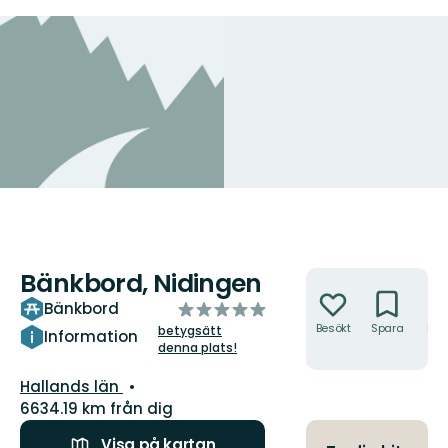
Bänkbord, Nidingen
Åtgärder
av
Bänkbord
5
Besökt
Spara
Hitt
betygsätt
Information
hit
denna plats!
stjärnor
Län:
Hallands län
6634.19 km från dig
Visa på kartan