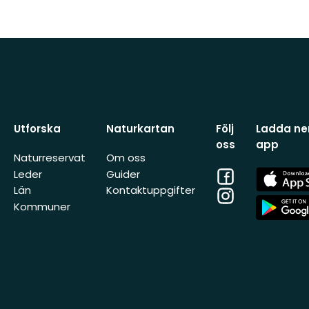
Utforska
Naturkartan
Följ
Ladda ner
oss
app
Naturreservat
Om oss
Facebook
App
Leder
Guider
Store
Län
Kontaktuppgifter
Instagram
App
Kommuner
Store