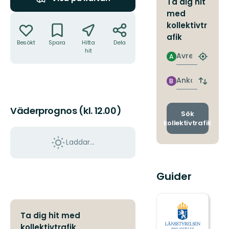
Ta dig hit
med
Åtgärder
kollektivtr
afik
Besökt
Spara
Hitta
Dela
hit
Avresa
A
Hitta
närmas
hållpla
Ankomst
B
Byt
avgång
och
Väderprognos (kl. 12.00)
ankomst
Sök
kollektivtrafik
Laddar...
Guider
Ta dig hit med
kollektivtrafik