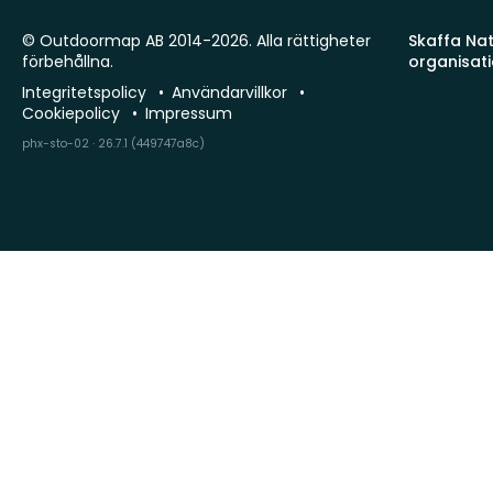
© Outdoormap AB 2014-2026. Alla rättigheter
Skaffa Natu
förbehållna.
organisat
Integritetspolicy
Användarvillkor
Cookiepolicy
Impressum
phx-sto-02 · 26.7.1 (449747a8c)