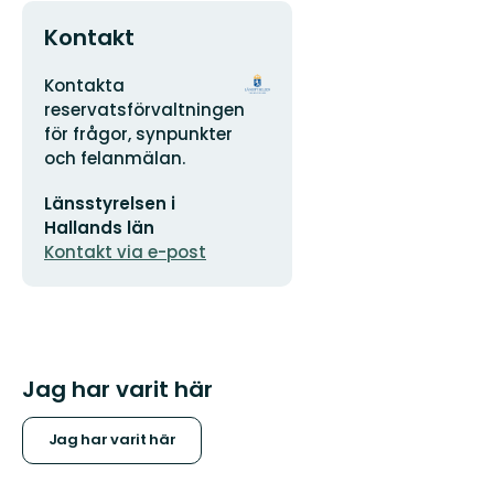
Kontakt
Adress
Organisationens
Kontakta
logotyp
reservatsförvaltningen
för frågor, synpunkter
och felanmälan.
E-
Länsstyrelsen i
postadress
Hallands län
Kontakt via e-post
Jag har varit här
Jag har varit här