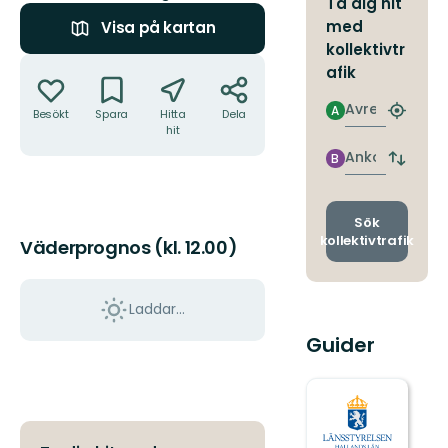
Ta dig hit
med
Visa på kartan
kollektivtr
Åtgärder
afik
Avresa
A
Besökt
Spara
Hitta
Dela
Hitta
hit
närmas
hållpla
Ankomst
B
Byt
avgång
och
ankomst
Sök
kollektivtrafik
Väderprognos (kl. 12.00)
Laddar...
Guider