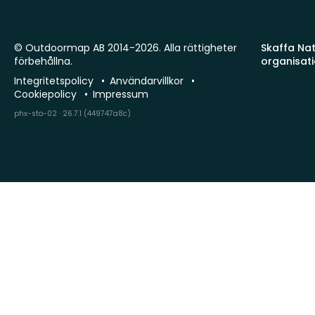
© Outdoormap AB 2014-2026. Alla rättigheter
Skaffa Natu
förbehållna.
organisat
Integritetspolicy
Användarvillkor
Cookiepolicy
Impressum
phx-sto-02 · 26.7.1 (449747a8c)