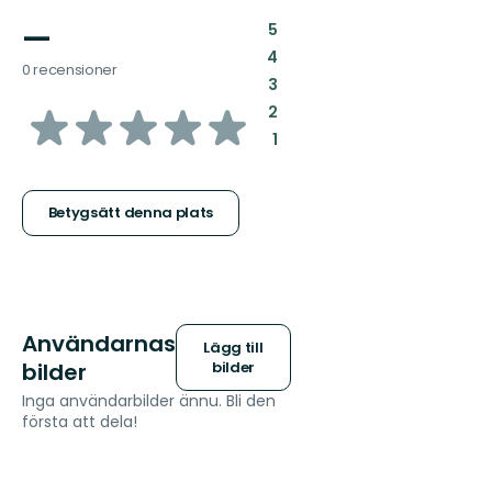
—
:
5
:
4
0 recensioner
:
3
av
:
2
:
1
5
stjärnor
Betygsätt denna plats
Användarnas
Lägg till
bilder
bilder
Inga användarbilder ännu. Bli den
första att dela!