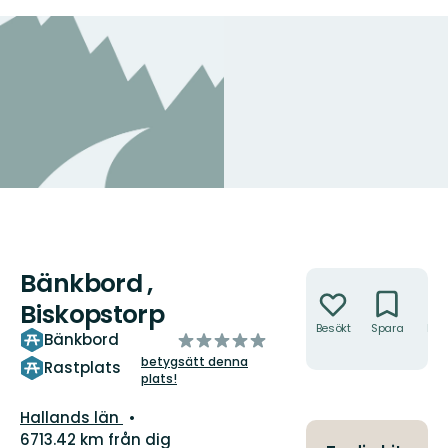
Bänkbord ,
Åtgärder
Biskopstorp
Besökt
Spara
Hitt
av
Bänkbord
hit
5
betygsätt denna
Rastplats
plats!
stjärnor
Län:
Hallands län
6713.42 km från dig