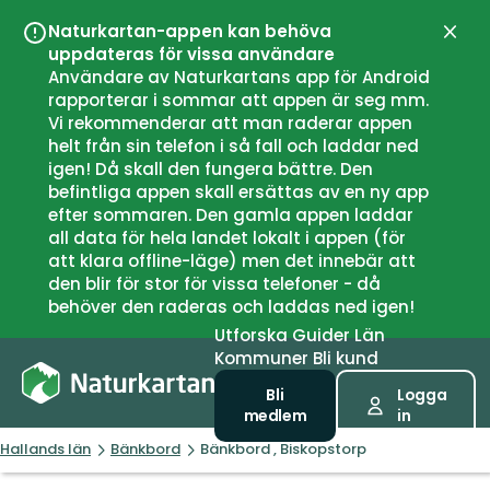
Naturkartan-appen kan behöva
Stän
uppdateras för vissa användare
Användare av Naturkartans app för Android
rapporterar i sommar att appen är seg mm.
Vi rekommenderar att man raderar appen
helt från sin telefon i så fall och laddar ned
igen! Då skall den fungera bättre. Den
befintliga appen skall ersättas av en ny app
efter sommaren. Den gamla appen laddar
all data för hela landet lokalt i appen (för
att klara offline-läge) men det innebär att
den blir för stor för vissa telefoner - då
behöver den raderas och laddas ned igen!
Utforska
Guider
Län
Kommuner
Bli kund
Bli
Logga
medlem
in
Hallands län
Bänkbord
Bänkbord , Biskopstorp