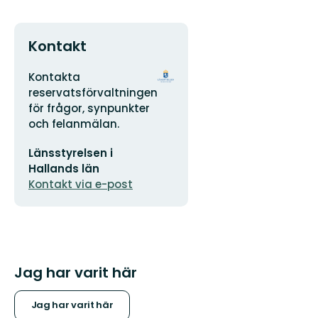
Kontakt
Adress
Organisationens
Kontakta
logotyp
reservatsförvaltningen
för frågor, synpunkter
och felanmälan.
E-
Länsstyrelsen i
postadress
Hallands län
Kontakt via e-post
Jag har varit här
Jag har varit här