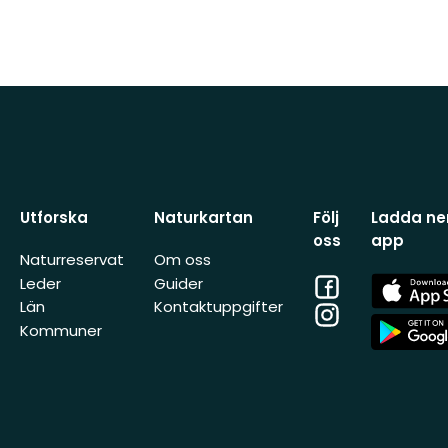
Utforska
Naturkartan
Följ
Ladda ner
oss
app
Naturreservat
Om oss
Facebook
App
Leder
Guider
Store
Län
Kontaktuppgifter
Instagram
App
Kommuner
Store