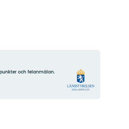
Organisationens
npunkter och felanmälan.
logotyp