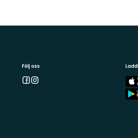
Följ oss
Ladd
Facebook
Instagram
App
Stor
App
Stor