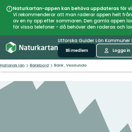
Naturkartan-appen kan behöva uppdateras för v
Vi rekommenderar att man raderar appen helt från si
av en ny app efter sommaren. Den gamla appen laddar
för vissa telefoner - då behöver den raderas och l
Utforska
Guider
Län
Kommuner
Bli medlem
Logga in
Hallands län
Bänkbord
Bänk , Vesslunda