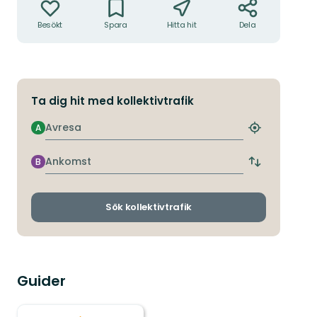
Besökt
Spara
Hitta hit
Dela
Ta dig hit med kollektivtrafik
Avresa
A
Hitta
närmaste
hållplats
Ankomst
B
Byt
avgångs-
och
ankomsthållp
Sök kollektivtrafik
Guider