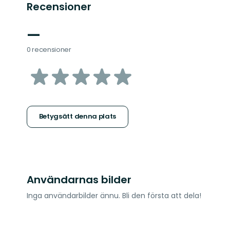
Recensioner
—
0 recensioner
av
5
stjärnor
Betygsätt denna plats
Användarnas bilder
Inga användarbilder ännu. Bli den första att dela!