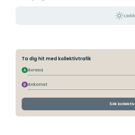
Ladda
Ta dig hit med kollektivtrafik
Avresa
A
Ankomst
B
Sök kollektiv