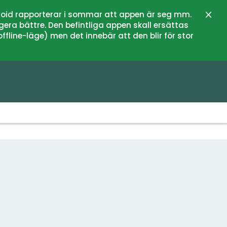
oid rapporterar i sommar att appen är seg mm.
Stän
gera bättre. Den befintliga appen skall ersättas
fline-läge) men det innebär att den blir för stor