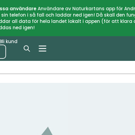
issa användare
Användare av Naturkartans app för Andr
n telefon i så fall och laddar ned igen! Då skall den fun
 all data för hela landet lokalt i appen (för att klara of
addas ned igen!
Bli kund