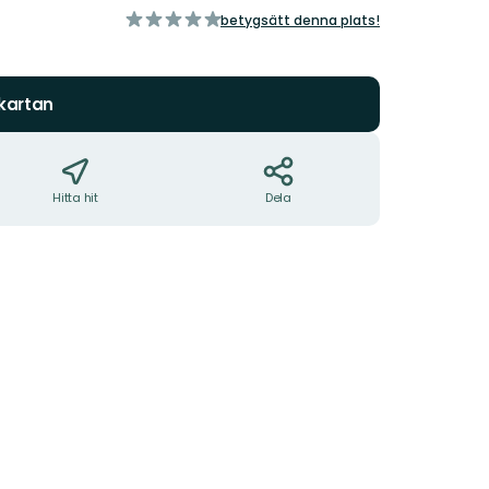
av
betygsätt denna plats!
5
stjärnor
 kartan
Hitta hit
Dela