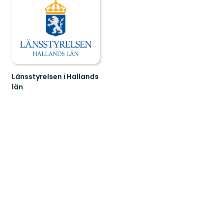
Länsstyrelsen i Hallands
län
Guide
till
naturreservat
i
Hallands
län