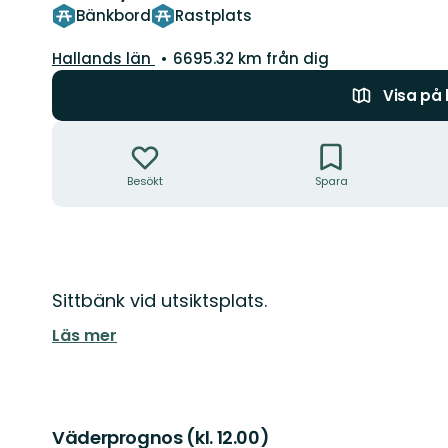
Bänkbord
Rastplats
Län:
Hallands län
6695.32 km från dig
Visa på
Åtgärder
Besökt
Spara
Beskrivning
Sittbänk vid utsiktsplats.
Läs mer
Väderprognos (kl. 12.00)