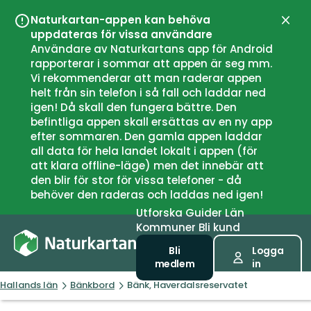
Naturkartan-appen kan behöva
Stän
uppdateras för vissa användare
Användare av Naturkartans app för Android
rapporterar i sommar att appen är seg mm.
Vi rekommenderar att man raderar appen
helt från sin telefon i så fall och laddar ned
igen! Då skall den fungera bättre. Den
befintliga appen skall ersättas av en ny app
efter sommaren. Den gamla appen laddar
all data för hela landet lokalt i appen (för
att klara offline-läge) men det innebär att
den blir för stor för vissa telefoner - då
behöver den raderas och laddas ned igen!
Utforska
Guider
Län
Kommuner
Bli kund
Bli
Logga
medlem
in
Hallands län
Bänkbord
Bänk, Haverdalsreservatet