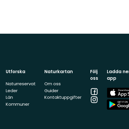
Utforska
Naturkartan
Följ
Ladda ner
oss
app
Naturreservat
Om oss
Facebook
App
Leder
Guider
Store
Län
Kontaktuppgifter
Instagram
App
Kommuner
Store