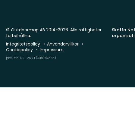
© Outdoormap AB 2014-2026. Alla rättigheter
Skaffa Natu
förbehållna.
organisat
Integritetspolicy
Användarvillkor
Cookiepolicy
Impressum
phx-sto-02 · 26.7.1 (449747a8c)