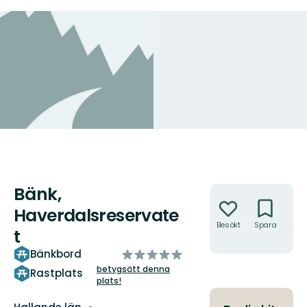
Bänk,
Åtgärder
Haverdalsreservate
Besökt
Spara
Hitt
t
hit
av
Bänkbord
5
betygsätt denna
Rastplats
plats!
stjärnor
Län: