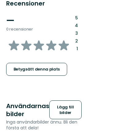
Recensioner
—
:
5
:
4
0 recensioner
:
3
av
:
2
:
1
5
stjärnor
Betygsätt denna plats
Användarnas
Lägg till
bilder
bilder
Inga användarbilder ännu. Bli den
första att dela!