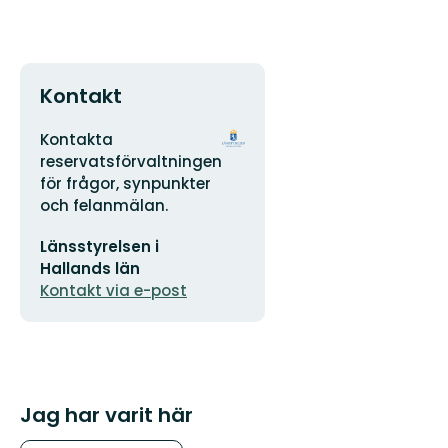
Kontakt
Adress
Organisationens
Kontakta
logotyp
reservatsförvaltningen
för frågor, synpunkter
och felanmälan.
E-
Länsstyrelsen i
postadress
Hallands län
Kontakt via e-post
Jag har varit här