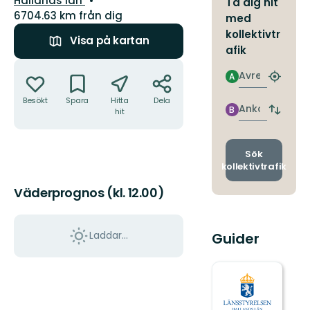
Hallands län
Ta dig hit
6704.63 km från dig
med
kollektivtr
Visa på kartan
afik
Åtgärder
Avresa
A
Hitta
närmas
Besökt
Spara
Hitta
Dela
hållpla
Ankomst
B
hit
Byt
avgång
och
ankomst
Sök
kollektivtrafik
Väderprognos (kl. 12.00)
Laddar...
Guider