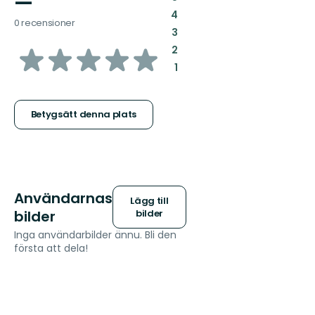
—
:
4
0 recensioner
:
3
av
:
2
:
1
5
stjärnor
Betygsätt denna plats
Användarnas
Lägg till
bilder
bilder
Inga användarbilder ännu. Bli den
första att dela!