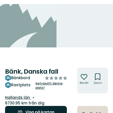
Bänk, Danska fall
Åtgärder
av
Bänkbord
5
Besökt
Spara
Hitt
betygsätt denna
Rastplats
hit
plats!
stjärnor
Län:
Hallands län
6730.95 km från dig
Visa på kartan