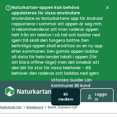
Naturkartan-appen kan behöva
Stän
uppdateras för vissa användare
Användare av Naturkartans app för Android
rapporterar i sommar att appen är seg mm.
Vi rekommenderar att man raderar appen
helt från sin telefon i så fall och laddar ned
igen! Då skall den fungera bättre. Den
befintliga appen skall ersättas av en ny app
efter sommaren. Den gamla appen laddar
all data för hela landet lokalt i appen (för
att klara offline-läge) men det innebär att
den blir för stor för vissa telefoner - då
behöver den raderas och laddas ned igen!
Utforska
Guider
Län
Kommuner
Bli kund
Bli
Logga
medlem
in
Hallands län
Bänkbord
Bänk, Danska fall