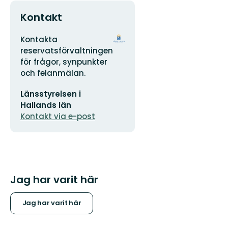
Kontakt
Adress
Organisationens
Kontakta
logotyp
reservatsförvaltningen
för frågor, synpunkter
och felanmälan.
E-
Länsstyrelsen i
postadress
Hallands län
Kontakt via e-post
Jag har varit här
Jag har varit här