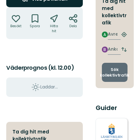
Ta dig hit
med
Åtgärder
kollektivtr
afik
Besökt
Spara
Hitta
Dela
hit
Avresa
A
Hitta
närmas
hållpla
Ankomst
B
Byt
avgång
och
Väderprognos (kl. 12.00)
ankomst
Sök
kollektivtrafik
Laddar...
Guider
Ta dig hit med
kollektivtrafik