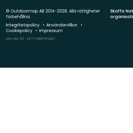
© Outdoormap AB 2014-2026. Alla rättigheter
Skaffa Natu
förbehållna.
organisat
Integritetspolicy
Användarvillkor
Cookiepolicy
Impressum
phx-sto-02 · 26.7.1 (449747a8c)