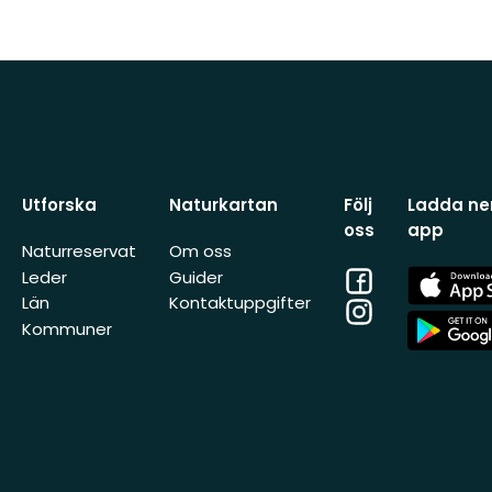
Utforska
Naturkartan
Följ
Ladda ner
oss
app
Naturreservat
Om oss
Facebook
App
Leder
Guider
Store
Län
Kontaktuppgifter
Instagram
App
Kommuner
Store