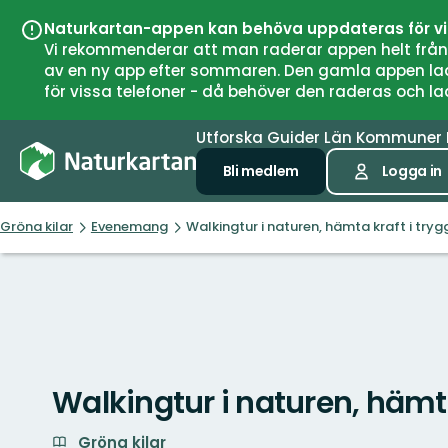
Naturkartan-appen kan behöva uppdateras för v
Vi rekommenderar att man raderar appen helt från si
av en ny app efter sommaren. Den gamla appen laddar
för vissa telefoner - då behöver den raderas och l
Utforska
Guider
Län
Kommuner
Bli medlem
Logga in
Gröna kilar
Evenemang
Walkingtur i naturen, hämta kraft i tryg
Walkingtur i naturen, hämta
Gröna kilar