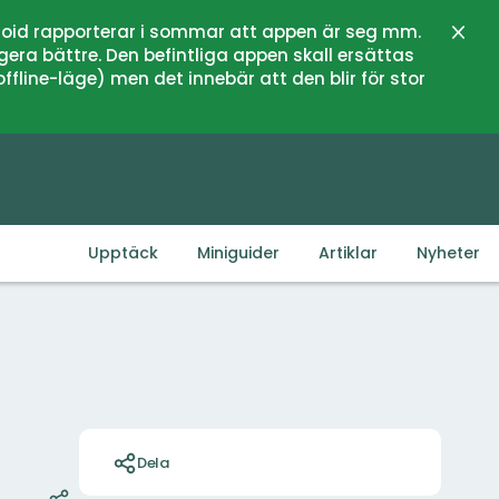
oid rapporterar i sommar att appen är seg mm.
Stän
gera bättre. Den befintliga appen skall ersättas
fline-läge) men det innebär att den blir för stor
Upptäck
Miniguider
Artiklar
Nyheter
Åtgärder
Dela