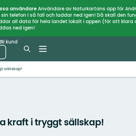
issa användare
Användare av Naturkartans app för Andr
n telefon i så fall och laddar ned igen! Då skall den fun
 all data för hela landet lokalt i appen (för att klara of
addas ned igen!
Bli kund
gt sällskap!
 kraft i tryggt sällskap!