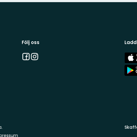
Följ oss
Ladd
Facebook
Instagram
App
Stor
App
Stor
a.
Skaff
pressum