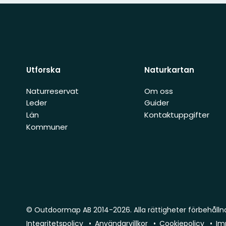
Utforska
Naturkartan
Naturreservat
Om oss
Leder
Guider
Län
Kontaktuppgifter
Kommuner
© Outdoormap AB 2014-2026. Alla rättigheter förbehålln
Integritetspolicy
Användarvillkor
Cookiepolicy
Im