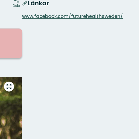
Länkar
Dela
www.facebook.com/futurehealthsweden/
Gå
till
helskärmsläge