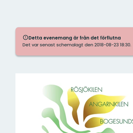
Detta evenemang är från det förflutna
Det var senast schemalagt den 2018-08-23 18:30.
Bilder