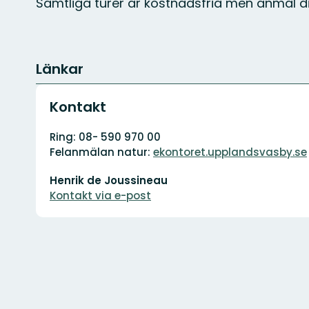
Samtliga turer är kostnadsfria men anmäl 
Länkar
Kontakt
Adress
Ring: 08- 590 970 00
Felanmälan natur:
ekontoret.upplandsvasby.se
E-
Henrik de Joussineau
postadress
Kontakt via e-post