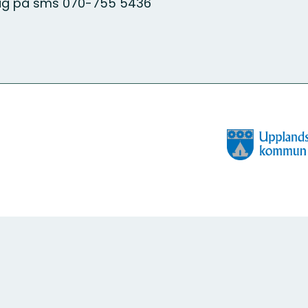
dig på sms 070-755 5436
Organisatione
logotyp