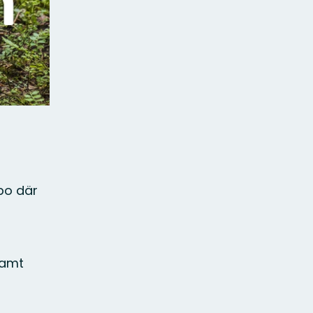
mpo där
samt