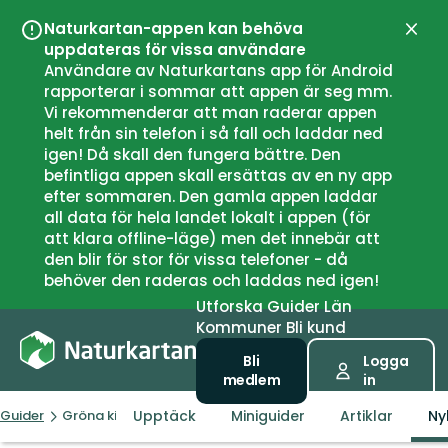
Naturkartan-appen kan behöva
Stän
uppdateras för vissa användare
Användare av Naturkartans app för Android
rapporterar i sommar att appen är seg mm.
Vi rekommenderar att man raderar appen
helt från sin telefon i så fall och laddar ned
igen! Då skall den fungera bättre. Den
befintliga appen skall ersättas av en ny app
efter sommaren. Den gamla appen laddar
all data för hela landet lokalt i appen (för
att klara offline-läge) men det innebär att
den blir för stor för vissa telefoner - då
behöver den raderas och laddas ned igen!
Utforska
Guider
Län
Kommuner
Bli kund
Bli
Logga
medlem
in
Upptäck
Miniguider
Artiklar
Ny
Guider
Gröna kilar