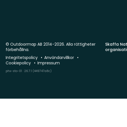
© Outdoormap AB 2014-2026. Alla rättigheter
Skaffa Natu
förbehållna.
organisat
Integritetspolicy
Användarvillkor
Cookiepolicy
Impressum
phx-sto-01 · 26.7.1 (449747a8c)