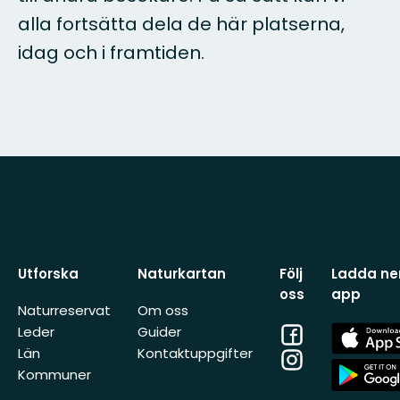
alla fortsätta dela de här platserna,
idag och i framtiden.
Utforska
Naturkartan
Följ
Ladda ner
oss
app
Naturreservat
Om oss
Facebook
App
Leder
Guider
Store
Län
Kontaktuppgifter
Instagram
App
Kommuner
Store