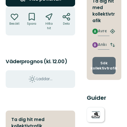
Ta dig hit
med
Åtgärder
kollektivtr
afik
Besökt
Spara
Hitta
Dela
hit
Avresa
A
Hitta
närmas
hållpla
Ankomst
B
Byt
avgång
och
Väderprognos (kl. 12.00)
ankomst
Sök
kollektivtrafik
Laddar...
Guider
Ta dig hit med
kollektivtrafik