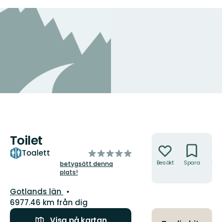
Toilet
Åtgärder
av
Toalett
5
Besökt
Spara
Hitt
betygsätt denna
hit
plats!
stjärnor
Län:
Gotlands län
6977.46 km från dig
Visa på kartan