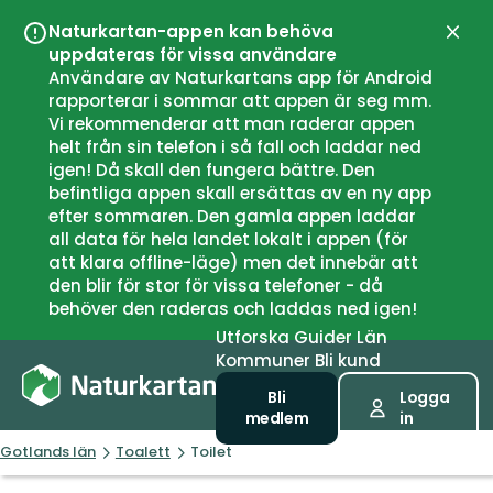
Naturkartan-appen kan behöva
Stän
uppdateras för vissa användare
Användare av Naturkartans app för Android
rapporterar i sommar att appen är seg mm.
Vi rekommenderar att man raderar appen
helt från sin telefon i så fall och laddar ned
igen! Då skall den fungera bättre. Den
befintliga appen skall ersättas av en ny app
efter sommaren. Den gamla appen laddar
all data för hela landet lokalt i appen (för
att klara offline-läge) men det innebär att
den blir för stor för vissa telefoner - då
behöver den raderas och laddas ned igen!
Utforska
Guider
Län
Kommuner
Bli kund
Bli
Logga
medlem
in
Gotlands län
Toalett
Toilet