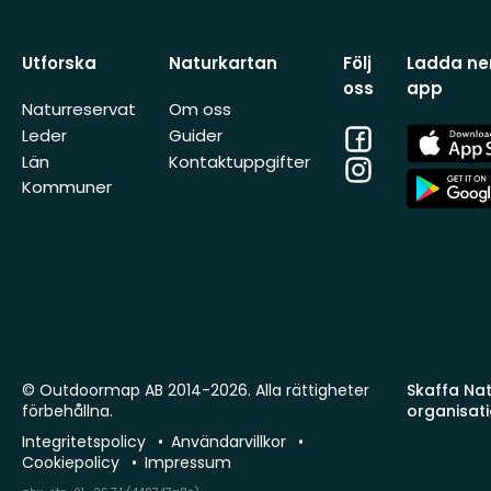
Utforska
Naturkartan
Följ
Ladda ner
oss
app
Naturreservat
Om oss
Facebook
App
Leder
Guider
Store
Län
Kontaktuppgifter
Instagram
App
Kommuner
Store
© Outdoormap AB 2014-2026. Alla rättigheter
Skaffa Natu
förbehållna.
organisat
Integritetspolicy
Användarvillkor
Cookiepolicy
Impressum