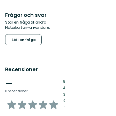
Frågor och svar
Ställ en fråga till andra
Naturkartan-användare.
Ställ en fråga
Recensioner
—
:
5
:
4
0 recensioner
:
3
av
:
2
:
1
5