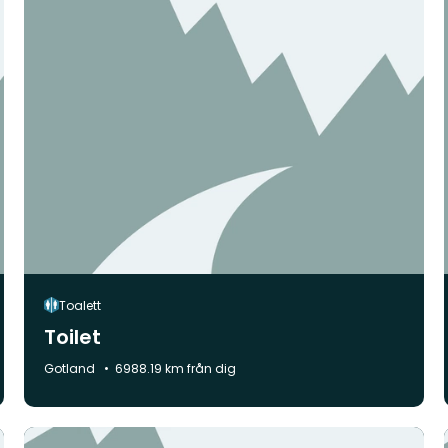
Toalett
Toilet
Kommun:
Gotland
6988.19 km från dig