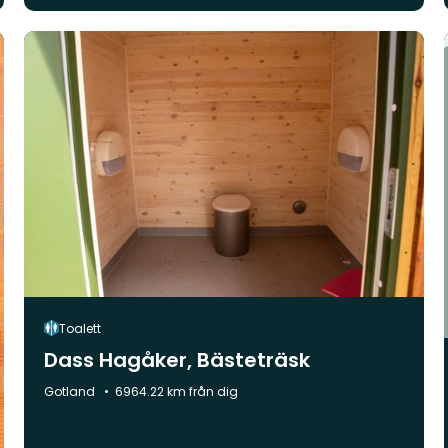
Toalett
Dass Hagåker, Bästeträsk
Kommun:
Gotland
6964.22 km från dig