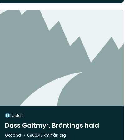
Toalett
Dass Galtmyr, Bräntings haid
Kommun:
Gotland
6966.43 km från dig