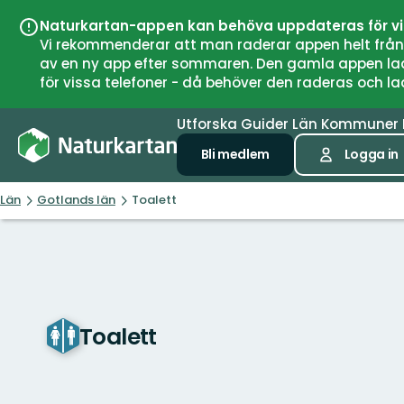
Naturkartan-appen kan behöva uppdateras för v
Vi rekommenderar att man raderar appen helt från si
av en ny app efter sommaren. Den gamla appen laddar
för vissa telefoner - då behöver den raderas och l
Utforska
Guider
Län
Kommuner
Bli medlem
Logga in
Län
Gotlands län
Toalett
Toalett