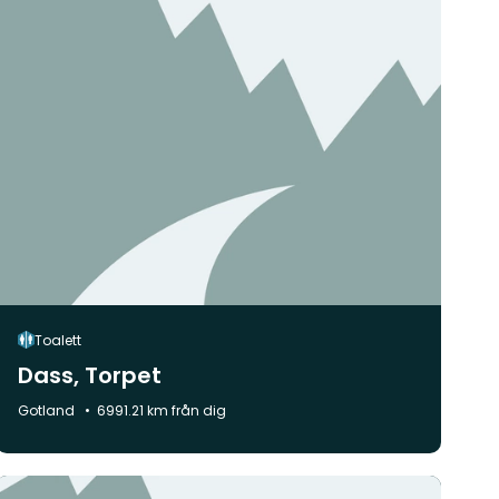
Toalett
Dass, Torpet
Kommun:
Gotland
6991.21 km från dig