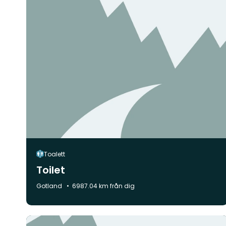
Toalett
Toilet
Kommun:
Gotland
6987.04 km från dig