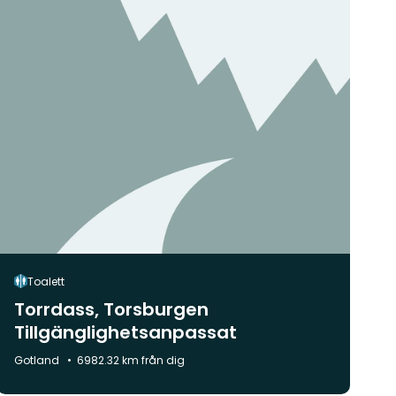
Toalett
Torrdass, Torsburgen
Tillgänglighetsanpassat
Kommun:
Gotland
6982.32 km från dig