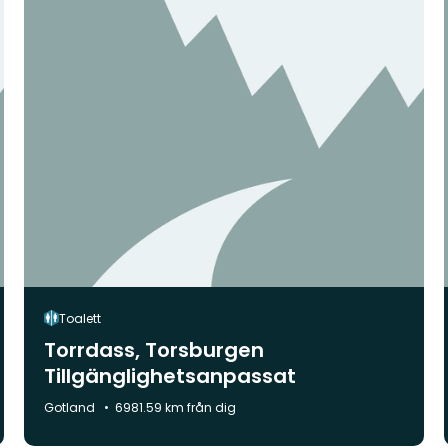
Toalett
Torrdass, Torsburgen
Tillgänglighetsanpassat
Kommun:
Gotland
6981.59 km från dig