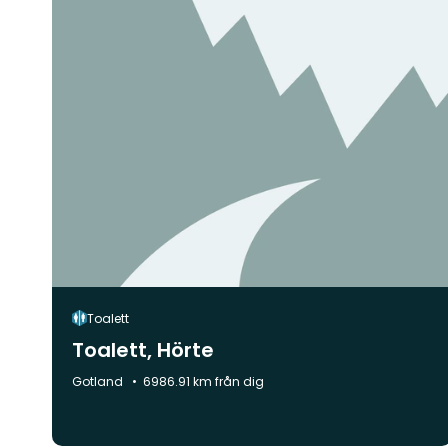
Toalett
Toalett, Hörte
Kommun:
Gotland
6986.91 km från dig