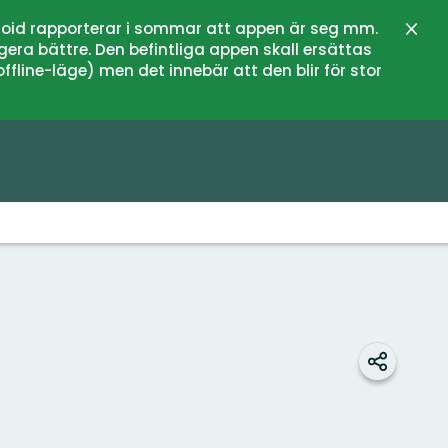
oid rapporterar i sommar att appen är seg mm.
Stän
gera bättre. Den befintliga appen skall ersättas
fline-läge) men det innebär att den blir för stor
Dela