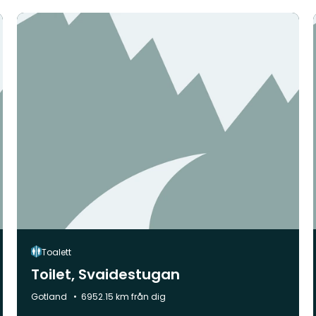
Toalett
Toilet, Svaidestugan
Kommun:
Gotland
6952.15 km från dig