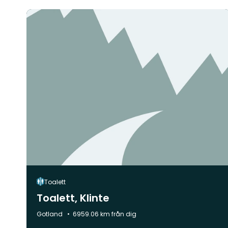
Toalett
Toalett, Klinte
Kommun:
Gotland
6959.06 km från dig