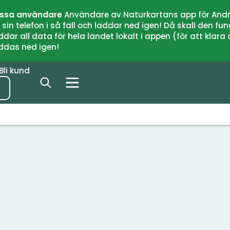
issa användare
Användare av Naturkartans app för Andr
n telefon i så fall och laddar ned igen! Då skall den fun
 all data för hela landet lokalt i appen (för att klara of
addas ned igen!
Bli kund