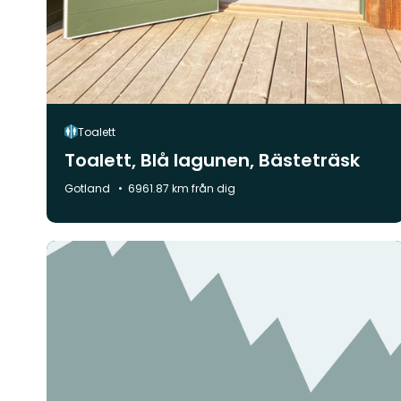
Toalett
Toalett, Blå lagunen, Bästeträsk
Kommun:
Gotland
6961.87 km från dig