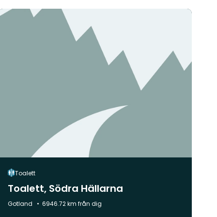
Toalett
Toalett, Södra Hällarna
Kommun:
Gotland
6946.72 km från dig