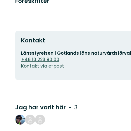
Föreskrifter
Kontakt
E-
Länsstyrelsen i Gotlands läns naturvårdsförva
postadress
+46 10 223 90 00
Kontakt via e-post
Jag har varit här
3