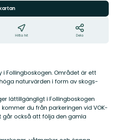
 kartan
Hitta hit
Dela
y i Follingboskogen. Området är ett
 höga naturvärden i form av skogs-
r lättillgängligt i Follingboskogen
et kommer du från parkeringen vid VOK-
t går också att följa den gamla