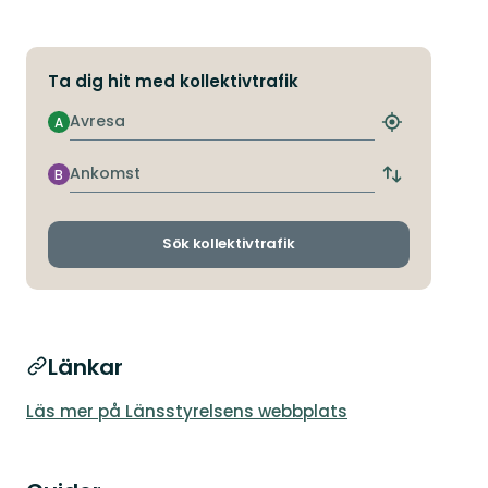
Ta dig hit med kollektivtrafik
Avresa
A
Hitta
närmaste
hållplats
Ankomst
B
Byt
avgångs-
och
ankomsthållp
Sök kollektivtrafik
Länkar
Läs mer på Länsstyrelsens webbplats