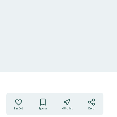
Åtgärder
Besökt
Spara
Hitta hit
Dela