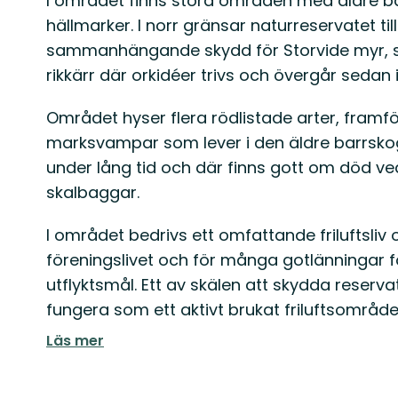
I området finns stora områden med äldre b
hällmarker. I norr gränsar naturreservatet ti
sammanhängande skydd för Storvide myr, som
rikkärr där orkidéer trivs och övergår sedan i
Området hyser flera rödlistade arter, framf
marksvampar som lever i den äldre barrsko
under lång tid och där finns gott om död ve
skalbaggar.
I området bedrivs ett omfattande friluftsliv 
föreningslivet och för många gotlänningar 
utflyktsmål. Ett av skälen att skydda reserv
fungera som ett aktivt brukat friluftsområde
Läs mer