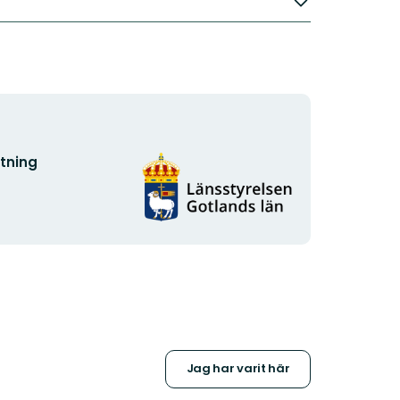
Organisationens
ltning
logotyp
Jag har varit här