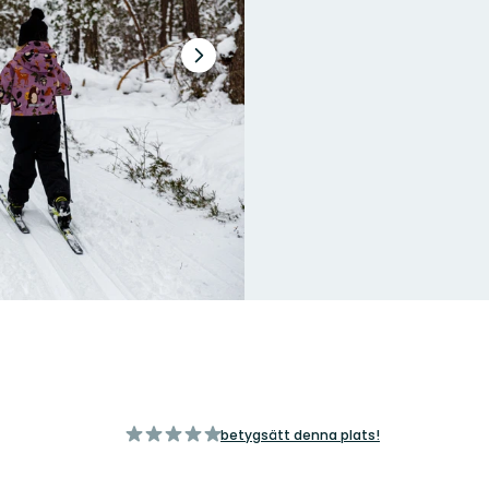
Nästa
bildspel
av
betygsätt denna plats!
5
stjärnor