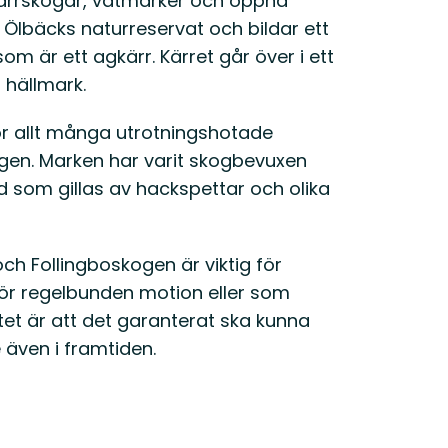
arrskogar, våtmarker och öppna
ll Ölbäcks naturreservat och bildar ett
 är ett agkärr. Kärret går över i ett
 hällmark.
ör allt många utrotningshotade
gen. Marken har varit skogbevuxen
d som gillas av hackspettar och olika
och Follingboskogen är viktig för
för regelbunden motion eller som
atet är att det garanterat ska kunna
 även i framtiden.