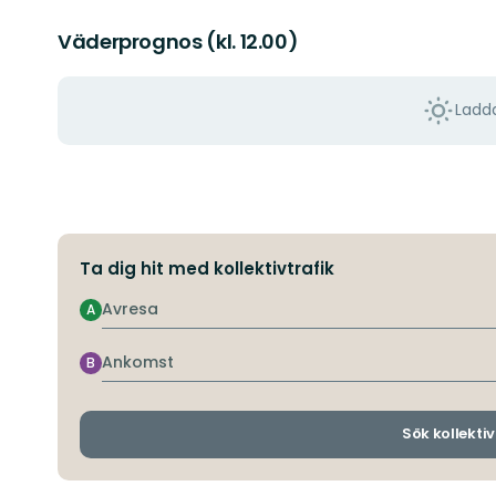
Väderprognos (kl. 12.00)
Ladda
Ta dig hit med kollektivtrafik
Avresa
A
Ankomst
B
Sök kollektiv