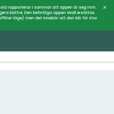
oid rapporterar i sommar att appen är seg mm.
Stän
gera bättre. Den befintliga appen skall ersättas
fline-läge) men det innebär att den blir för stor