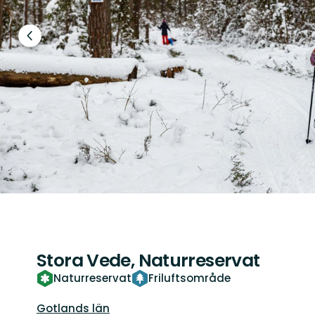
Föregående
bild
Stora Vede, Naturreservat
Naturreservat
Friluftsområde
Län:
Gotlands län