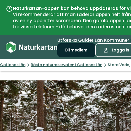
Naturkartan-appen kan behöva uppdateras för v
Vi rekommenderar att man raderar appen helt från si
av en ny app efter sommaren. Den gamla appen laddar
för vissa telefoner - då behöver den raderas och l
Utforska
Guider
Län
Kommuner
Bli medlem
Logga in
Gotlands län
Bästa naturreservaten i Gotlands län
Stora Vede,