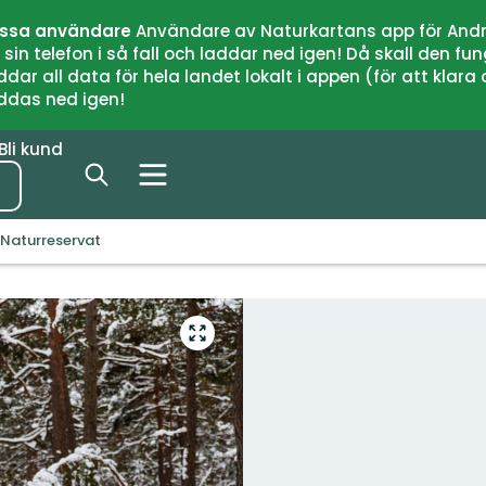
issa användare
Användare av Naturkartans app för Andr
n telefon i så fall och laddar ned igen! Då skall den fun
 all data för hela landet lokalt i appen (för att klara of
addas ned igen!
Bli kund
 Naturreservat
Gå
till
helskärmsläge