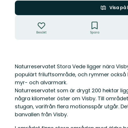
Visa på
Åtgärder
Besökt
Spara
Beskrivning
Naturreservatet Stora Vede ligger nära Visb
populärt friluftsområde, och rymmer också
myr- och alvarmark.
Naturreservatet som är drygt 200 hektar ligge
några kilometer öster om Visby. Till områd
stugan, varifrån flera motionsspår utgår. De
banvallen från Visby.