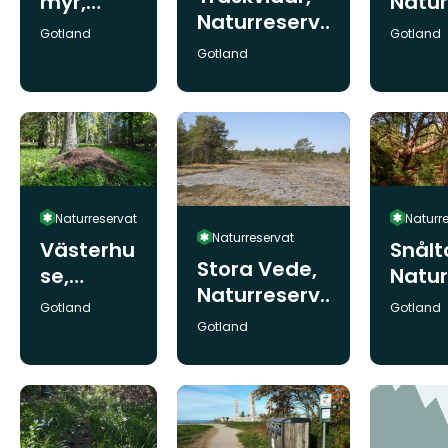
myr,
Natur
Naturreserv
Naturres
ervat
Kommun:
Kommun
Gotland
Gotland
at
ervat
Kommun:
Gotland
Naturreservat
Naturr
Naturreservat
Västerhu
Snålt
Stora Vede,
se,
Natur
Naturreserv
Naturres
ervat
Kommun:
Kommun
Gotland
Gotland
at
ervat
Kommun:
Gotland