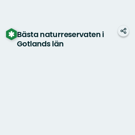
Bästa naturreservaten i
Dela
Gotlands län
Karta