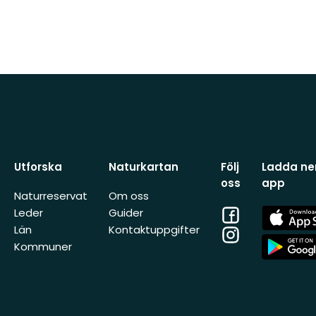
Utforska
Naturkartan
Följ
Ladda ner
oss
app
Naturreservat
Om oss
Facebook
App
Leder
Guider
Store
Län
Kontaktuppgifter
Instagram
App
Kommuner
Store