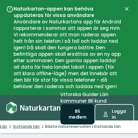
Naturkartan-appen kan behöva
Stän
uppdateras för vissa användare
Användare av Naturkartans app för Android
rapporterar i sommar att appen är seg mm.
Vi rekommenderar att man raderar appen
helt från sin telefon i så fall och laddar ned
igen! Då skall den fungera bättre. Den
befintliga appen skall ersättas av en ny app
efter sommaren. Den gamla appen laddar
all data för hela landet lokalt i appen (för
att klara offline-läge) men det innebär att
den blir för stor för vissa telefoner - då
behöver den raderas och laddas ned igen!
Utforska
Guider
Län
Kommuner
Bli kund
Bli
Logga
medlem
in
Län
Gotlands län
Bästa naturreservaten i Gotlands län