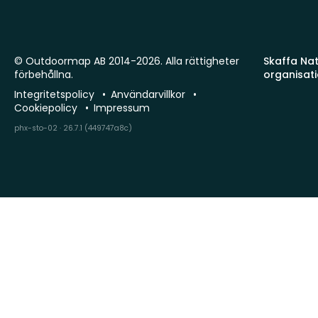
© Outdoormap AB 2014-2026. Alla rättigheter
Skaffa Natu
förbehållna.
organisat
Integritetspolicy
Användarvillkor
Cookiepolicy
Impressum
phx-sto-02 · 26.7.1 (449747a8c)