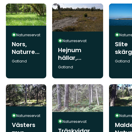
Naturreservat
Naturr
Naturreservat
Nors,
Slite
Hejnum
Naturres
skär
hällar,
ervat
,
Kommun:
Kommun
Gotland
Gotland
Naturreserv
Natur
Kommun:
Gotland
at
ervat
Naturreservat
Naturr
Naturreservat
Västers
Malde
Träskvidar,