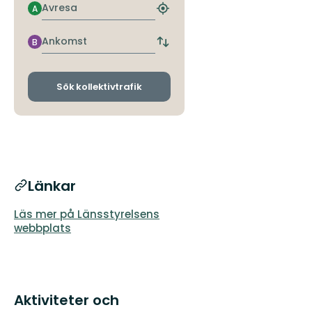
Avresa
A
Hitta
närmaste
hållplats
Ankomst
B
Byt
avgångs-
och
ankomsthållplatser
Sök kollektivtrafik
Länkar
Läs mer på Länsstyrelsens
webbplats
Aktiviteter och