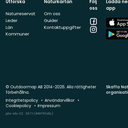
Utforska
Naturkartan
Följ
Ladda ner
oss
app
Naturreservat
Om oss
Facebook
App
Leder
Guider
Store
Län
Kontaktuppgifter
Instagram
App
Kommuner
Store
© Outdoormap AB 2014-2026. Alla rättigheter
Skaffa Natu
förbehållna.
organisat
Integritetspolicy
Användarvillkor
Cookiepolicy
Impressum
phx-sto-02 · 26.7.1 (449747a8c)