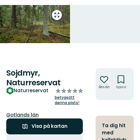
Gå
till
helskärmsläge
Sojdmyr,
Åtgärder
Naturreservat
Besökt
Spara
Hitt
av
Naturreservat
hit
5
betygsätt
stjärnor
denna plats!
Län:
Gotlands län
Ta dig hit
Visa på kartan
med
Åtgärder
kollektivtr