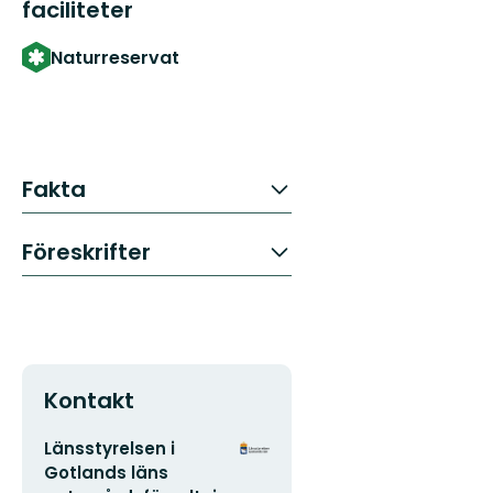
faciliteter
Naturreservat
Fakta
Föreskrifter
Kontakt
E-
Organisationens
Länsstyrelsen i
postadress
logotyp
Gotlands läns