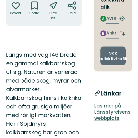
afik
Besökt
Spara
Hitta
Dela
Avresa
hit
A
Hitta
närmas
hållpla
Ankomst
B
Byt
avgång
och
ankomst
Beskrivning
Sök
Längs med väg 146 breder
kollektivtrafik
en gammal kalkbarrskog
ut sig. Naturen är varierad
med både skog, myrar och
alvarmarker.
Länkar
Kalkbarrskog finns i kalkrika
och ofta grusiga miljöer
Läs mer på
Länsstyrelsens
med rörligt markvatten.
webbplats
Här i Sojdmyrs
kalkbarrskog har gran och