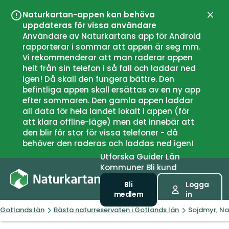
Naturkartan-appen kan behöva
Stän
uppdateras för vissa användare
Användare av Naturkartans app för Android
rapporterar i sommar att appen är seg mm.
Vi rekommenderar att man raderar appen
helt från sin telefon i så fall och laddar ned
igen! Då skall den fungera bättre. Den
befintliga appen skall ersättas av en ny app
efter sommaren. Den gamla appen laddar
all data för hela landet lokalt i appen (för
att klara offline-läge) men det innebär att
den blir för stor för vissa telefoner - då
behöver den raderas och laddas ned igen!
Utforska
Guider
Län
Kommuner
Bli kund
Bli
Logga
medlem
in
Gotlands län
Bästa naturreservaten i Gotlands län
Sojdmyr, Na