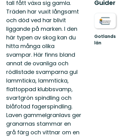
Guider
tall fått växa sig gamla.
Träden har vuxit långsamt
och död ved har blivit
liggande på marken. I den
Gotlands
här typen av skog kan du
län
hitta många olika
Välkommen
svampar. Här finns bland
till
Gotland
annat de ovanliga och
läns
rödlistade svamparna gul
fantastiska
natur!
lammticka, lammticka,
flattoppad klubbsvamp,
svartgrön spindling och
blåfotad fagerspindling.
Laven gammelgranlavs ger
granarnas stammar en
grå färg och vittnar om en