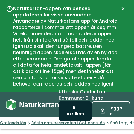
Naturkartan-appen kan behöva
Stän
uppdateras för vissa användare
Användare av Naturkartans app för Android
rapporterar i sommar att appen är seg mm.
Vi rekommenderar att man raderar appen
helt från sin telefon i så fall och laddar ned
igen! Då skall den fungera bättre. Den
befintliga appen skall ersättas av en ny app
efter sommaren. Den gamla appen laddar
all data för hela landet lokalt i appen (för
att klara offline-läge) men det innebär att
den blir för stor för vissa telefoner - då
behöver den raderas och laddas ned igen!
Utforska
Guider
Län
Kommuner
Bli kund
Bli
Logga
medlem
in
Gotlands län
Bästa naturreservaten i Gotlands län
Snåltorp, N