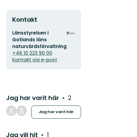
Kontakt
E-
Organisationens
Länsstyrelsen i
postadress
logotyp
Gotlands läns
naturvårdsförvaltning
+46 10 223 90 00
Kontakt via e-post
Jag har varit här
2
Jag har varit här
Jag vill hit
1