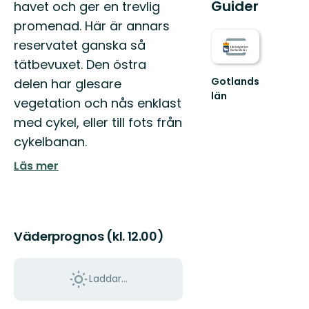
Guider
havet och ger en trevlig
promenad. Här är annars
reservatet ganska så
tätbevuxet. Den östra
Gotlands
delen har glesare
län
vegetation och nås enklast
Välkommen
med cykel, eller till fots från
till
Gotland
cykelbanan.
läns
fantastiska
Läs mer
natur!
Väderprognos (kl. 12.00)
Laddar...