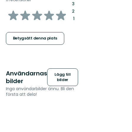
:
3
av
:
2
:
1
5
stjärnor
Betygsätt denna plats
Användarnas
Lägg till
bilder
bilder
Inga användarbilder ännu. Bli den
första att dela!