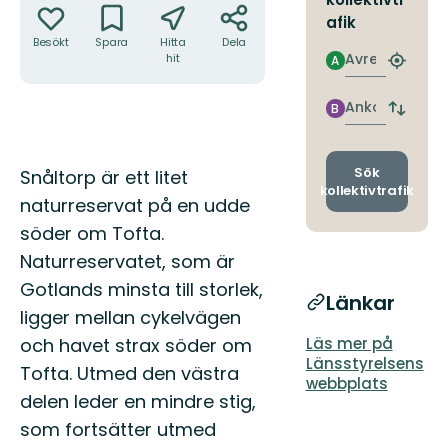
afik
Besökt
Spara
Hitta
Dela
Avresa
hit
A
Hitta
närmas
hållpla
Ankomst
B
Byt
avgång
och
ankomst
Beskrivning
Sök
Snåltorp är ett litet
kollektivtrafik
naturreservat på en udde
söder om Tofta.
Naturreservatet, som är
Gotlands minsta till storlek,
Länkar
ligger mellan cykelvägen
och havet strax söder om
Läs mer på
Länsstyrelsens
Tofta. Utmed den västra
webbplats
delen leder en mindre stig,
som fortsätter utmed