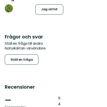
Jag vill hit
Frågor och svar
Ställ en fråga till andra
Naturkartan-användare.
Ställ en fråga
Recensioner
—
:
5
:
4
0 recensioner