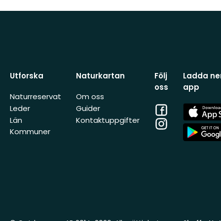
Utforska
Naturkartan
Följ
Ladda ner
oss
app
Naturreservat
Om oss
Facebook
App
Leder
Guider
Store
Län
Kontaktuppgifter
Instagram
App
Kommuner
Store