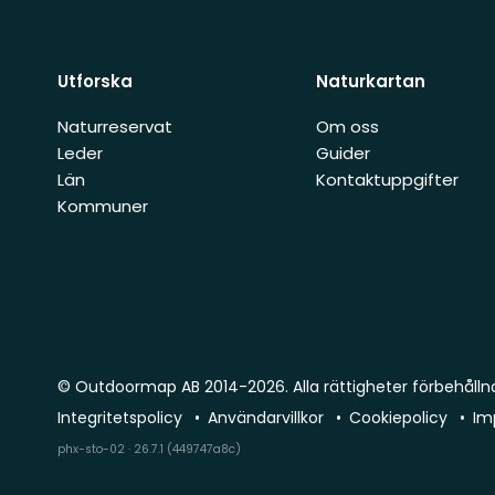
Utforska
Naturkartan
Naturreservat
Om oss
Leder
Guider
Län
Kontaktuppgifter
Kommuner
© Outdoormap AB 2014-2026. Alla rättigheter förbehålln
Integritetspolicy
Användarvillkor
Cookiepolicy
Im
phx-sto-02 · 26.7.1 (449747a8c)