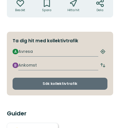
Besökt
Spara
Hitta hit
Dela
Ta dig hit med kollektivtrafik
Avresa
A
Hitta
närmaste
hållplats
Ankomst
B
Byt
avgångs-
och
ankomsthållp
Sök kollektivtrafik
Guider