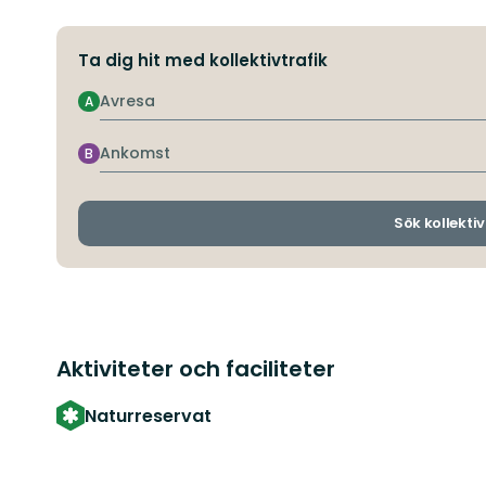
Ta dig hit med kollektivtrafik
Avresa
A
Ankomst
B
Sök kollektiv
Aktiviteter och faciliteter
Naturreservat