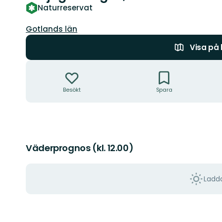
Naturreservat
Län:
Gotlands län
Visa på
Åtgärder
Besökt
Spara
Väderprognos (kl. 12.00)
Ladda