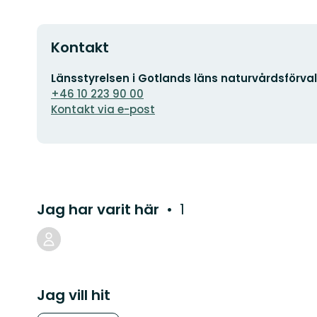
Kontakt
E-
Länsstyrelsen i Gotlands läns naturvårdsförva
postadress
+46 10 223 90 00
Kontakt via e-post
Jag har varit här
1
Jag vill hit