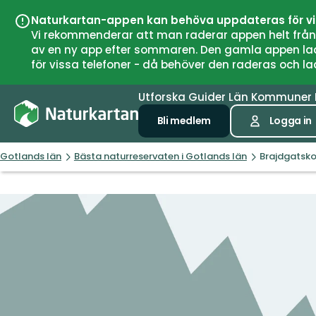
Naturkartan-appen kan behöva uppdateras för v
Vi rekommenderar att man raderar appen helt från si
av en ny app efter sommaren. Den gamla appen laddar
för vissa telefoner - då behöver den raderas och l
Utforska
Guider
Län
Kommuner
Bli medlem
Logga in
Gotlands län
Bästa naturreservaten i Gotlands län
Brajdgatsko