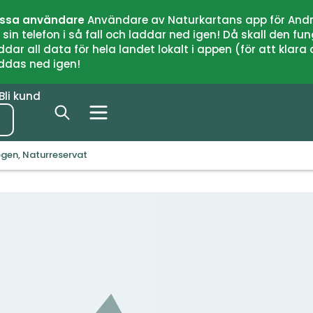
issa användare
Användare av Naturkartans app för Andr
n telefon i så fall och laddar ned igen! Då skall den fun
 all data för hela landet lokalt i appen (för att klara of
addas ned igen!
Bli kund
gen, Naturreservat