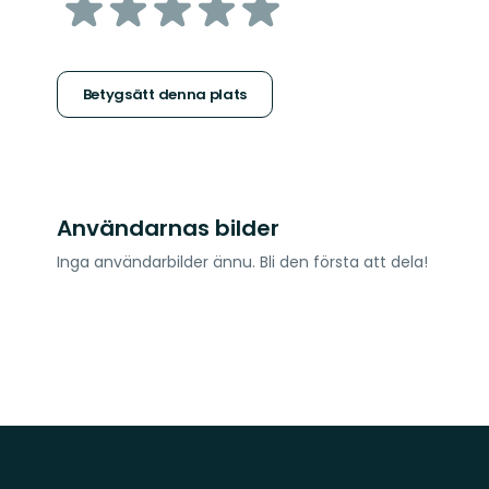
av
5
stjärnor
Betygsätt denna plats
Användarnas bilder
Inga användarbilder ännu. Bli den första att dela!