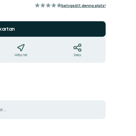
av
betygsätt denna plats!
5
stjärnor
 kartan
Hitta hit
Dela
r...