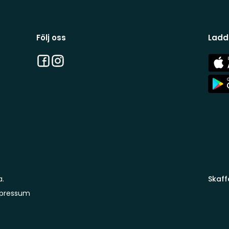
Följ oss
Ladd
Facebook
Instagram
App
Stor
App
Stor
a.
Skaff
pressum