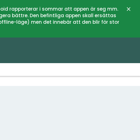
oid rapporterar i sommar att appen är seg mm.
Stän
gera bättre. Den befintliga appen skall ersättas
fline-läge) men det innebär att den blir för stor