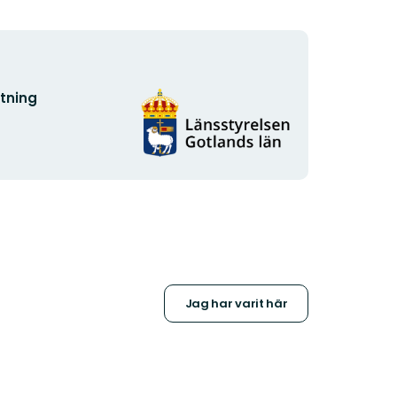
Organisationens
ltning
logotyp
Jag har varit här