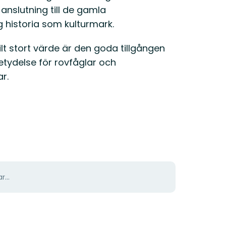
anslutning till de gamla
 historia som kulturmark.
kilt stort värde är den goda tillgången
betydelse för rovfåglar och
r.
r...