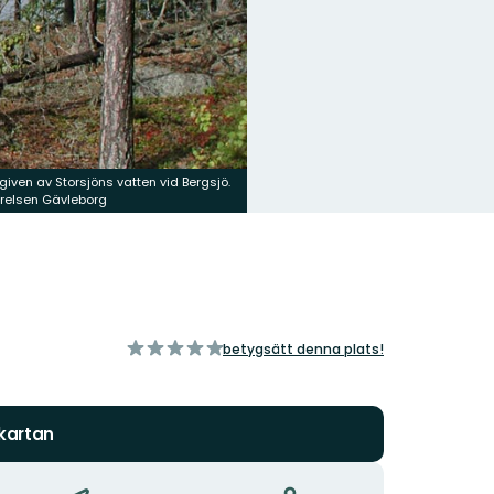
given av Storsjöns vatten vid Bergsjö.
yrelsen Gävleborg
av
betygsätt denna plats!
5
stjärnor
 kartan