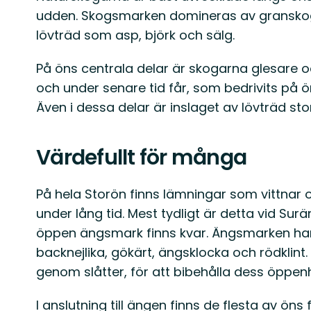
udden. Skogsmarken domineras av granskoga
lövträd som asp, björk och sälg.
På öns centrala delar är skogarna glesare 
och under senare tid får, som bedrivits på ön
Även i dessa delar är inslaget av lövträd stor
Värdefullt för många
På hela Storön finns lämningar som vittnar
under lång tid. Mest tydligt är detta vid Sur
öppen ängsmark finns kvar. Ängsmarken har 
backnejlika, gökärt, ängsklocka och rödklin
genom slåtter, för att bibehålla dess öppenh
I anslutning till ängen finns de flesta av ön