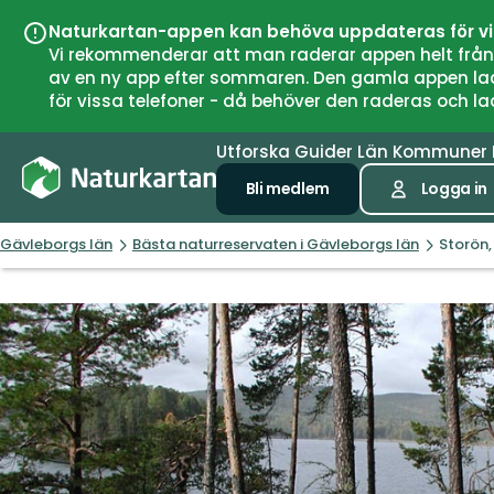
Naturkartan-appen kan behöva uppdateras för v
Vi rekommenderar att man raderar appen helt från si
av en ny app efter sommaren. Den gamla appen laddar
för vissa telefoner - då behöver den raderas och l
Utforska
Guider
Län
Kommuner
Bli medlem
Logga in
Gävleborgs län
Bästa naturreservaten i Gävleborgs län
Storön,