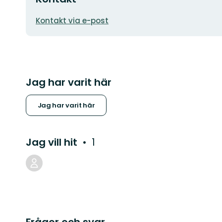
E-
Kontakt via e-post
postadress
Jag har varit här
Jag har varit här
Jag vill hit
1
Frågor och svar