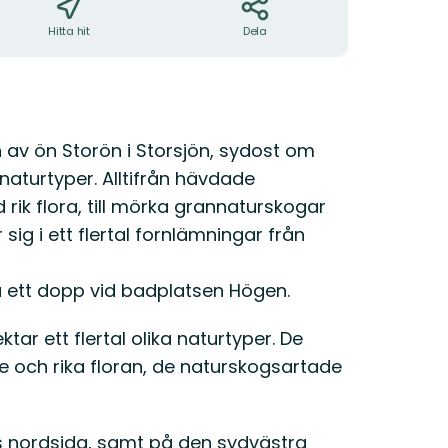
Hitta hit
Dela
 av ön Storön i Storsjön, sydost om
aturtyper. Alltifrån hävdade
ik flora, till mörka grannaturskogar
sig i ett flertal fornlämningar från
 ett dopp vid badplatsen Högen.
ar ett flertal olika naturtyper. De
e och rika floran, de naturskogsartade
s nordsida, samt på den sydvästra