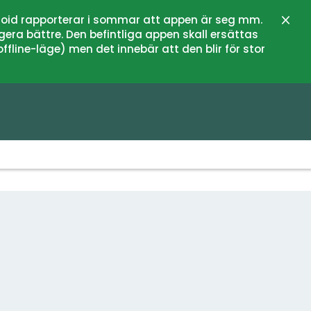
oid rapporterar i sommar att appen är seg mm.
Stän
gera bättre. Den befintliga appen skall ersättas
fline-läge) men det innebär att den blir för stor