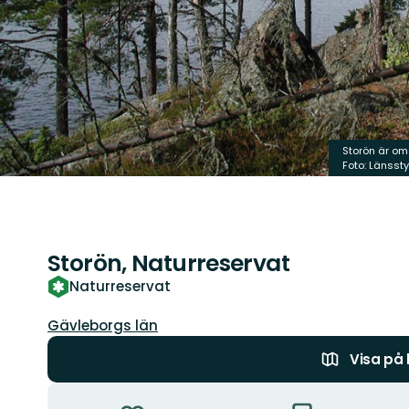
Storön är om
Foto: Länsst
Storön, Naturreservat
Naturreservat
Län:
Gävleborgs län
Visa på
Åtgärder