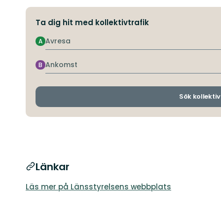
Ta dig hit med kollektivtrafik
Avresa
A
Ankomst
B
Sök kollektiv
Länkar
Läs mer på Länsstyrelsens webbplats