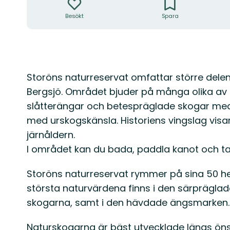
Besökt
Spara
Beskrivning
Storöns naturreservat omfattar större delen
Bergsjö. Området bjuder på många olika av n
slåtterängar och betespräglade skogar med r
med urskogskänsla. Historiens vingslag visar 
järnåldern.
I området kan du bada, paddla kanot och ta
Storöns naturreservat rymmer på sina 50 hekt
största naturvärdena finns i den särpräglad
skogarna, samt i den hävdade ängsmarken.
Naturskogarna är bäst utvecklade längs ön