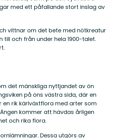
r med ett påfallande stort inslag av
och vittnar om det bete med nötkreatur
 till och från under hela 1900-talet.
t.
 om det mänskliga nyttjandet av ön
ängsviken på öns västra sida, där en
en rik kärlväxtflora med arter som
t. Ängen kommer att hävdas årligen
et och rika flora.
s fornlämningar. Dessa utgörs av