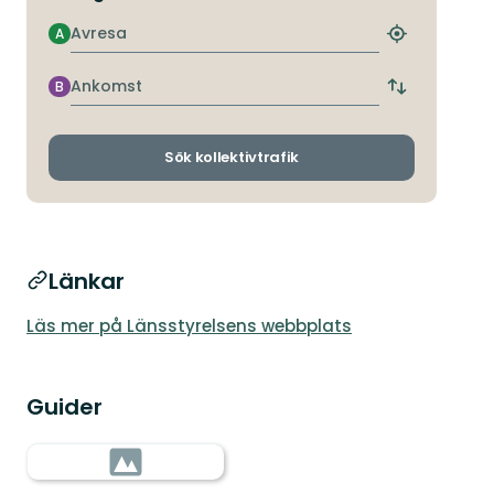
Avresa
A
Hitta
närmaste
hållplats
Ankomst
B
Byt
avgångs-
och
ankomsthållp
Sök kollektivtrafik
Länkar
Läs mer på Länsstyrelsens webbplats
Guider