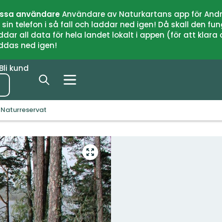
issa användare
Användare av Naturkartans app för Andr
n telefon i så fall och laddar ned igen! Då skall den fun
 all data för hela landet lokalt i appen (för att klara of
addas ned igen!
Bli kund
 Naturreservat
Gå
till
helskärmsläge