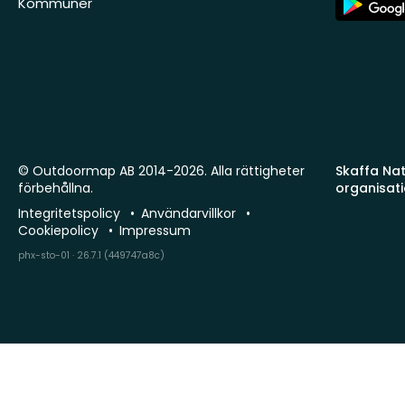
Kommuner
Store
© Outdoormap AB 2014-2026. Alla rättigheter
Skaffa Natu
förbehållna.
organisat
Integritetspolicy
Användarvillkor
Cookiepolicy
Impressum
phx-sto-01 · 26.7.1 (449747a8c)