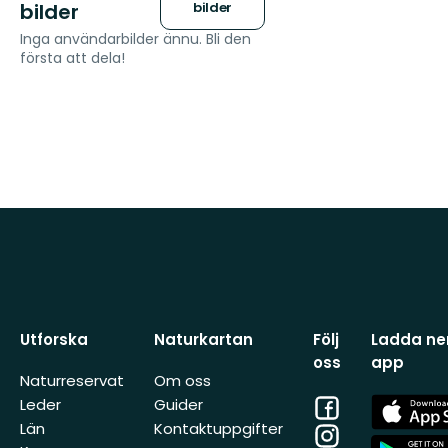
bilder
bilder
Inga användarbilder ännu. Bli den
första att dela!
Utforska
Naturkartan
Följ
Ladda ner
oss
app
Naturreservat
Om oss
Facebook
App
Leder
Guider
Store
Län
Kontaktuppgifter
Instagram
App