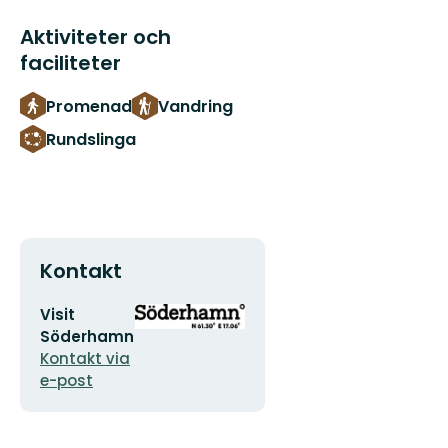
Aktiviteter och
faciliteter
Promenad
Vandring
Rundslinga
Kontakt
E-
Organisationens
Visit
postadress
logotyp
Söderhamn
Kontakt via
e-post