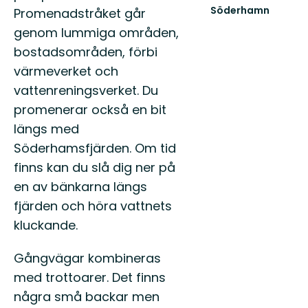
Söderhamn
Promenadstråket går
Söderhamn
genom lummiga områden,
är
platsen
bostadsområden, förbi
där
värmeverket och
Hälsingland
möter
vattenreningsverket. Du
have...
promenerar också en bit
längs med
Söderhamsfjärden. Om tid
finns kan du slå dig ner på
en av bänkarna längs
fjärden och höra vattnets
kluckande.
Gångvägar kombineras
med trottoarer. Det finns
några små backar men