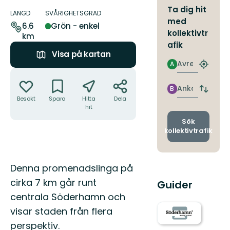
Information
Ta dig hit
om
LÄNGD
SVÅRIGHETSGRAD
med
leden
6.6
Grön - enkel
kollektivtr
km
afik
Visa på kartan
Avresa
A
Hitta
Åtgärder
närmas
hållpla
Ankomst
B
Byt
Besökt
Spara
Hitta
Dela
avgång
hit
och
ankomst
Sök
kollektivtrafik
Beskrivning
Denna promenadslinga på
cirka 7 km går runt
Guider
centrala Söderhamn och
visar staden från flera
perspektiv.