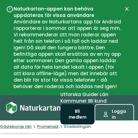
Naturkartan-appen kan behöva
Stän
uppdateras för vissa användare
Användare av Naturkartans app för Android
rapporterar i sommar att appen är seg mm.
Vi rekommenderar att man raderar appen
helt från sin telefon i så fall och laddar ned
igen! Då skall den fungera bättre. Den
befintliga appen skall ersättas av en ny app
efter sommaren. Den gamla appen laddar
all data för hela landet lokalt i appen (för
att klara offline-läge) men det innebär att
den blir för stor för vissa telefoner - då
behöver den raderas och laddas ned igen!
Utforska
Guider
Län
Kommuner
Bli kund
Bli
Logga
medlem
in
Gävleborgs län
Promenad
Stadsslingan