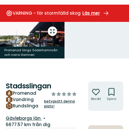
VARNING - för stormfälld skog
Läs mer
Gå
till
helskärmsläge
Promenad längs Söderhamnsån
och norra Hamnen
Stadsslingan
Åtgärder
Promenad
av
Vandring
Besökt
Spara
Hitt
5
betygsätt denna
hit
stjärnor
Rundslinga
plats!
Län:
Gävleborgs län
6677.57 km från dig