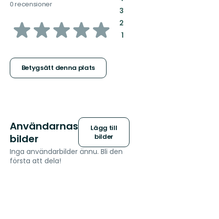
0 recensioner
:
3
av
:
2
:
1
5
stjärnor
Betygsätt denna plats
Användarnas
Lägg till
bilder
bilder
Inga användarbilder ännu. Bli den
första att dela!