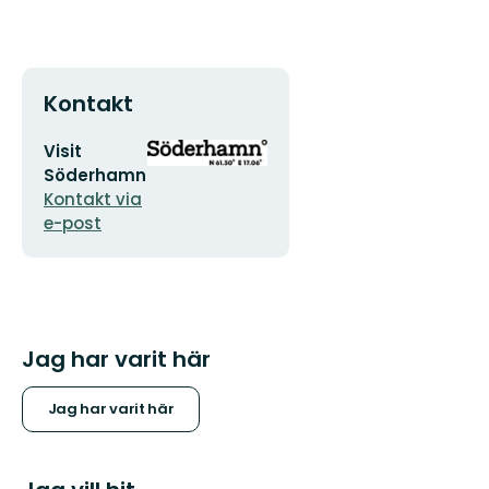
Kontakt
E-
Organisationens
Visit
postadress
logotyp
Söderhamn
Kontakt via
e-post
Jag har varit här
Jag har varit här