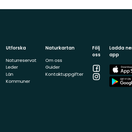
Utforska
Naturkartan
Följ
Ladda ner
oss
app
Naturreservat
Om oss
Facebook
App
Leder
Guider
Store
Län
Kontaktuppgifter
Instagram
App
Kommuner
Store