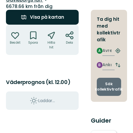
6678.66 km från dig
Visa på kartan
Ta dig hit
med
Åtgärder
kollektivtr
afik
Besökt
Spara
Hitta
Dela
hit
Avresa
A
Hitta
närmas
hållpla
Ankomst
B
Byt
avgång
och
Väderprognos (kl. 12.00)
ankomst
Sök
kollektivtrafik
Laddar...
Guider