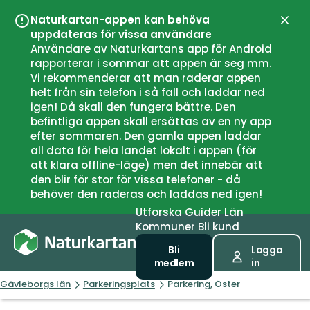
Naturkartan-appen kan behöva
Stän
uppdateras för vissa användare
Användare av Naturkartans app för Android
rapporterar i sommar att appen är seg mm.
Vi rekommenderar att man raderar appen
helt från sin telefon i så fall och laddar ned
igen! Då skall den fungera bättre. Den
befintliga appen skall ersättas av en ny app
efter sommaren. Den gamla appen laddar
all data för hela landet lokalt i appen (för
att klara offline-läge) men det innebär att
den blir för stor för vissa telefoner - då
behöver den raderas och laddas ned igen!
Utforska
Guider
Län
Kommuner
Bli kund
Bli
Logga
medlem
in
Gävleborgs län
Parkeringsplats
Parkering, Öster