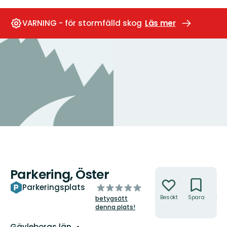
VARNING - för stormfälld skog
Läs mer
Parkering, Öster
Åtgärder
av
Parkeringsplats
5
Besökt
Spara
Hitt
betygsätt
hit
stjärnor
denna plats!
Län:
Gävleborgs län