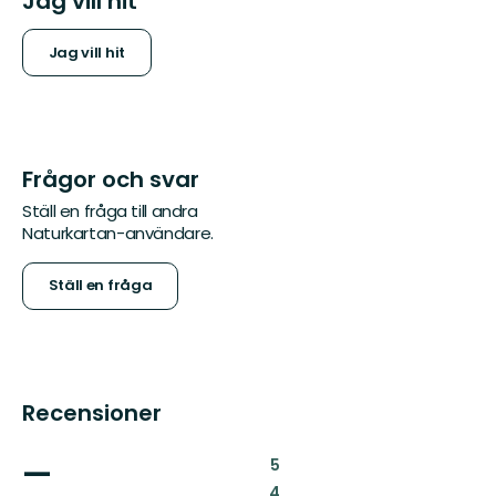
Jag vill hit
Jag vill hit
Frågor och svar
Ställ en fråga till andra
Naturkartan-användare.
Ställ en fråga
Recensioner
—
:
5
:
4