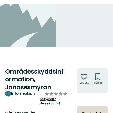
Områdesskyddsinf
Åtgärder
ormation,
Besökt
Spara
Hitt
Jonasesmyran
hit
av
Information
5
betygsätt
denna plats!
stjärnor
Län: