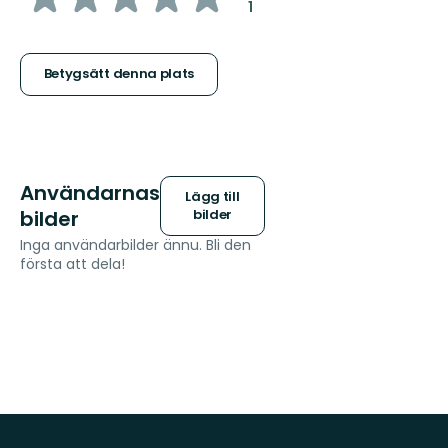
:
1
5
stjärnor
Betygsätt denna plats
Användarnas
Lägg till
bilder
bilder
Inga användarbilder ännu. Bli den
första att dela!