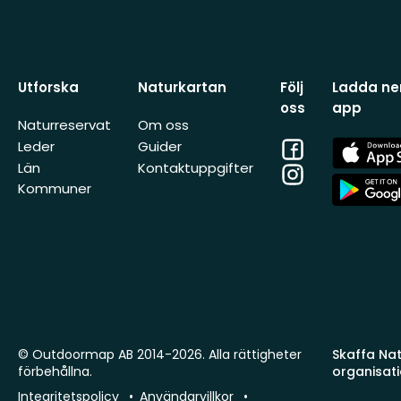
Utforska
Naturkartan
Följ
Ladda ner
oss
app
Naturreservat
Om oss
Facebook
App
Leder
Guider
Store
Län
Kontaktuppgifter
Instagram
App
Kommuner
Store
© Outdoormap AB 2014-2026. Alla rättigheter
Skaffa Natu
förbehållna.
organisat
Integritetspolicy
Användarvillkor