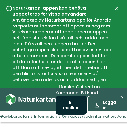
Naturkartan-appen kan behöva
Stän
uppdateras för vissa användare
Användare av Naturkartans app för Android
rapporterar i sommar att appen är seg mm.
Vi rekommenderar att man raderar appen
helt från sin telefon i så fall och laddar ned
igen! Då skall den fungera bättre. Den
befintliga appen skall ersättas av en ny app
efter sommaren. Den gamla appen laddar
all data för hela landet lokalt i appen (för
att klara offline-läge) men det innebär att
den blir för stor för vissa telefoner - då
behöver den raderas och laddas ned igen!
Utforska
Guider
Län
Kommuner
Bli kund
Bli
Logga
medlem
in
Gävleborgs län
Information
Områdesskyddsinformation, Jon