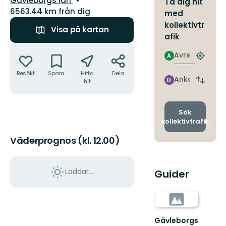
Gävleborgs län
Ta dig hit
6563.44 km från dig
med
kollektivtr
Visa på kartan
afik
Åtgärder
Avresa
A
Hitta
närmas
Besökt
Spara
Hitta
Dela
hållpla
Ankomst
B
hit
Byt
avgång
och
ankomst
Sök
kollektivtrafik
Väderprognos (kl. 12.00)
Laddar...
Guider
Gävleborgs