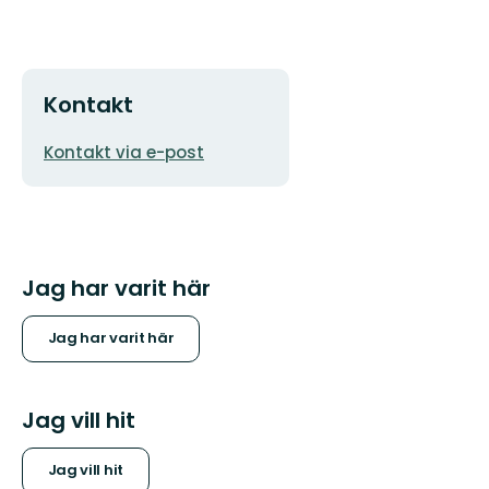
Kontakt
E-
Kontakt via e-post
postadress
Jag har varit här
Jag har varit här
Jag vill hit
Jag vill hit