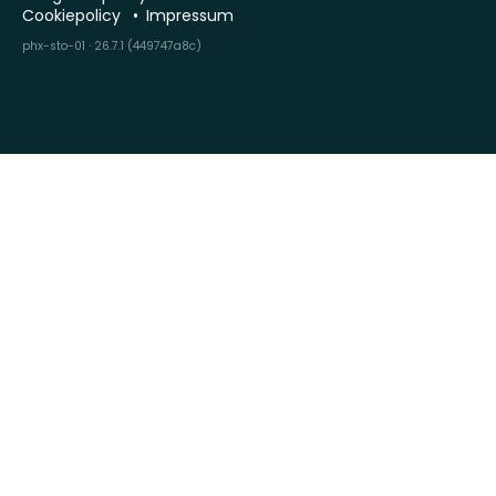
Cookiepolicy
Impressum
phx-sto-01 · 26.7.1 (449747a8c)