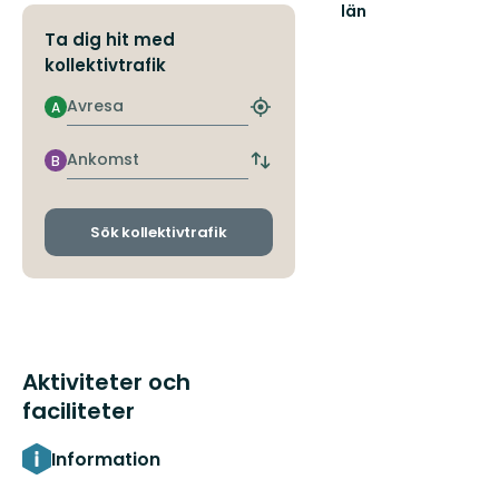
län
Ta dig hit med
kollektivtrafik
Avresa
A
Hitta
närmaste
hållplats
Ankomst
B
Byt
avgångs-
och
ankomsthållplatser
Sök kollektivtrafik
Aktiviteter och
faciliteter
Information