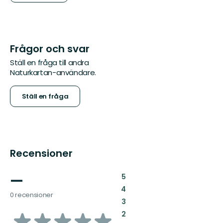
Frågor och svar
Ställ en fråga till andra
Naturkartan-användare.
Ställ en fråga
Recensioner
—
:
5
:
4
0 recensioner
:
3
av
:
2