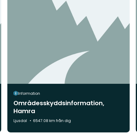
Information
Områdesskyddsinformation,
Hamra
Kommun:
Ljusdal
6547.08 km från dig