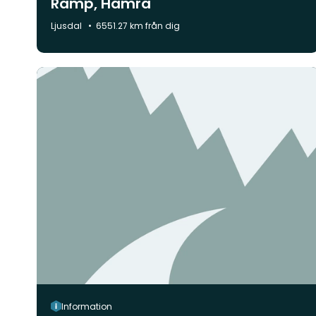
Ramp, Hamra
Kommun:
Ljusdal
6551.27 km från dig
Information