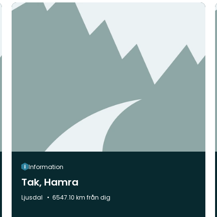
Information
Tak, Hamra
Kommun:
Ljusdal
6547.10 km från dig