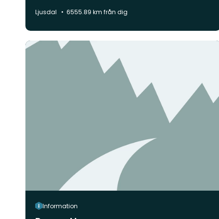
Kommun:
Ljusdal
6555.89 km från dig
Information