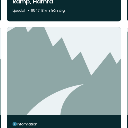
Ramp, Hamra
Kommun:
Ljusdal
6547.13 km från dig
Information