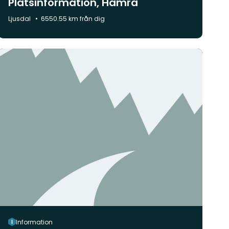
Platsinformation, Hamra
Kommun:
Ljusdal
6550.55 km från dig
Information