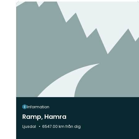
Information
Ramp, Hamra
Kommun:
Ljusdal
6547.00 km från dig