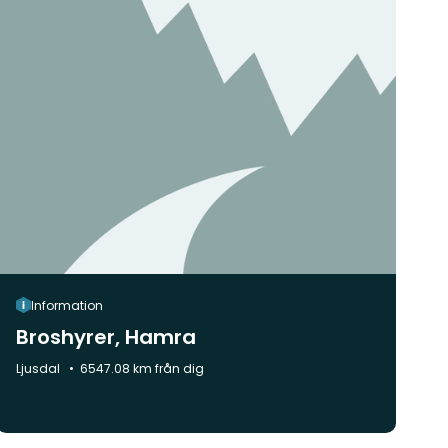
Information
Broshyrer, Hamra
Kommun:
Ljusdal
6547.08 km från dig