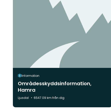
Information
Områdesskyddsinformation,
Hamra
Kommun:
Ljusdal
6547.09 km från dig