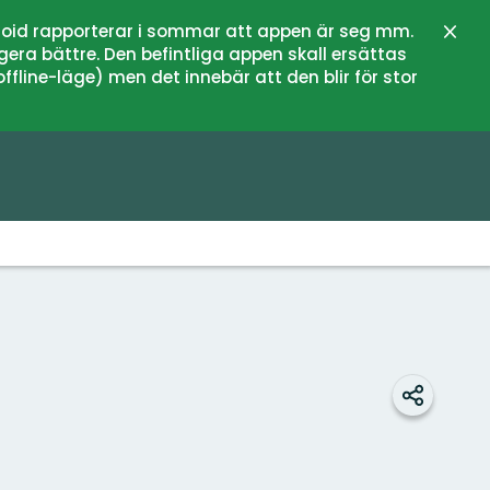
oid rapporterar i sommar att appen är seg mm.
Stän
gera bättre. Den befintliga appen skall ersättas
fline-läge) men det innebär att den blir för stor
Dela