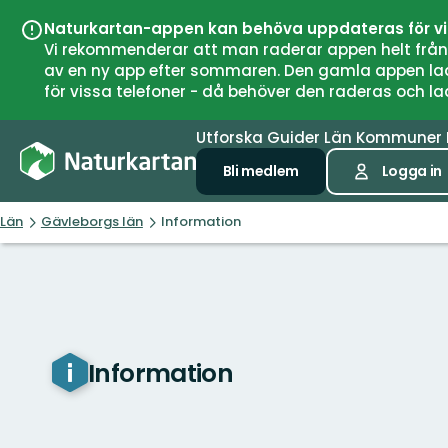
Naturkartan-appen kan behöva uppdateras för v
Vi rekommenderar att man raderar appen helt från si
av en ny app efter sommaren. Den gamla appen laddar
för vissa telefoner - då behöver den raderas och l
Utforska
Guider
Län
Kommuner
Bli medlem
Logga in
Län
Gävleborgs län
Information
Information