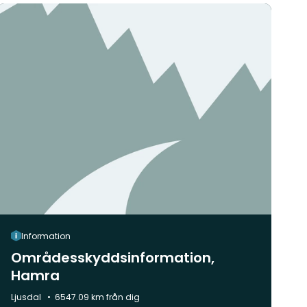
Information
Områdesskyddsinformation,
Hamra
Kommun:
Ljusdal
6547.09 km från dig