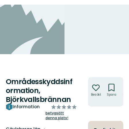
Områdesskyddsinf
Åtgärder
ormation,
Besökt
Spara
Hitt
Björkvallsbrännan
hit
av
Information
5
betygsätt
denna plats!
stjärnor
Län: