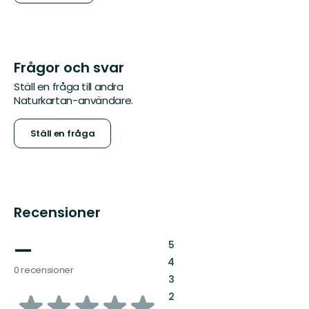
Frågor och svar
Ställ en fråga till andra
Naturkartan-användare.
Ställ en fråga
Recensioner
—
:
5
:
4
0 recensioner
:
3
av
:
2