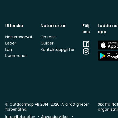
Utforska
Naturkartan
Följ
Ladda ner
oss
app
Naturreservat
Om oss
Facebook
App
Leder
Guider
Store
Län
Kontaktuppgifter
Instagram
App
Kommuner
Store
© Outdoormap AB 2014-2026. Alla rättigheter
Skaffa Natu
förbehållna.
organisat
Integritetspolicy
Användarvillkor