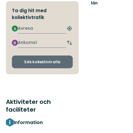
län
Ta dig hit med
kollektivtrafik
Avresa
A
Hitta
närmaste
hållplats
Ankomst
B
Byt
avgångs-
och
ankomsthållplatser
Sök kollektivtrafik
Aktiviteter och
faciliteter
Information