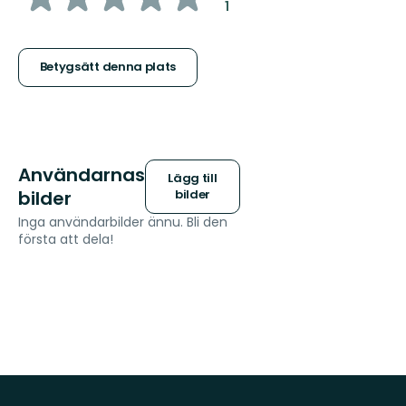
:
1
5
stjärnor
Betygsätt denna plats
Användarnas
Lägg till
bilder
bilder
Inga användarbilder ännu. Bli den
första att dela!