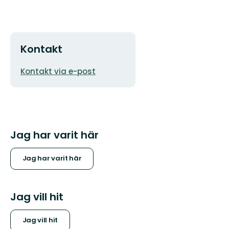
Kontakt
E-
Kontakt via e-post
postadress
Jag har varit här
Jag har varit här
Jag vill hit
Jag vill hit