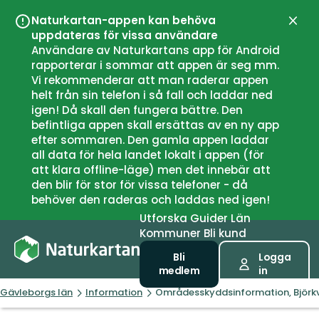
Naturkartan-appen kan behöva
Stän
uppdateras för vissa användare
Användare av Naturkartans app för Android
rapporterar i sommar att appen är seg mm.
Vi rekommenderar att man raderar appen
helt från sin telefon i så fall och laddar ned
igen! Då skall den fungera bättre. Den
befintliga appen skall ersättas av en ny app
efter sommaren. Den gamla appen laddar
all data för hela landet lokalt i appen (för
att klara offline-läge) men det innebär att
den blir för stor för vissa telefoner - då
behöver den raderas och laddas ned igen!
Utforska
Guider
Län
Kommuner
Bli kund
Bli
Logga
medlem
in
Gävleborgs län
Information
Områdesskyddsinformation, Björk