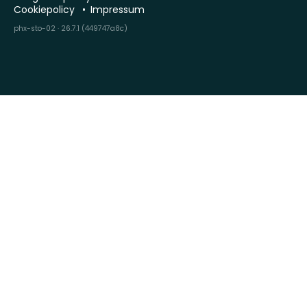
Cookiepolicy
Impressum
phx-sto-02 · 26.7.1 (449747a8c)