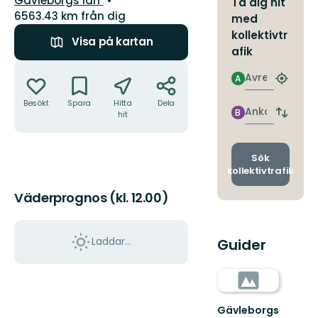
Gävleborgs län
Ta dig hit
6563.43 km från dig
med
kollektivtr
Visa på kartan
afik
Åtgärder
Avresa
A
Hitta
närmas
Besökt
Spara
Hitta
Dela
hållpla
Ankomst
B
hit
Byt
avgång
och
ankomst
Sök
kollektivtrafik
Väderprognos (kl. 12.00)
Laddar...
Guider
Gävleborgs