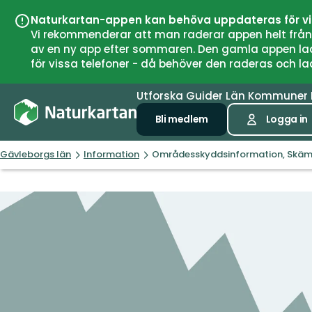
Naturkartan-appen kan behöva uppdateras för v
Vi rekommenderar att man raderar appen helt från si
av en ny app efter sommaren. Den gamla appen laddar
för vissa telefoner - då behöver den raderas och l
Utforska
Guider
Län
Kommuner
Bli medlem
Logga in
Gävleborgs län
Information
Områdesskyddsinformation, Skäm