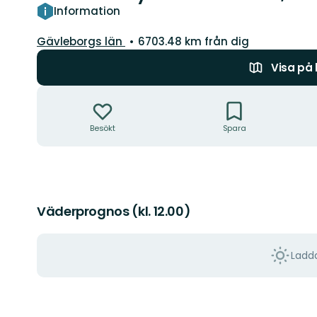
Information
Län:
Gävleborgs län
6703.48 km från dig
Visa på
Åtgärder
Besökt
Spara
Väderprognos (kl. 12.00)
Ladda