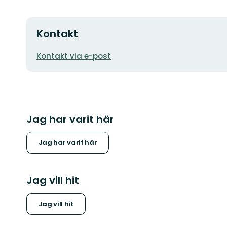
Kontakt
E-
Kontakt via e-post
postadress
Jag har varit här
Jag har varit här
Jag vill hit
Jag vill hit