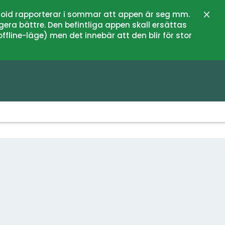
oid rapporterar i sommar att appen är seg mm.
Stän
gera bättre. Den befintliga appen skall ersättas
fline-läge) men det innebär att den blir för stor