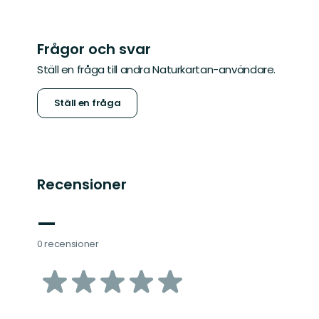
Frågor och svar
Ställ en fråga till andra Naturkartan-användare.
Ställ en fråga
Recensioner
—
0 recensioner
av
5