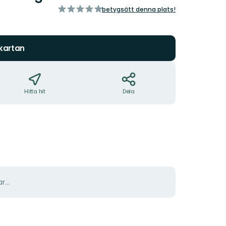
av
betygsätt denna plats!
5
stjärnor
 kartan
Hitta hit
Dela
r...