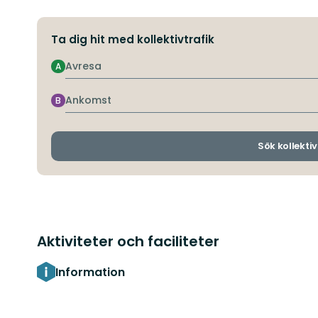
Ta dig hit med kollektivtrafik
Avresa
A
Ankomst
B
Sök kollektiv
Aktiviteter och faciliteter
Information