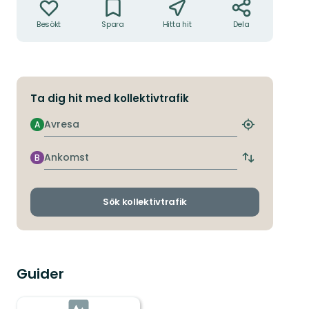
Besökt
Spara
Hitta hit
Dela
Ta dig hit med kollektivtrafik
Avresa
A
Hitta
närmaste
hållplats
Ankomst
B
Byt
avgångs-
och
ankomsthållp
Sök kollektivtrafik
Guider