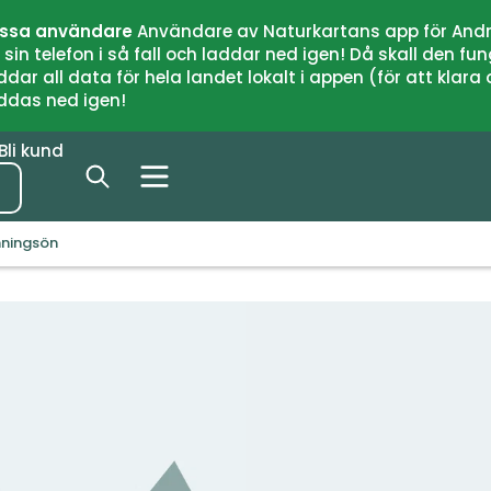
issa användare
Användare av Naturkartans app för Andr
n telefon i så fall och laddar ned igen! Då skall den fun
 all data för hela landet lokalt i appen (för att klara of
addas ned igen!
Bli kund
ningsön