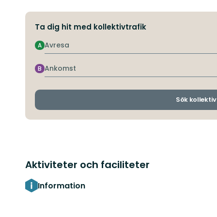
Ta dig hit med kollektivtrafik
Avresa
A
Ankomst
B
Sök kollektiv
Aktiviteter och faciliteter
Information