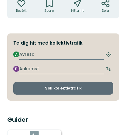
Besökt
Spara
Hitta hit
Dela
Ta dig hit med kollektivtrafik
Avresa
A
Hitta
närmaste
hållplats
Ankomst
B
Byt
avgångs-
och
ankomsthållp
Sök kollektivtrafik
Guider