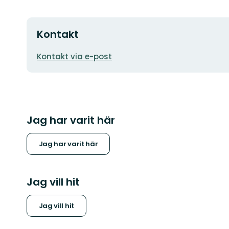
Kontakt
E-
Kontakt via e-post
postadress
Jag har varit här
Jag har varit här
Jag vill hit
Jag vill hit