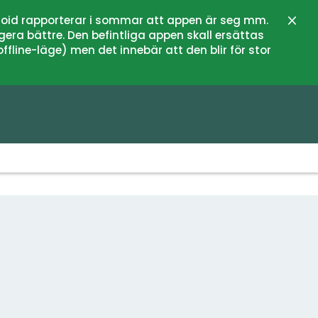
oid rapporterar i sommar att appen är seg mm.
Stän
gera bättre. Den befintliga appen skall ersättas
fline-läge) men det innebär att den blir för stor