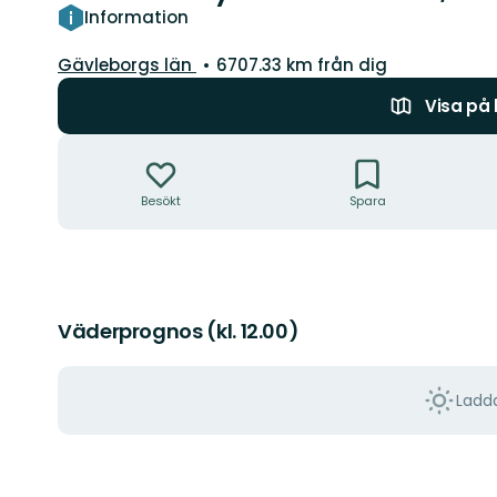
Information
Län:
Gävleborgs län
6707.33 km från dig
Visa på
Åtgärder
Besökt
Spara
Väderprognos (kl. 12.00)
Ladda