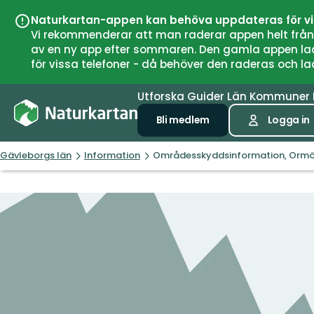
Naturkartan-appen kan behöva uppdateras för v
Vi rekommenderar att man raderar appen helt från si
av en ny app efter sommaren. Den gamla appen laddar
för vissa telefoner - då behöver den raderas och l
Utforska
Guider
Län
Kommuner
Bli medlem
Logga in
Gävleborgs län
Information
Områdesskyddsinformation, Orm