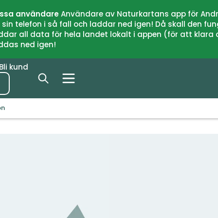
issa användare
Användare av Naturkartans app för Andr
n telefon i så fall och laddar ned igen! Då skall den fun
 all data för hela landet lokalt i appen (för att klara of
addas ned igen!
Bli kund
ön