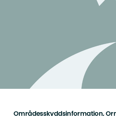
Områdesskyddsinformation, O