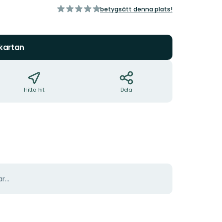
av
betygsätt denna plats!
5
stjärnor
 kartan
Hitta hit
Dela
r...