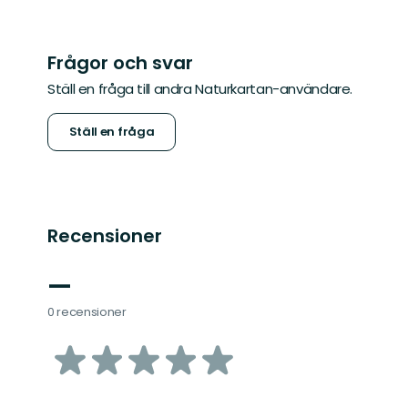
Frågor och svar
Ställ en fråga till andra Naturkartan-användare.
Ställ en fråga
Recensioner
—
0 recensioner
av
5