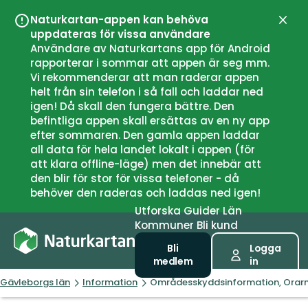
Naturkartan-appen kan behöva
Stän
uppdateras för vissa användare
Användare av Naturkartans app för Android
rapporterar i sommar att appen är seg mm.
Vi rekommenderar att man raderar appen
helt från sin telefon i så fall och laddar ned
igen! Då skall den fungera bättre. Den
befintliga appen skall ersättas av en ny app
efter sommaren. Den gamla appen laddar
all data för hela landet lokalt i appen (för
att klara offline-läge) men det innebär att
den blir för stor för vissa telefoner - då
behöver den raderas och laddas ned igen!
Utforska
Guider
Län
Kommuner
Bli kund
Bli
Logga
medlem
in
Gävleborgs län
Information
Områdesskyddsinformation, Orar