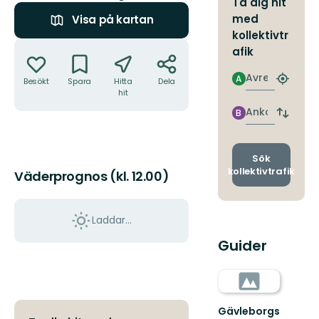
Ta dig hit
med
Visa på kartan
kollektivtr
Åtgärder
afik
Avresa
A
Besökt
Spara
Hitta
Dela
Hitta
hit
närmas
hållpla
Ankomst
B
Byt
avgång
och
ankomst
Sök
kollektivtrafik
Väderprognos (kl. 12.00)
Laddar...
Guider
Gävleborgs