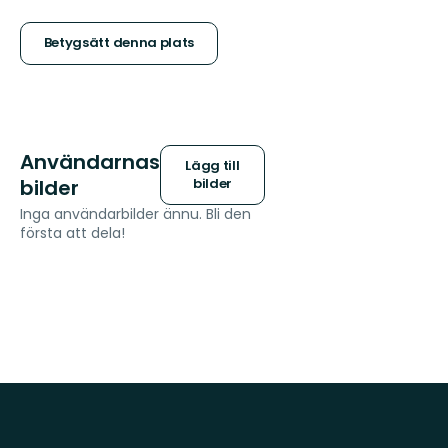
5
stjärnor
Betygsätt denna plats
Användarnas
Lägg till
bilder
bilder
Inga användarbilder ännu. Bli den
första att dela!