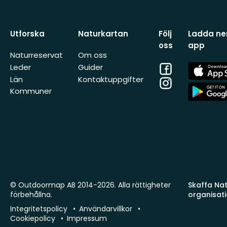
Utforska
Naturkartan
Följ
Ladda ner
oss
app
Naturreservat
Om oss
Facebook
App
Leder
Guider
Store
Län
Kontaktuppgifter
Instagram
App
Kommuner
Store
© Outdoormap AB 2014-2026. Alla rättigheter
Skaffa Natu
förbehållna.
organisat
Integritetspolicy
Användarvillkor
Cookiepolicy
Impressum