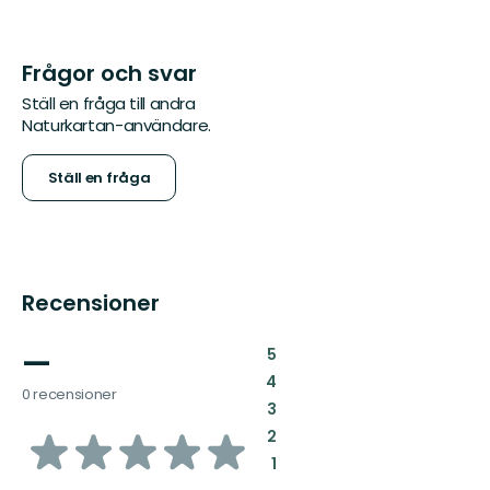
Frågor och svar
Ställ en fråga till andra
Naturkartan-användare.
Ställ en fråga
Recensioner
—
:
5
:
4
0 recensioner
:
3
av
:
2
:
1