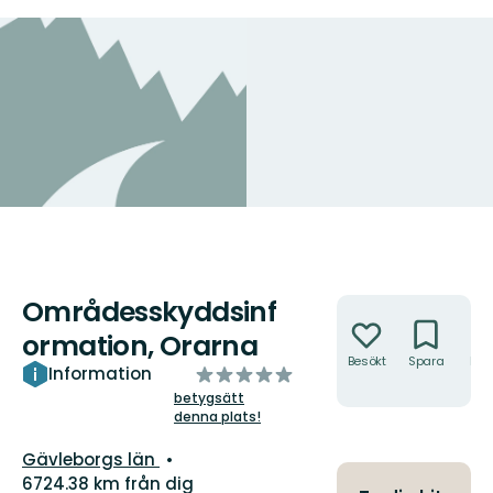
Områdesskyddsinf
Åtgärder
ormation, Orarna
Besökt
Spara
Hitt
av
Information
hit
5
betygsätt
denna plats!
stjärnor
Län:
Gävleborgs län
6724.38 km från dig